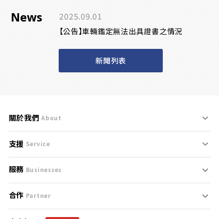
News
2025.09.01
【公告】車輛鑑定無法出具證書之情況
新聞列表
關於我們
About
支援
刊登規範
Service
服務
支援中心
服務條款
Businesses
合作
什麼是Goo鑑定？
聯絡我們
免責聲明
Partner