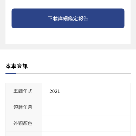
下載詳細鑑定報告
本車資訊
車輛年式
2021
領牌年月
外觀顏色