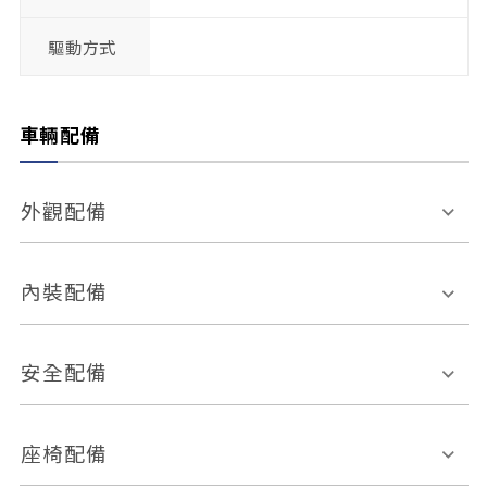
驅動方式
車輛配備
外觀配備
電動天窗
輪圈規格
內裝配備
感應式雨刷
後視鏡電動折疊
多功能方向盤
多功能資訊幕
安全配備
後視鏡方向指示燈
環景影像系統
Keyless免匙系統
前座正面氣囊
後座側面氣囊
座椅配備
恆溫空調
後座出風口