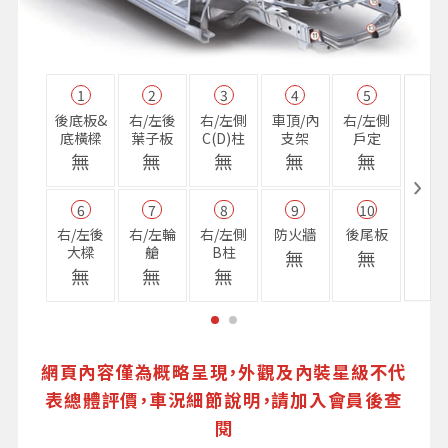
1
2
3
4
5
11
後底板&
右/左後
右/左側
車頂/內
右/左側
右前
底橫樑
葉子板
C(D)柱
支架
戶定
樑
無
無
無
無
無
無
6
7
8
9
10
16
右/左後
右/左輪
右/左側
防火牆
後尾板
避震
大樑
艙
B柱
座
無
無
無
無
無
無
網頁內容僅為概略呈現，外觀及內裝星級不代
表總體評價，車況細節說明，請加入會員後查
閱