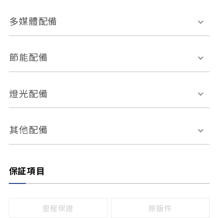
胎壓偵測
兒童安全椅固定裝置
座椅材質
多媒體配備
ABS防鎖死
上坡起步輔助
皮椅
絨布
車道偏離警示
定速系統
其它
外部音源接入
多媒體系統
節能配備
自動停車系統
盲點偵測系統
前座座椅調整
藍牙通訊
電腦導航
引擎啟閉系統
燈光配備
手動
電動
倒車雷達
倒車顯影系統
防盜系統
座椅記憶功能
感應頭燈
自適應遠近光
其他配備
無
有
日行燈
渦輪增壓
後座分離式傾倒
保証項目
頭燈光源
無
有
鹵素燈
HID
里程保證
原鈑件
LED