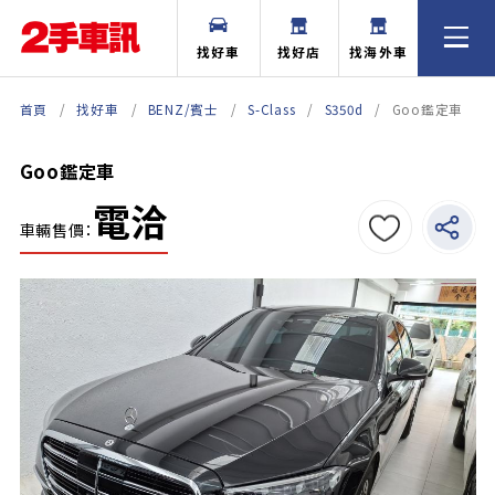
找好車
找好店
找海外車
首頁
找好車
BENZ/賓士
S-Class
S350d
Goo鑑定車
Goo鑑定車
電洽
車輛售價：