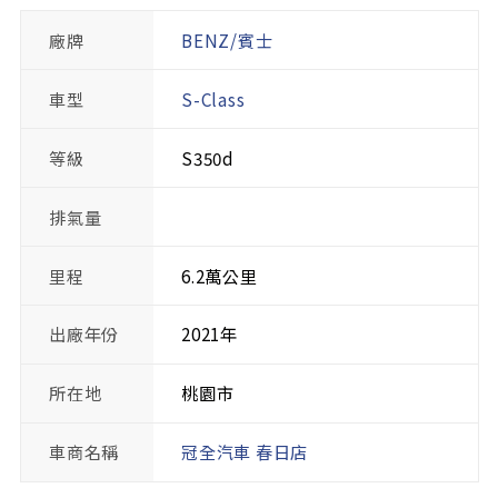
廠牌
BENZ/賓士
車型
S-Class
等級
S350d
排氣量
里程
6.2萬公里
出廠年份
2021年
所在地
桃園市
車商名稱
冠全汽車 春日店