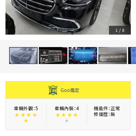
1
/
8
Goo鑑定
車輛外觀：5
車輛內裝：4
機能件：正常
修復歴：無
★
★
★
★
★
★
★
★
★
★