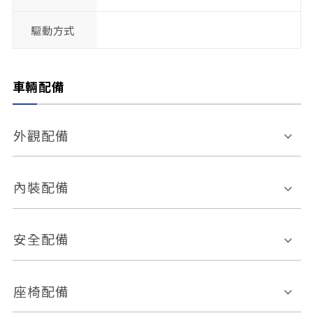
驅動方式
車輛配備
外觀配備
電動天窗
輪圈規格
內裝配備
感應式雨刷
後視鏡電動折疊
多功能方向盤
多功能資訊幕
安全配備
後視鏡方向指示燈
環景影像系統
Keyless免匙系統
前座正面氣囊
後座側面氣囊
座椅配備
恆溫空調
後座出風口