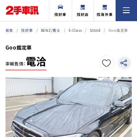
找好車
找好店
找海外車
首頁
找好車
BENZ/賓士
S-Class
S350d
Goo鑑定車
Goo鑑定車
電洽
車輛售價：