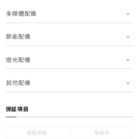
胎壓偵測
兒童安全椅固定裝置
座椅材質
多媒體配備
ABS防鎖死
上坡起步輔助
皮椅
絨布
車道偏離警示
定速系統
其它
外部音源接入
多媒體系統
節能配備
自動停車系統
盲點偵測系統
前座座椅調整
藍牙通訊
電腦導航
引擎啟閉系統
燈光配備
手動
電動
倒車雷達
倒車顯影系統
防盜系統
座椅記憶功能
感應頭燈
自適應遠近光
其他配備
無
有
日行燈
渦輪增壓
後座分離式傾倒
保証項目
頭燈光源
無
有
鹵素燈
HID
里程保證
原鈑件
LED