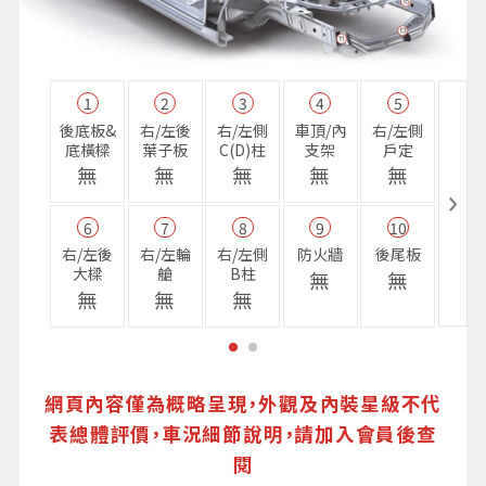
1
2
3
4
5
11
後底板&
右/左後
右/左側
車頂/內
右/左側
右前
底橫樑
葉子板
C(D)柱
支架
戶定
樑
無
無
無
無
無
無
6
7
8
9
10
16
右/左後
右/左輪
右/左側
防火牆
後尾板
避震
大樑
艙
B柱
座
無
無
無
無
無
無
網頁內容僅為概略呈現，外觀及內裝星級不代
表總體評價，車況細節說明，請加入會員後查
閱