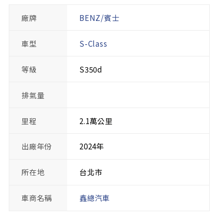
廠牌
BENZ/賓士
車型
S-Class
等級
S350d
排氣量
里程
2.1萬公里
出廠年份
2024年
所在地
台北市
車商名稱
鑫總汽車