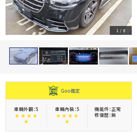
1
/
8
Goo鑑定
車輛外觀：5
車輛內裝：5
機能件：正常
修復歴：無
★
★
★
★
★
★
★
★
★
★