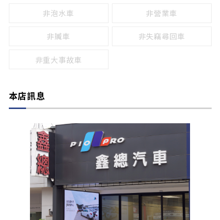
非泡水車
非營業車
非贓車
非失竊尋回車
非重大事故車
本店訊息