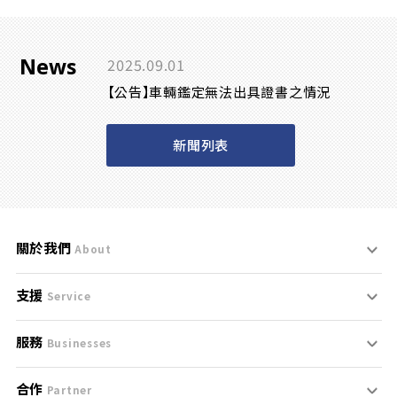
News
2025.09.01
【公告】車輛鑑定無法出具證書之情況
新聞列表
關於我們
About
支援
刊登規範
Service
服務
支援中心
服務條款
Businesses
合作
什麼是Goo鑑定？
聯絡我們
免責聲明
Partner