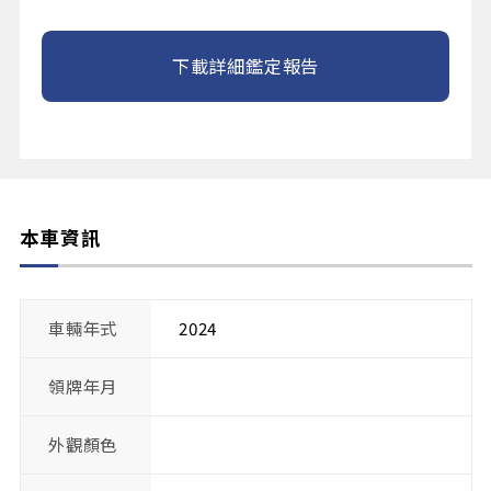
下載詳細鑑定報告
本車資訊
車輛年式
2024
領牌年月
外觀顏色