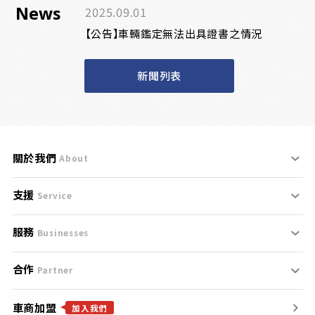
News
2025.09.01
【公告】車輛鑑定無法出具證書之情況
新聞列表
關於我們
About
支援
刊登規範
Service
服務
支援中心
服務條款
Businesses
合作
什麼是Goo鑑定？
聯絡我們
免責聲明
Partner
車商加盟
合作夥伴
找好車
隱私權政策
加入我們