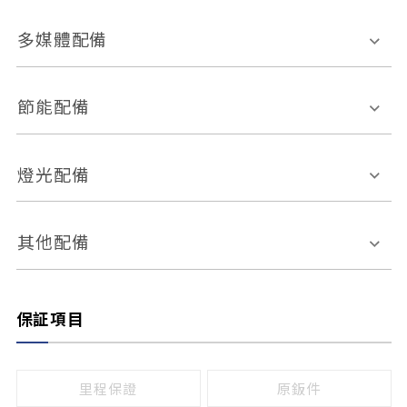
胎壓偵測
兒童安全椅固定裝置
座椅材質
多媒體配備
ABS防鎖死
上坡起步輔助
皮椅
絨布
車道偏離警示
定速系統
其它
外部音源接入
多媒體系統
節能配備
自動停車系統
盲點偵測系統
前座座椅調整
藍牙通訊
電腦導航
引擎啟閉系統
燈光配備
手動
電動
倒車雷達
倒車顯影系統
防盜系統
座椅記憶功能
感應頭燈
自適應遠近光
其他配備
無
有
日行燈
渦輪增壓
後座分離式傾倒
保証項目
頭燈光源
無
有
鹵素燈
HID
里程保證
原鈑件
LED