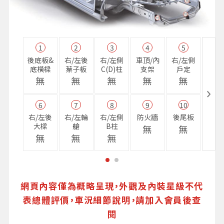
1
2
3
4
5
11
後底板&
右/左後
右/左側
車頂/內
右/左側
右前
底橫樑
葉子板
C(D)柱
支架
戶定
樑
無
無
無
無
無
無
6
7
8
9
10
16
右/左後
右/左輪
右/左側
防火牆
後尾板
避震
大樑
艙
B柱
座
無
無
無
無
無
無
網頁內容僅為概略呈現，外觀及內裝星級不代
表總體評價，車況細節說明，請加入會員後查
閱