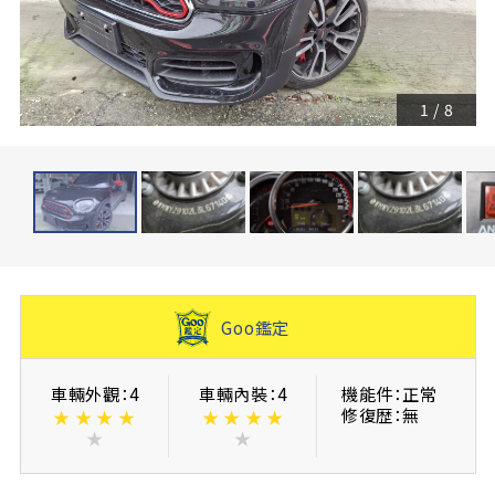
1
/
8
Goo鑑定
車輛外觀：4
車輛內裝：4
機能件：正常
修復歴：無
★
★
★
★
★
★
★
★
★
★