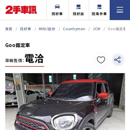
找好車
找好店
找海外車
首頁
找好車
MINI/迷你
Countryman
JCW
Goo鑑定車
Goo鑑定車
電洽
車輛售價：