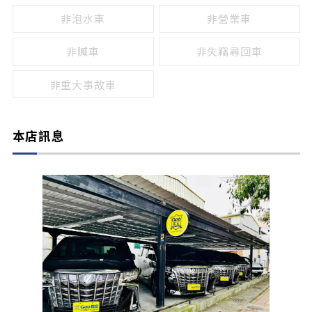
非泡水車
非營業車
非贓車
非失竊尋回車
非重大事故車
本店訊息