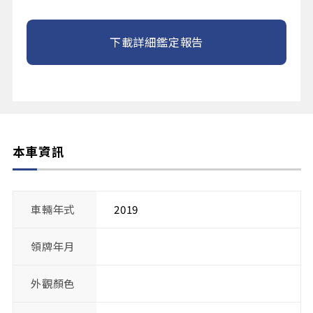
下載詳細鑑定報告
本車資訊
車輛年式
2019
領牌年月
外觀顏色