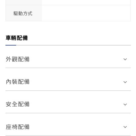
驅動方式
車輛配備
外觀配備
電動天窗
輪圈規格
內裝配備
感應式雨刷
後視鏡電動折疊
多功能方向盤
多功能資訊幕
安全配備
後視鏡方向指示燈
環景影像系統
Keyless免匙系統
前座正面氣囊
後座側面氣囊
座椅配備
恆溫空調
後座出風口