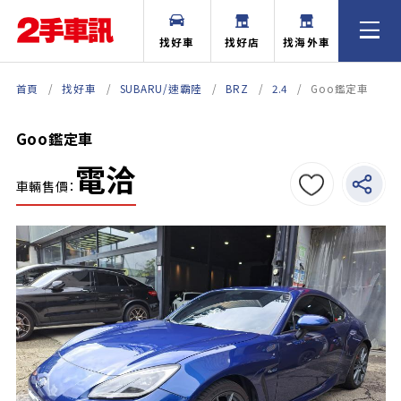
找好車
找好店
找海外車
首頁
找好車
SUBARU/速霸陸
BRZ
2.4
Goo鑑定車
Goo鑑定車
電洽
車輛售價：