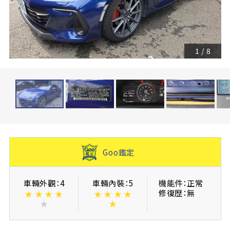
1
/
8
Goo鑑定
車輛外觀：4
車輛內裝：5
機能件：正常
修復歴：無
★
★
★
★
★
★
★
★
★
★