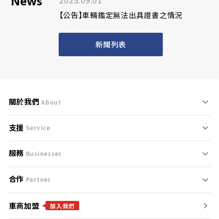
News
2025.09.01
【公告】車輛鑑定無法出具證書之情況
新聞列表
關於我們
About
支援
刊登規範
Service
服務
支援中心
服務條款
Businesses
合作
什麼是Goo鑑定？
聯絡我們
免責聲明
Partner
車商加盟
合作夥伴
找好車
隱私權政策
加入我們