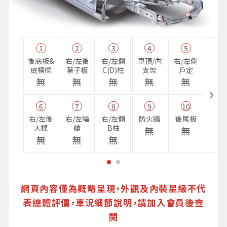
1
2
3
4
5
11
後底板&
右/左後
右/左側
車頂/內
右/左側
右前
底橫樑
葉子板
C(D)柱
支架
戶定
樑
無
無
無
無
無
無
6
7
8
9
10
16
右/左後
右/左輪
右/左側
防火牆
後尾板
避震
大樑
艙
B柱
座
無
無
無
無
無
無
網頁內容僅為概略呈現，外觀及內裝星級不代
表總體評價，車況細節說明，請加入會員後查
閱