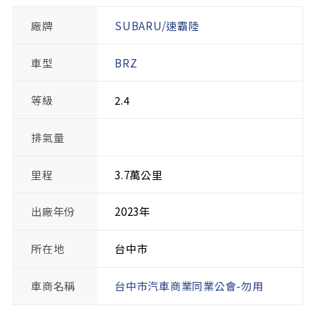
廠牌
SUBARU/速霸陸
車型
BRZ
等級
2.4
排氣量
里程
3.7萬公里
出廠年份
2023年
所在地
台中市
車商名稱
台中市汽車商業同業公會-勿用