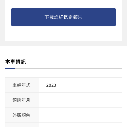
下載詳細鑑定報告
本車資訊
車輛年式
2023
領牌年月
外觀顏色