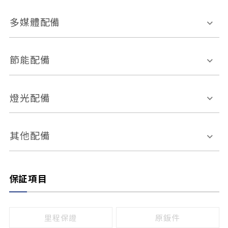
胎壓偵測
兒童安全椅固定裝置
座椅材質
多媒體配備
ABS防鎖死
上坡起步輔助
皮椅
絨布
車道偏離警示
定速系統
其它
外部音源接入
多媒體系統
節能配備
自動停車系統
盲點偵測系統
前座座椅調整
藍牙通訊
電腦導航
引擎啟閉系統
燈光配備
手動
電動
倒車雷達
倒車顯影系統
防盜系統
座椅記憶功能
感應頭燈
自適應遠近光
其他配備
無
有
日行燈
渦輪增壓
後座分離式傾倒
保証項目
頭燈光源
無
有
鹵素燈
HID
里程保證
原鈑件
LED