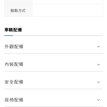
驅動方式
車輛配備
外觀配備
電動天窗
輪圈規格
內裝配備
感應式雨刷
後視鏡電動折疊
多功能方向盤
多功能資訊幕
安全配備
後視鏡方向指示燈
環景影像系統
Keyless免匙系統
前座正面氣囊
後座側面氣囊
座椅配備
恆溫空調
後座出風口