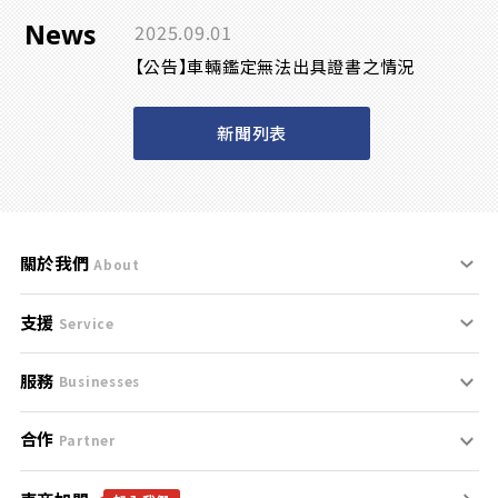
News
2025.09.01
【公告】車輛鑑定無法出具證書之情況
新聞列表
關於我們
About
支援
刊登規範
Service
服務
支援中心
服務條款
Businesses
合作
什麼是Goo鑑定？
聯絡我們
免責聲明
Partner