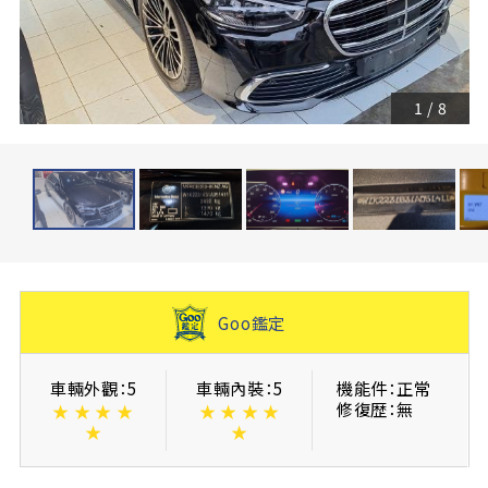
1
/
8
Goo鑑定
車輛外觀：5
車輛內裝：5
機能件：正常
修復歴：無
★
★
★
★
★
★
★
★
★
★