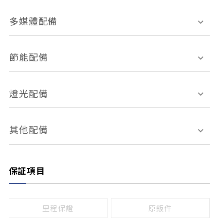
胎壓偵測
兒童安全椅固定裝置
座椅材質
多媒體配備
ABS防鎖死
上坡起步輔助
皮椅
絨布
車道偏離警示
定速系統
其它
外部音源接入
多媒體系統
節能配備
自動停車系統
盲點偵測系統
前座座椅調整
藍牙通訊
電腦導航
引擎啟閉系統
燈光配備
手動
電動
倒車雷達
倒車顯影系統
防盜系統
座椅記憶功能
感應頭燈
自適應遠近光
其他配備
無
有
日行燈
渦輪增壓
後座分離式傾倒
保証項目
頭燈光源
無
有
鹵素燈
HID
里程保證
原鈑件
LED