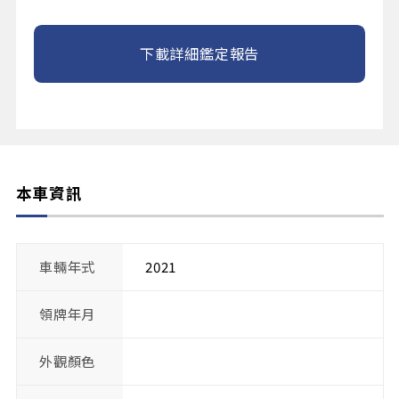
下載詳細鑑定報告
本車資訊
車輛年式
2021
領牌年月
外觀顏色