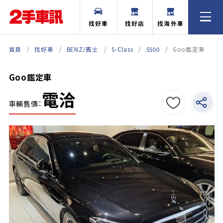
找好車
找好店
找海外車
首頁
找好車
BENZ/賓士
S-Class
S500
Goo鑑定車
Goo鑑定車
電洽
車輛售價：