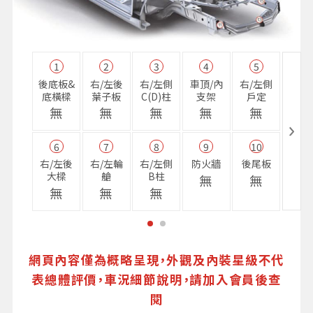
1
2
3
4
5
11
後底板&
右/左後
右/左側
車頂/內
右/左側
右前
底橫樑
葉子板
C(D)柱
支架
戶定
樑
無
無
無
無
無
無
6
7
8
9
10
16
右/左後
右/左輪
右/左側
防火牆
後尾板
避震
大樑
艙
B柱
座
無
無
無
無
無
無
網頁內容僅為概略呈現，外觀及內裝星級不代
表總體評價，車況細節說明，請加入會員後查
閱