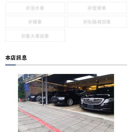
非泡水車
非營業車
非贓車
非失竊尋回車
非重大事故車
本店訊息