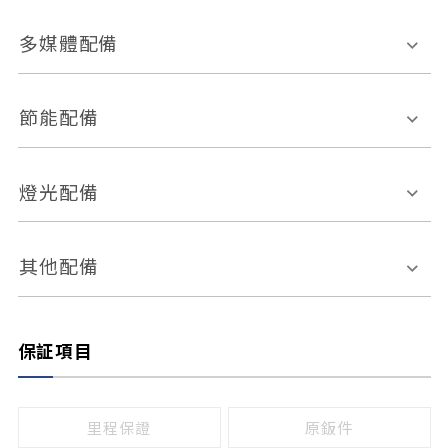
胎壓偵測
兒童安全椅固定裝置
座椅材質
多媒體配備
ABS防鎖死
上坡起步輔助
皮椅
絨布
車道偏離警示
定速系統
其它
外部音源接入
多媒體系統
節能配備
自動停車系統
盲點偵測系統
前座座椅調整
藍牙通訊
電腦導航
引擎啟閉系統
燈光配備
手動
電動
倒車雷達
倒車顯影系統
防盜系統
座椅記憶功能
感應頭燈
自適應遠近光
其他配備
無
有
日行燈
渦輪增壓
後座分離式傾倒
保証項目
頭燈光源
無
有
鹵素燈
HID
里程保證
原鈑件
LED