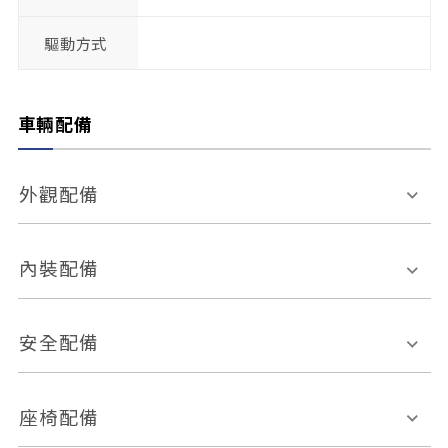
驅動方式
車輛配備
外觀配備
電動天窗
輪圈規格
內裝配備
感應式雨刷
後視鏡電動折疊
多功能方向盤
多功能資訊幕
安全配備
後視鏡方向指示燈
環景影像系統
Keyless免匙系統
前座正面氣囊
後座側面氣囊
座椅配備
恆溫空調
後座出風口