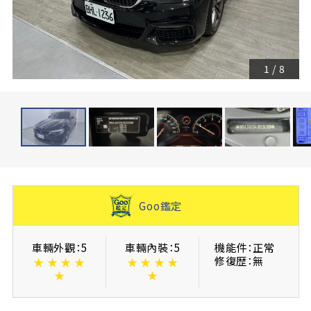
1
/
8
Goo鑑定
車輛外觀：5
車輛內裝：5
機能件：正常
修復歴：無
★
★
★
★
★
★
★
★
★
★