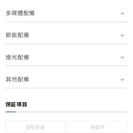
胎壓偵測
兒童安全椅固定裝置
座椅材質
多媒體配備
ABS防鎖死
上坡起步輔助
皮椅
絨布
車道偏離警示
定速系統
其它
外部音源接入
多媒體系統
節能配備
自動停車系統
盲點偵測系統
前座座椅調整
藍牙通訊
電腦導航
引擎啟閉系統
燈光配備
手動
電動
倒車雷達
倒車顯影系統
防盜系統
座椅記憶功能
感應頭燈
自適應遠近光
其他配備
無
有
日行燈
渦輪增壓
後座分離式傾倒
保証項目
頭燈光源
無
有
鹵素燈
HID
里程保證
原鈑件
LED