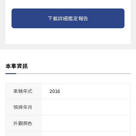
下載詳細鑑定報告
本車資訊
車輛年式
2016
領牌年月
外觀顏色