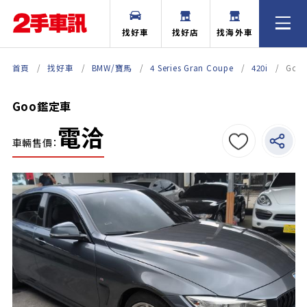
找好車
找好店
找海外車
首頁
找好車
BMW/寶馬
4 Series Gran Coupe
420i
Go
Goo鑑定車
電洽
車輛售價：