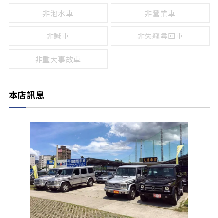
非泡水車
非營業車
非贓車
非失竊尋回車
非重大事故車
本店訊息