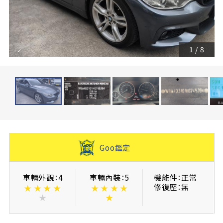
1
/
8
Goo鑑定
車輛外觀：4
車輛內裝：5
機能件：正常
修復歴：無
★
★
★
★
★
★
★
★
★
★