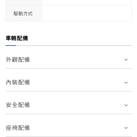
驅動方式
車輛配備
外觀配備
電動天窗
輪圈規格
內裝配備
感應式雨刷
後視鏡電動折疊
多功能方向盤
多功能資訊幕
安全配備
後視鏡方向指示燈
環景影像系統
Keyless免匙系統
前座正面氣囊
後座側面氣囊
座椅配備
恆溫空調
後座出風口