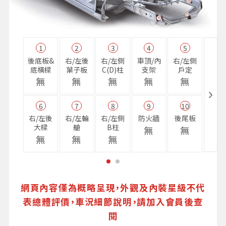
1
2
3
4
5
11
後底板&
右/左後
右/左側
車頂/內
右/左側
右前
底橫樑
葉子板
C(D)柱
支架
戶定
樑
無
無
無
無
無
無
6
7
8
9
10
16
右/左後
右/左輪
右/左側
防火牆
後尾板
避震
大樑
艙
B柱
座
無
無
無
無
無
無
網頁內容僅為概略呈現，外觀及內裝星級不代
表總體評價，車況細節說明，請加入會員後查
閱