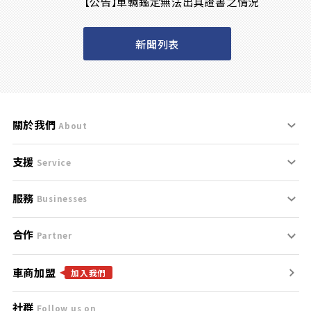
【公告】車輛鑑定無法出具證書之情況
新聞列表
關於我們
About
支援
刊登規範
Service
服務
支援中心
服務條款
Businesses
合作
什麼是Goo鑑定？
聯絡我們
免責聲明
Partner
車商加盟
合作夥伴
找好車
隱私權政策
加入我們
社群
Follow us on
廣告合作
找好店
團隊