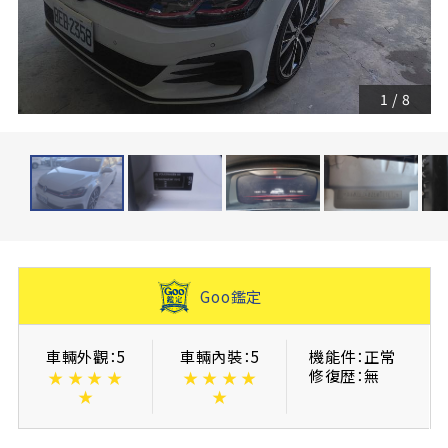
1
/
8
Goo鑑定
車輛外觀：5
車輛內裝：5
機能件：正常
修復歴：無
★
★
★
★
★
★
★
★
★
★