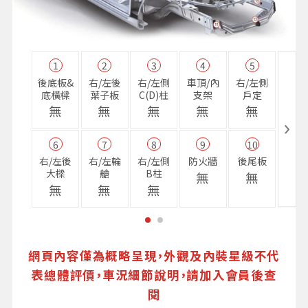
1
2
3
4
5
11
後底板&
右/左後
右/左側
車頂/內
右/左側
右前
底橫樑
葉子板
C(D)柱
支架
戶定
樑
無
無
無
無
無
無
6
7
8
9
10
16
右/左後
右/左輪
右/左側
防火牆
後尾板
避震
大樑
艙
B柱
座
無
無
無
無
無
無
網頁內容僅為概略呈現，外觀及內裝星級不代
表總體評價，車況細節說明，請加入會員後查
閱