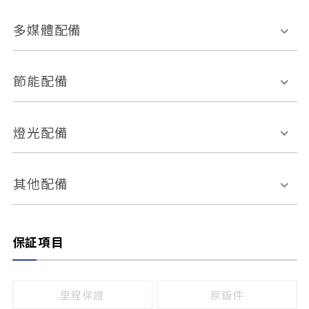
胎壓偵測
兒童安全椅固定裝置
座椅材質
多媒體配備
ABS防鎖死
上坡起步輔助
皮椅
絨布
車道偏離警示
定速系統
其它
外部音源接入
多媒體系統
節能配備
自動停車系統
盲點偵測系統
前座座椅調整
藍牙通訊
電腦導航
引擎啟閉系統
燈光配備
手動
電動
倒車雷達
倒車顯影系統
防盜系統
座椅記憶功能
感應頭燈
自適應遠近光
其他配備
無
有
日行燈
渦輪增壓
後座分離式傾倒
保証項目
頭燈光源
無
有
鹵素燈
HID
里程保證
原鈑件
LED