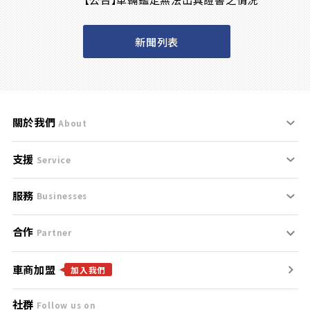
新聞列表
關於我們
About
支援
刊登規範
Service
服務
支援中心
服務條款
Businesses
合作
什麼是Goo鑑定？
聯絡我們
免責聲明
Partner
車商加盟
合作夥伴
找好車
隱私權政策
加入我們
社群
Follow us on
廣告合作
找好店
團隊