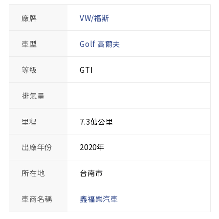
廠牌
VW/福斯
車型
Golf 高爾夫
等級
GTI
排氣量
里程
7.3萬公里
出廠年份
2020年
所在地
台南市
車商名稱
鑫福樂汽車