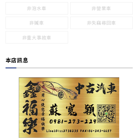
非泡水車
非營業車
非贓車
非失竊尋回車
非重大事故車
本店訊息