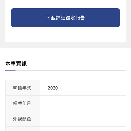
下載詳細鑑定報告
本車資訊
車輛年式
2020
領牌年月
外觀顏色