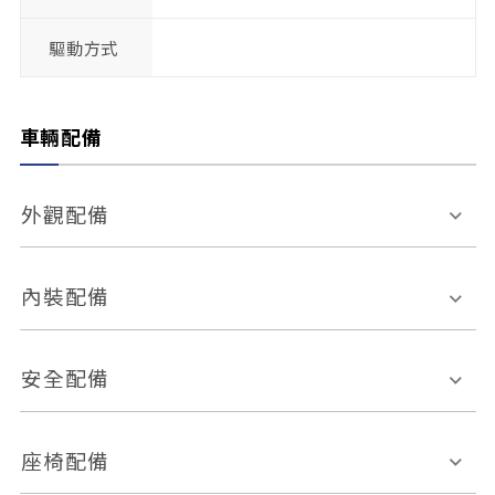
驅動方式
車輛配備
外觀配備
電動天窗
輪圈規格
內裝配備
感應式雨刷
後視鏡電動折疊
多功能方向盤
多功能資訊幕
安全配備
後視鏡方向指示燈
環景影像系統
Keyless免匙系統
前座正面氣囊
後座側面氣囊
座椅配備
恆溫空調
後座出風口