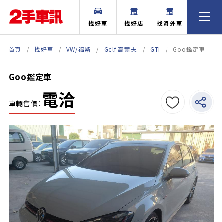
找好車
找好店
找海外車
首頁
找好車
VW/福斯
Golf 高爾夫
GTI
Goo鑑定車
Goo鑑定車
電洽
車輛售價：