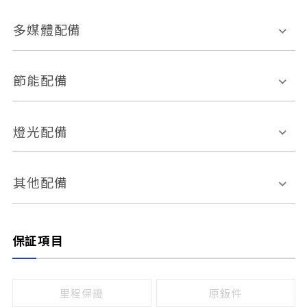
胎壓偵測
兒童安全椅固定裝置
座椅材質
多媒體配備
ABS防鎖死
上坡起步輔助
皮椅
絨布
車道偏離警示
定速系統
其它
外部音源接入
多媒體系統
節能配備
自動停車系統
盲點偵測系統
前座座椅調整
藍牙通訊
電腦導航
引擎啟閉系統
燈光配備
手動
電動
倒車雷達
倒車顯影系統
防盜系統
座椅記憶功能
感應頭燈
自適應遠近光
其他配備
無
有
日行燈
渦輪增壓
後座分離式傾倒
保証項目
頭燈光源
無
有
鹵素燈
HID
里程保證
原鈑件
LED