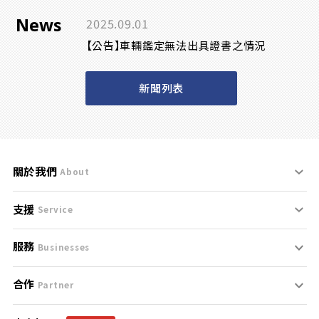
News
2025.09.01
【公告】車輛鑑定無法出具證書之情況
新聞列表
關於我們
About
支援
刊登規範
Service
服務
支援中心
服務條款
Businesses
合作
什麼是Goo鑑定？
聯絡我們
免責聲明
Partner