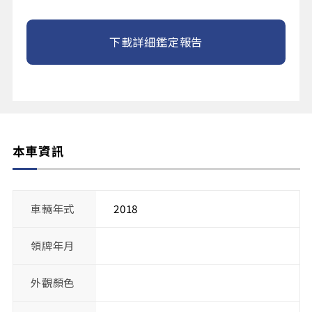
下載詳細鑑定報告
本車資訊
車輛年式
2018
領牌年月
外觀顏色