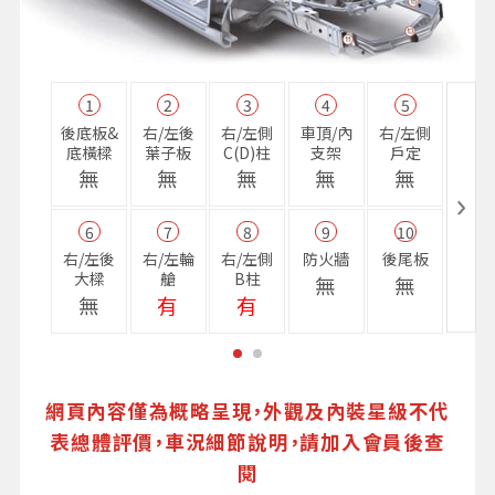
1
2
3
4
5
11
後底板&
右/左後
右/左側
車頂/內
右/左側
右前
底橫樑
葉子板
C(D)柱
支架
戶定
樑
無
無
無
無
無
無
6
7
8
9
10
16
右/左後
右/左輪
右/左側
防火牆
後尾板
避震
大樑
艙
B柱
座
無
無
無
有
有
無
網頁內容僅為概略呈現，外觀及內裝星級不代
表總體評價，車況細節說明，請加入會員後查
閱