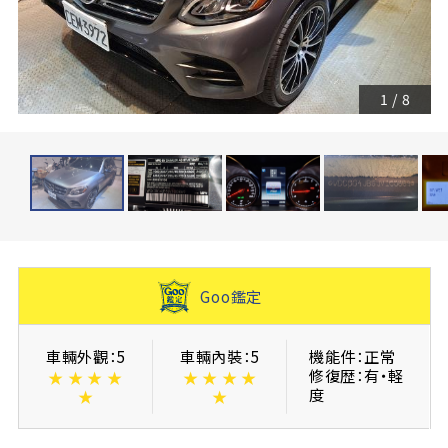
1
/
8
Goo鑑定
車輛外觀：5
車輛內裝：5
機能件：正常
修復歴：有・軽
★
★
★
★
★
★
★
★
度
★
★