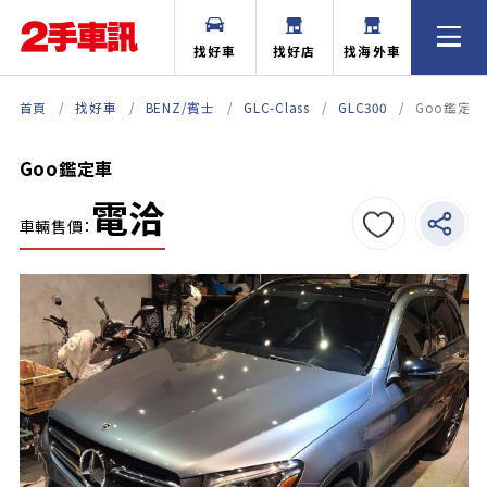
找好車
找好店
找海外車
首頁
找好車
BENZ/賓士
GLC-Class
GLC300
Goo鑑定車
Goo鑑定車
電洽
車輛售價：