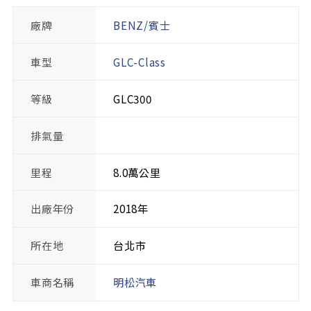
廠牌
BENZ/賓士
車型
GLC-Class
等級
GLC300
排氣量
里程
8.0萬公里
出廠年份
2018年
所在地
台北市
車商名稱
明松汽車