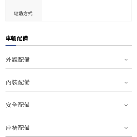
驅動方式
車輛配備
外觀配備
電動天窗
輪圈規格
內裝配備
感應式雨刷
後視鏡電動折疊
多功能方向盤
多功能資訊幕
安全配備
後視鏡方向指示燈
環景影像系統
Keyless免匙系統
前座正面氣囊
後座側面氣囊
座椅配備
恆溫空調
後座出風口