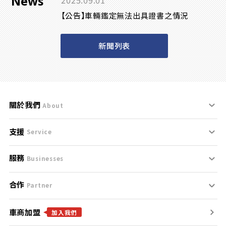
News
2025.09.01
【公告】車輛鑑定無法出具證書之情況
新聞列表
關於我們
About
支援
刊登規範
Service
服務
支援中心
服務條款
Businesses
合作
什麼是Goo鑑定？
聯絡我們
免責聲明
Partner
車商加盟
合作夥伴
找好車
隱私權政策
加入我們