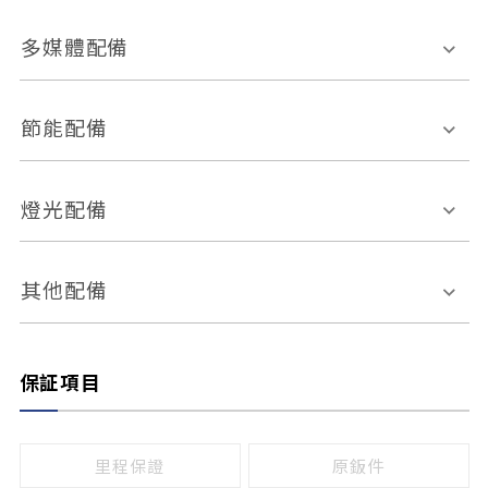
胎壓偵測
兒童安全椅固定裝置
座椅材質
多媒體配備
ABS防鎖死
上坡起步輔助
皮椅
絨布
車道偏離警示
定速系統
其它
外部音源接入
多媒體系統
節能配備
自動停車系統
盲點偵測系統
前座座椅調整
藍牙通訊
電腦導航
引擎啟閉系統
燈光配備
手動
電動
倒車雷達
倒車顯影系統
防盜系統
座椅記憶功能
感應頭燈
自適應遠近光
其他配備
無
有
日行燈
渦輪增壓
後座分離式傾倒
保証項目
頭燈光源
無
有
鹵素燈
HID
里程保證
原鈑件
LED