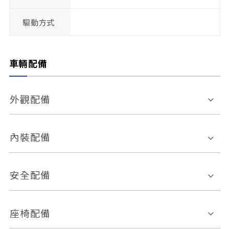
驅動方式
車輛配備
外觀配備
電動天窗
輪圈規格
內裝配備
感應式雨刷
後視鏡電動折疊
多功能方向盤
多功能資訊幕
安全配備
後視鏡方向指示燈
環景影像系統
Keyless免匙系統
前座正面氣囊
後座側面氣囊
座椅配備
恆溫空調
後座出風口