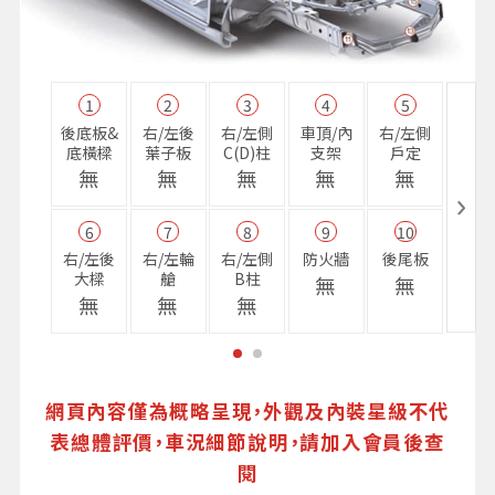
1
2
3
4
5
11
後底板&
右/左後
右/左側
車頂/內
右/左側
右前
底橫樑
葉子板
C(D)柱
支架
戶定
樑
無
無
無
無
無
無
6
7
8
9
10
16
右/左後
右/左輪
右/左側
防火牆
後尾板
避震
大樑
艙
B柱
座
無
無
無
無
無
無
網頁內容僅為概略呈現，外觀及內裝星級不代
表總體評價，車況細節說明，請加入會員後查
閱