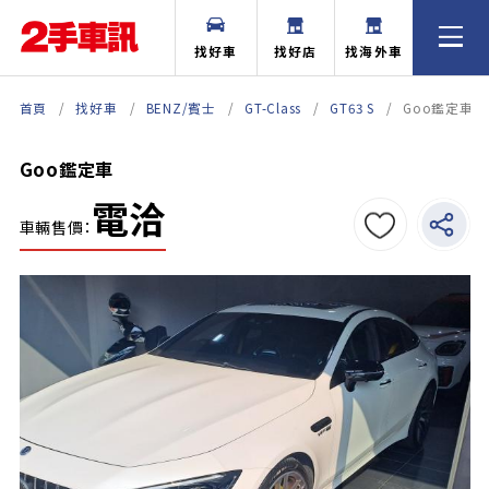
找好車
找好店
找海外車
首頁
找好車
BENZ/賓士
GT-Class
GT63 S
Goo鑑定車
Goo鑑定車
電洽
車輛售價：