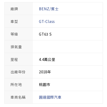
廠牌
BENZ/賓士
車型
GT-Class
等級
GT63 S
排氣量
里程
4.4萬公里
出廠年份
2018年
所在地
桃園市
車商名稱
圓達國際汽車