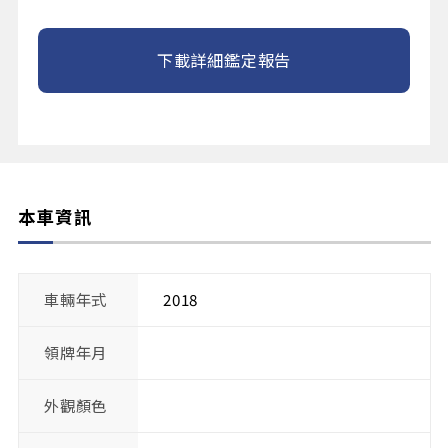
下載詳細鑑定報告
本車資訊
車輛年式
2018
領牌年月
外觀顏色