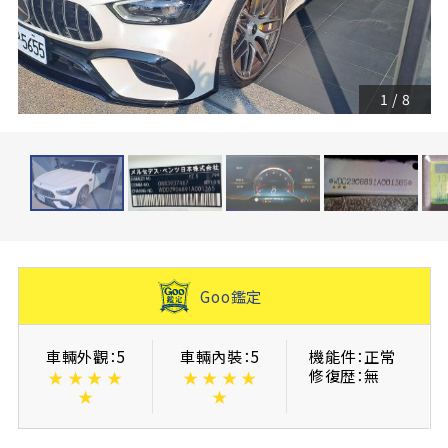
1
/
8
Goo鑑定
車輛外觀：5
車輛內裝：5
機能件：正常
修復歴：無
★
★
★
★
★
★
★
★
★
★