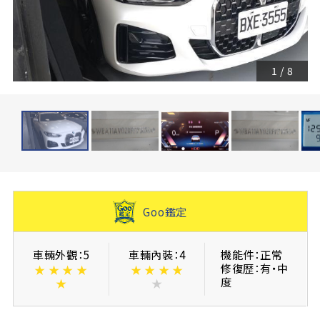
1
/
8
Goo鑑定
車輛外觀：5
車輛內裝：4
機能件：正常
修復歴：有・中
★
★
★
★
★
★
★
★
度
★
★