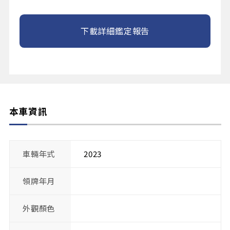
下載詳細鑑定報告
本車資訊
車輛年式
2023
領牌年月
外觀顏色