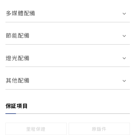
胎壓偵測
兒童安全椅固定裝置
座椅材質
多媒體配備
ABS防鎖死
上坡起步輔助
皮椅
絨布
車道偏離警示
定速系統
其它
外部音源接入
多媒體系統
節能配備
自動停車系統
盲點偵測系統
前座座椅調整
藍牙通訊
電腦導航
引擎啟閉系統
燈光配備
手動
電動
倒車雷達
倒車顯影系統
防盜系統
座椅記憶功能
感應頭燈
自適應遠近光
其他配備
無
有
日行燈
渦輪增壓
後座分離式傾倒
保証項目
頭燈光源
無
有
鹵素燈
HID
里程保證
原鈑件
LED