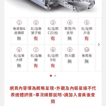
1
2
3
4
5
11
後底板&
右/左後
右/左側
車頂/內
右/左側
右前
底橫樑
葉子板
C(D)柱
支架
戶定
樑
無
有
有
無
有
無
6
7
8
9
10
16
右/左後
右/左輪
右/左側
防火牆
後尾板
避震
大樑
艙
B柱
座
無
無
無
有
有
無
網頁內容僅為概略呈現，外觀及內裝星級不代
表總體評價，車況細節說明，請加入會員後查
閱