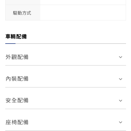
驅動方式
車輛配備
外觀配備
電動天窗
輪圈規格
內裝配備
感應式雨刷
後視鏡電動折疊
多功能方向盤
多功能資訊幕
安全配備
後視鏡方向指示燈
環景影像系統
Keyless免匙系統
前座正面氣囊
後座側面氣囊
座椅配備
恆溫空調
後座出風口