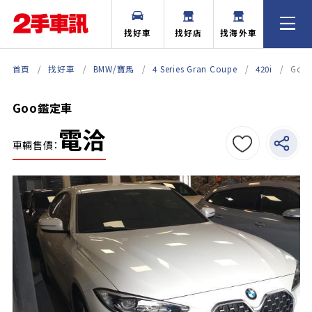
找好車
找好店
找海外車
首頁
找好車
BMW/寶馬
4 Series Gran Coupe
420i
Go
Goo鑑定車
電洽
車輛售價：