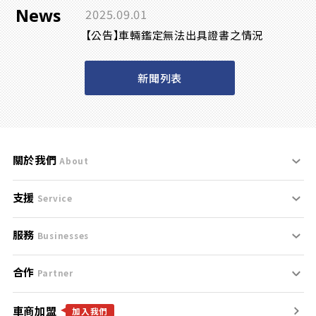
News
2025.09.01
【公告】車輛鑑定無法出具證書之情況
新聞列表
關於我們
About
支援
刊登規範
Service
服務
支援中心
服務條款
Businesses
合作
什麼是Goo鑑定？
聯絡我們
免責聲明
Partner
車商加盟
合作夥伴
找好車
隱私權政策
加入我們