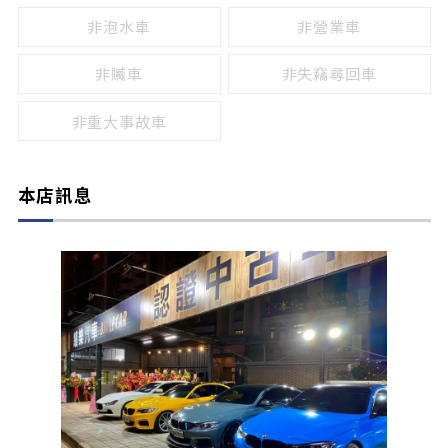
非泡水車
非營業車
非贓車
非失竊尋回車
非重大事故車
本店訊息