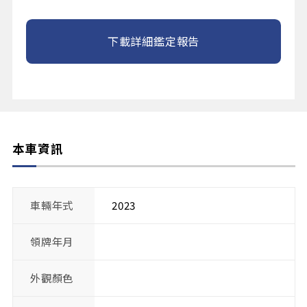
下載詳細鑑定報告
本車資訊
車輛年式
2023
領牌年月
外觀顏色