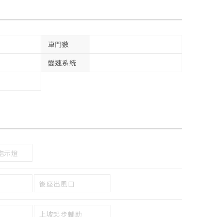
車門數
變速系統
指示燈
後座出風口
上坡起步輔助