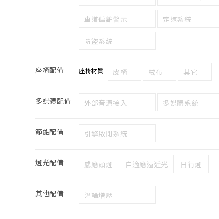
車道偏離警示
定速系統
防盜系統
座椅配備
座椅材質
皮椅
絨布
其它
多媒體配備
外部音源接入
多媒體系統
節能配備
引擎啟閉系統
燈光配備
感應頭燈
自適應遠近光
日行燈
其他配備
渦輪增壓