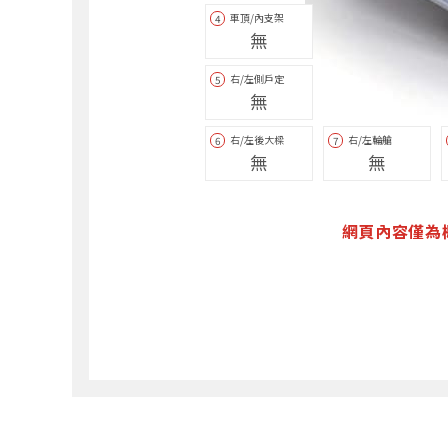
車頂/內支架
4
無
右/左側戶定
5
無
右/左後大樑
右/左輪艙
6
7
無
無
網頁內容僅為