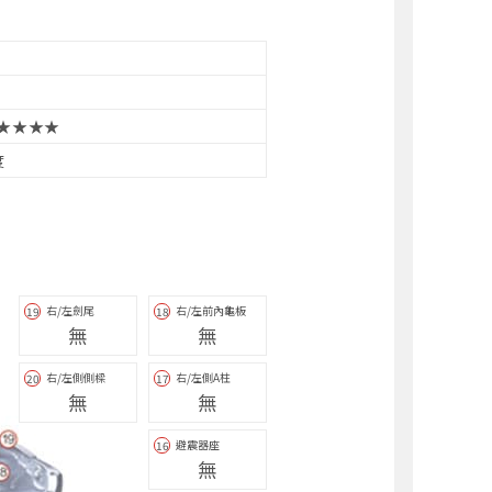
★★★★
度
右/左劍尾
右/左前內龜板
19
18
無
無
右/左側側樑
右/左側A柱
20
17
無
無
避震器座
16
無