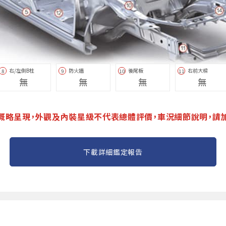
右/左側B柱
防火牆
後尾板
右前大樑
8
9
10
11
無
無
無
無
概略呈現，外觀及內裝星級不代表總體評價，車況細節說明，請
下載詳細鑑定報告