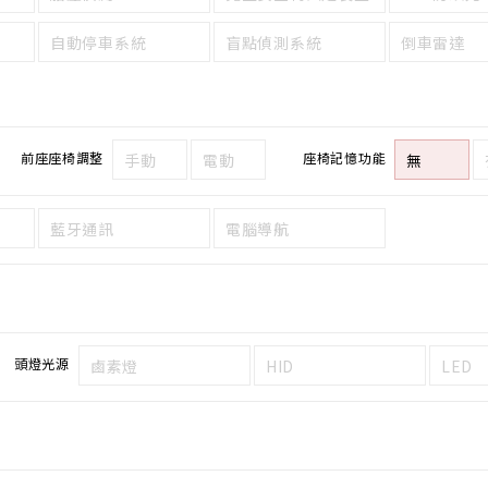
自動停車系統
盲點偵測系統
倒車雷達
前座座椅調整
座椅記憶功能
手動
電動
無
藍牙通訊
電腦導航
頭燈光源
鹵素燈
HID
LED