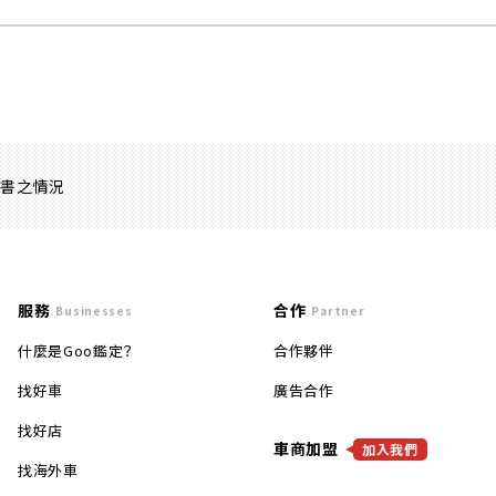
證書之情況
服務
合作
Businesses
Partner
什麼是Goo鑑定？
合作夥伴
找好車
廣告合作
找好店
車商加盟
加入我們
找海外車