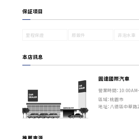
保証項目
里程保證
原鈑件
非泡水車
本店訊息
圓達國際汽車
營業時間：10:00AM
區域：桃園市
地址：八德區中華路2
推薦車源