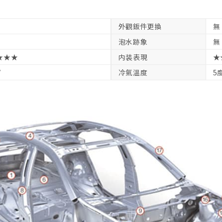
外觀鈑件更換
無
泡水跡象
無
★★★
内装表現
★
V
冷氣溫度
5