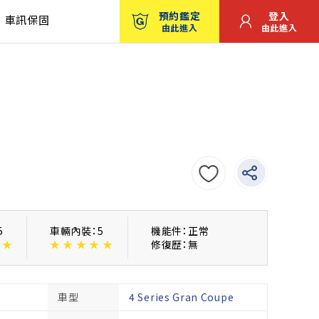
預約鑑定
登入
車訊保固
由此進入
由此進入
5
車輛內裝：5
機能件：正常
★
★
★
★
★
★
修復歴：無
車型
4 Series Gran Coupe