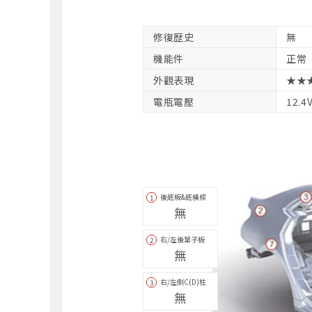
修復歴史
無
機能件
正常
外觀表現
★★
電瓶電壓
12.4
後底板&底橫樑
1
無
右/左後葉子板
2
無
右/左側C(D)柱
3
無