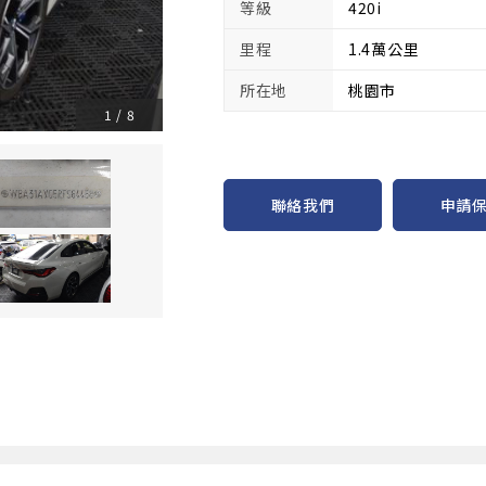
等級
420i
里程
1.4萬公里
所在地
桃園市
1
/
8
申請
聯絡我們