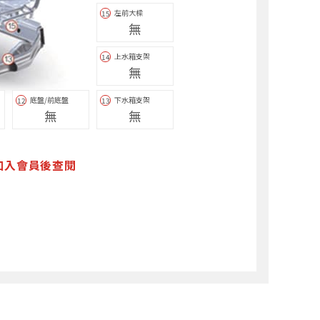
左前大樑
15
無
上水箱支架
14
無
底盤/前底盤
下水箱支架
12
13
無
無
加入會員後查閱