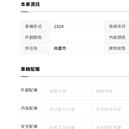
本車資訊
車輛年式
2024
領牌年月
外觀顏色
內裝顏色
所在地
桃園市
牌照狀態
車輛配備
外觀配備
電動天窗
輪圈規格
內裝配備
多功能方向盤
多功能資訊幕
安全配備
前座正面氣囊
後座側面氣囊