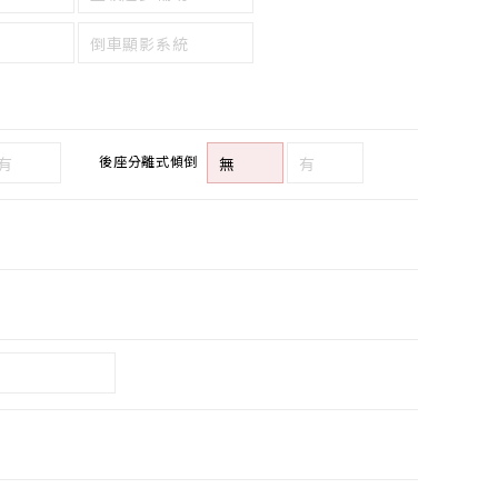
倒車顯影系統
後座分離式傾倒
有
無
有