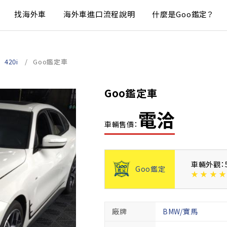
找海外車
海外車進口流程說明
什麼是Goo鑑定？
420i
Goo鑑定車
Goo鑑定車
電洽
車輛售價：
車輛外觀：
Goo鑑定
★
★
★
★
廠牌
BMW/寶馬