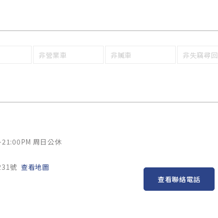
非營業車
非贓車
非失竊尋
~21:00PM 周日公休
31號
查看地圖
查看聯絡電話