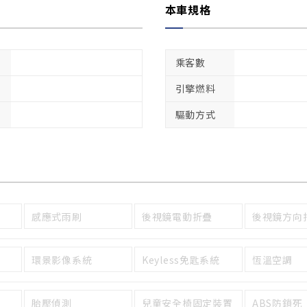
本車規格
乘客數
引擎燃料
驅動方式
感應式雨刷
後視鏡電動折疊
後視鏡方向
環景影像系統
Keyless免匙系統
恆溫空調
胎壓偵測
兒童安全椅固定裝置
ABS防鎖死