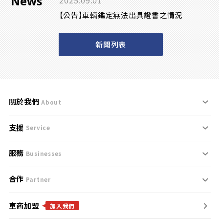
News
2025.09.01
【公告】車輛鑑定無法出具證書之情況
新聞列表
關於我們
About
支援
刊登規範
Service
服務
支援中心
服務條款
Businesses
合作
什麼是Goo鑑定？
聯絡我們
免責聲明
Partner
車商加盟
合作夥伴
找好車
隱私權政策
加入我們