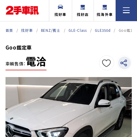
找好車
找好店
找海外車
首頁
找好車
BENZ/賓士
GLE-Class
GLE350d
Goo鑑定
Goo鑑定車
電洽
車輛售價：