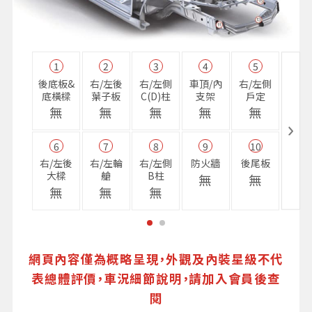
1
2
3
4
5
11
後底板&
右/左後
右/左側
車頂/內
右/左側
右前
底橫樑
葉子板
C(D)柱
支架
戶定
樑
無
無
無
無
無
無
6
7
8
9
10
16
右/左後
右/左輪
右/左側
防火牆
後尾板
避震
大樑
艙
B柱
座
無
無
無
無
無
無
網頁內容僅為概略呈現，外觀及內裝星級不代
表總體評價，車況細節說明，請加入會員後查
閱