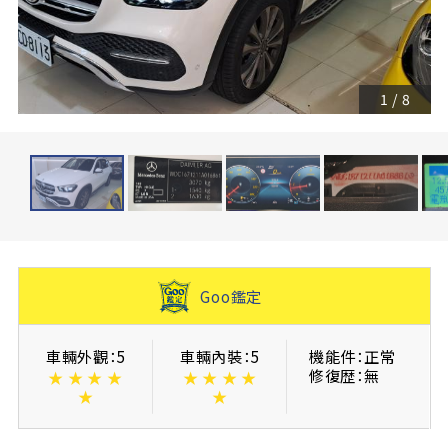
1
/
8
Goo鑑定
車輛外觀：5
車輛內裝：5
機能件：正常
修復歴：無
★
★
★
★
★
★
★
★
★
★