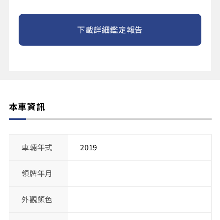
下載詳細鑑定報告
本車資訊
車輛年式
2019
領牌年月
外觀顏色