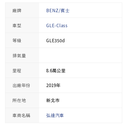
廠牌
BENZ/賓士
車型
GLE-Class
等級
GLE350d
排氣量
里程
8.6萬公里
出廠年份
2019年
所在地
新北市
車商名稱
弘達汽車