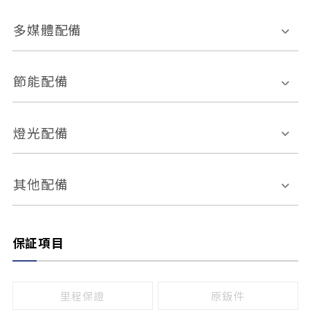
胎壓偵測
兒童安全椅固定裝置
座椅材質
多媒體配備
ABS防鎖死
上坡起步輔助
皮椅
絨布
車道偏離警示
定速系統
其它
外部音源接入
多媒體系統
節能配備
自動停車系統
盲點偵測系統
前座座椅調整
藍牙通訊
電腦導航
引擎啟閉系統
燈光配備
手動
電動
倒車雷達
倒車顯影系統
防盜系統
座椅記憶功能
感應頭燈
自適應遠近光
其他配備
無
有
日行燈
渦輪增壓
後座分離式傾倒
保証項目
頭燈光源
無
有
鹵素燈
HID
里程保證
原鈑件
LED