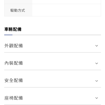
驅動方式
車輛配備
外觀配備
電動天窗
輪圈規格
內裝配備
感應式雨刷
後視鏡電動折疊
多功能方向盤
多功能資訊幕
安全配備
後視鏡方向指示燈
環景影像系統
Keyless免匙系統
前座正面氣囊
後座側面氣囊
座椅配備
恆溫空調
後座出風口