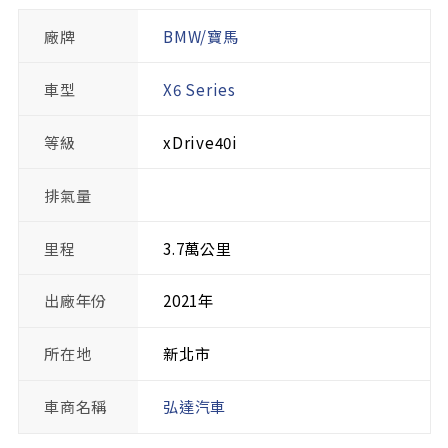
廠牌
BMW/寶馬
車型
X6 Series
等級
xDrive40i
排氣量
里程
3.7萬公里
出廠年份
2021年
所在地
新北市
車商名稱
弘達汽車