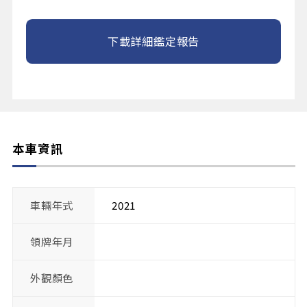
下載詳細鑑定報告
本車資訊
車輛年式
2021
領牌年月
外觀顏色