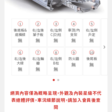
1
2
3
4
5
11
後底板&
右/左後
右/左側
車頂/內
右/左側
右前
底橫樑
葉子板
C(D)柱
支架
戶定
樑
無
無
無
無
無
無
6
7
8
9
10
16
右/左後
右/左輪
右/左側
防火牆
後尾板
避震
大樑
艙
B柱
座
無
無
無
無
無
無
網頁內容僅為概略呈現，外觀及內裝星級不代
表總體評價，車況細節說明，請加入會員後查
閱