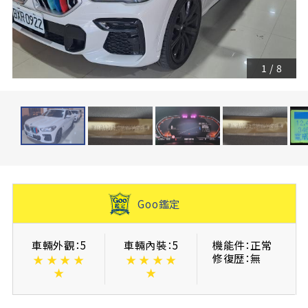
1
/
8
Goo鑑定
車輛外觀：5
車輛內裝：5
機能件：正常
修復歴：無
★
★
★
★
★
★
★
★
★
★