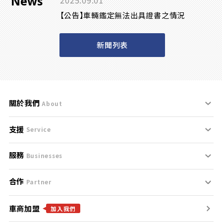
News
2025.09.01
【公告】車輛鑑定無法出具證書之情況
新聞列表
關於我們
About
支援
刊登規範
Service
服務
支援中心
服務條款
Businesses
合作
什麼是Goo鑑定？
聯絡我們
免責聲明
Partner
車商加盟
合作夥伴
找好車
隱私權政策
加入我們