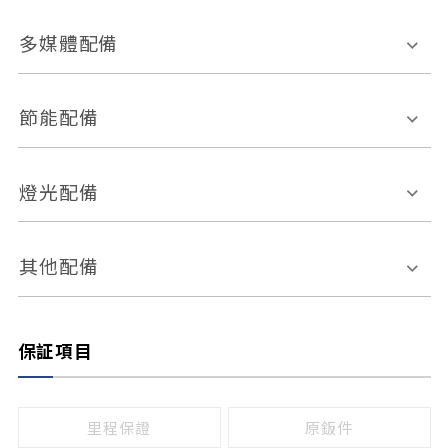
胎壓偵測
兒童安全椅固定裝置
座椅材質
多媒體配備
ABS防鎖死
上坡起步輔助
皮椅
絨布
車道偏離警示
定速系統
其它
外部音源接入
多媒體系統
節能配備
自動停車系統
盲點偵測系統
前座座椅調整
藍牙通訊
電腦導航
引擎啟閉系統
燈光配備
手動
電動
倒車雷達
倒車顯影系統
防盜系統
座椅記憶功能
感應頭燈
自適應遠近光
其他配備
無
有
日行燈
渦輪增壓
後座分離式傾倒
保証項目
頭燈光源
無
有
鹵素燈
HID
里程保證
原鈑件
LED