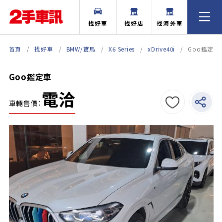
找好車
找好店
找海外車
首頁
找好車
BMW/寶馬
X6 Series
xDrive40i
Goo鑑定車
Goo鑑定車
電洽
車輛售價：