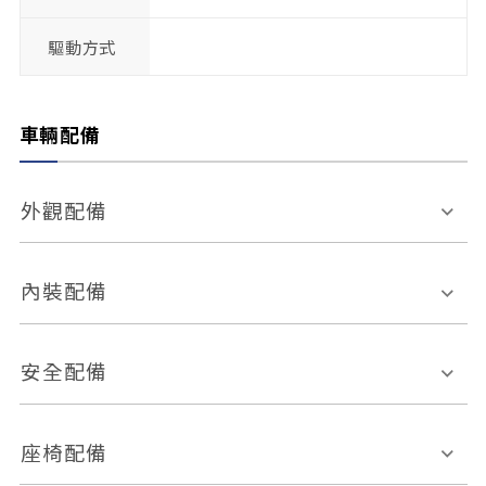
驅動方式
車輛配備
外觀配備
電動天窗
輪圈規格
內裝配備
感應式雨刷
後視鏡電動折疊
多功能方向盤
多功能資訊幕
安全配備
後視鏡方向指示燈
環景影像系統
Keyless免匙系統
前座正面氣囊
後座側面氣囊
座椅配備
恆溫空調
後座出風口