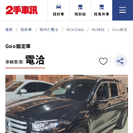
找好車
找好店
找海外車
首頁
找好車
BENZ/賓士
GLS-Class
GLS450
Goo鑑定車
Goo鑑定車
電洽
車輛售價：