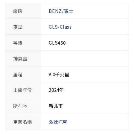
廠牌
BENZ/賓士
車型
GLS-Class
等級
GLS450
排氣量
里程
8.0千公里
出廠年份
2024年
所在地
新北市
車商名稱
弘達汽車