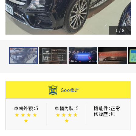
1
/
8
Goo鑑定
車輛外觀：5
車輛內裝：5
機能件：正常
修復歴：無
★
★
★
★
★
★
★
★
★
★