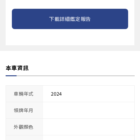
下載詳細鑑定報告
本車資訊
車輛年式
2024
領牌年月
外觀顏色