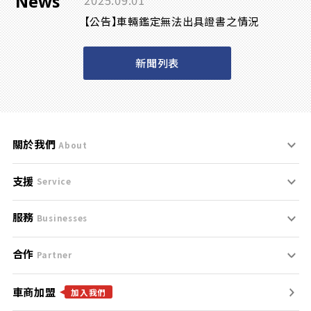
News
2025.09.01
【公告】車輛鑑定無法出具證書之情況
新聞列表
關於我們
About
支援
刊登規範
Service
服務
支援中心
服務條款
Businesses
合作
什麼是Goo鑑定？
聯絡我們
免責聲明
Partner
車商加盟
合作夥伴
找好車
隱私權政策
加入我們