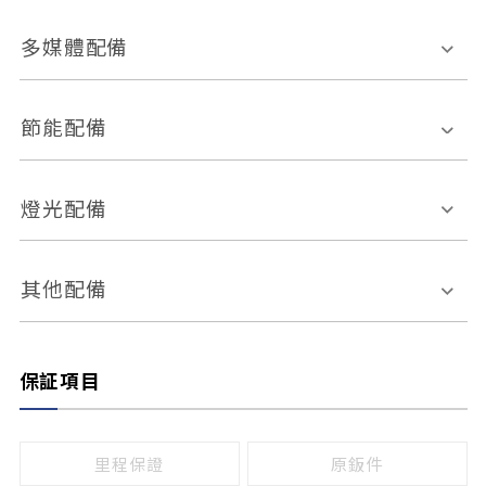
胎壓偵測
兒童安全椅固定裝置
座椅材質
多媒體配備
ABS防鎖死
上坡起步輔助
皮椅
絨布
車道偏離警示
定速系統
其它
外部音源接入
多媒體系統
節能配備
自動停車系統
盲點偵測系統
前座座椅調整
藍牙通訊
電腦導航
引擎啟閉系統
燈光配備
手動
電動
倒車雷達
倒車顯影系統
防盜系統
座椅記憶功能
感應頭燈
自適應遠近光
其他配備
無
有
日行燈
渦輪增壓
後座分離式傾倒
保証項目
頭燈光源
無
有
鹵素燈
HID
里程保證
原鈑件
LED