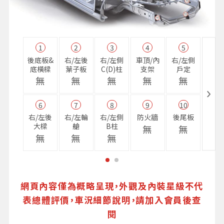
1
2
3
4
5
11
後底板&
右/左後
右/左側
車頂/內
右/左側
右前
底橫樑
葉子板
C(D)柱
支架
戶定
樑
無
無
無
無
無
無
6
7
8
9
10
16
右/左後
右/左輪
右/左側
防火牆
後尾板
避震
大樑
艙
B柱
座
無
無
無
無
無
無
網頁內容僅為概略呈現，外觀及內裝星級不代
表總體評價，車況細節說明，請加入會員後查
閱