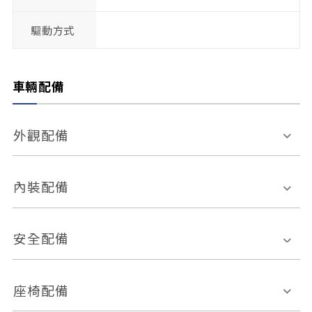
驅動方式
車輛配備
外觀配備
電動天窗
輪圈規格
內裝配備
感應式雨刷
後視鏡電動折疊
多功能方向盤
多功能資訊幕
安全配備
後視鏡方向指示燈
環景影像系統
Keyless免匙系統
前座正面氣囊
後座側面氣囊
座椅配備
恆溫空調
後座出風口