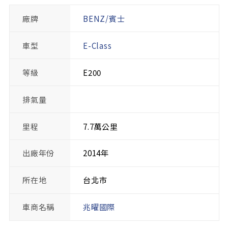
廠牌
BENZ/賓士
車型
E-Class
等級
E200
排氣量
里程
7.7萬公里
出廠年份
2014年
所在地
台北市
車商名稱
兆曜國際