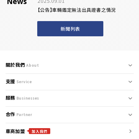
News
2025.09.01
【公告】車輛鑑定無法出具證書之情況
新聞列表
關於我們
About
支援
刊登規範
Service
服務
支援中心
服務條款
Businesses
合作
什麼是Goo鑑定？
聯絡我們
免責聲明
Partner
車商加盟
合作夥伴
找好車
隱私權政策
加入我們