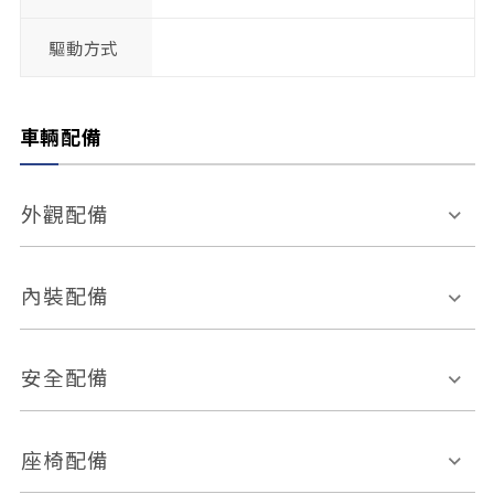
驅動方式
車輛配備
外觀配備
電動天窗
輪圈規格
內裝配備
感應式雨刷
後視鏡電動折疊
多功能方向盤
多功能資訊幕
安全配備
後視鏡方向指示燈
環景影像系統
Keyless免匙系統
前座正面氣囊
後座側面氣囊
座椅配備
恆溫空調
後座出風口