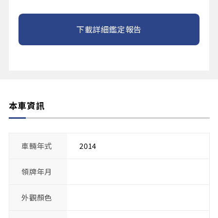
下載詳細鑑定報告
本車資訊
車輛年式
2014
領牌年月
外觀顏色