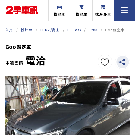
找好車
找好店
找海外車
首頁
找好車
BENZ/賓士
E-Class
E200
Goo鑑定車
Goo鑑定車
電洽
車輛售價：