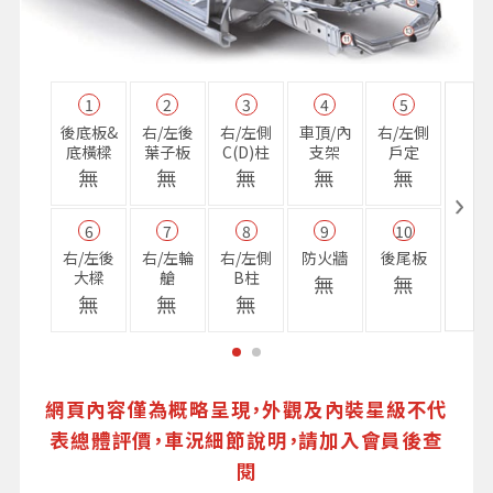
1
2
3
4
5
11
後底板&
右/左後
右/左側
車頂/內
右/左側
右前
底橫樑
葉子板
C(D)柱
支架
戶定
樑
無
無
無
無
無
無
6
7
8
9
10
16
右/左後
右/左輪
右/左側
防火牆
後尾板
避震
大樑
艙
B柱
座
無
無
無
無
無
無
網頁內容僅為概略呈現，外觀及內裝星級不代
表總體評價，車況細節說明，請加入會員後查
閱