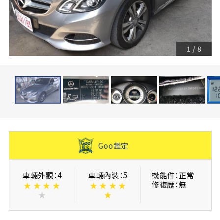
1
/
8
Goo鑑定
車輛外觀：4
車輛內裝：5
機能件：正常
修復歴：無
★
★
★
★
★
★
★
★
★
★