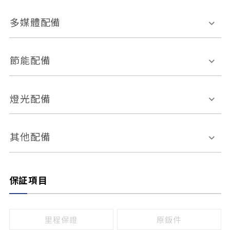
胎壓偵測
兒童安全椅固定裝置
座椅材質
多媒體配備
ABS防鎖死
上坡起步輔助
皮椅
絨布
車道偏離警示
定速系統
其它
外部音源接入
多媒體系統
節能配備
自動停車系統
盲點偵測系統
前座座椅調整
藍牙通訊
電腦導航
引擎啟閉系統
燈光配備
手動
電動
倒車雷達
倒車顯影系統
防盜系統
座椅記憶功能
感應頭燈
自適應遠近光
其他配備
無
有
日行燈
渦輪增壓
後座分離式傾倒
保証項目
頭燈光源
無
有
鹵素燈
HID
里程保證
原鈑件
LED