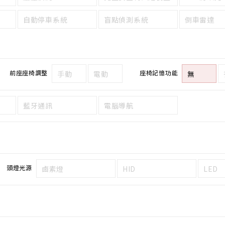
自動停車系統
盲點偵測系統
倒車雷達
前座座椅調整
座椅記憶功能
手動
電動
無
藍牙通訊
電腦導航
頭燈光源
鹵素燈
HID
LED