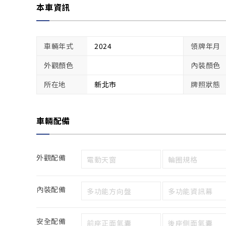
本車資訊
車輛年式
2024
領牌年月
外觀顏色
內裝顏色
所在地
新北市
牌照狀態
車輛配備
外觀配備
電動天窗
輪圈規格
內裝配備
多功能方向盤
多功能資訊幕
安全配備
前座正面氣囊
後座側面氣囊