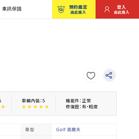
預約鑑定
登入
車訊保固
由此進入
由此進入
5
車輛內裝：5
機能件：正常
★
★
★
★
★
★
修復歴：有・軽度
車型
Golf 高爾夫