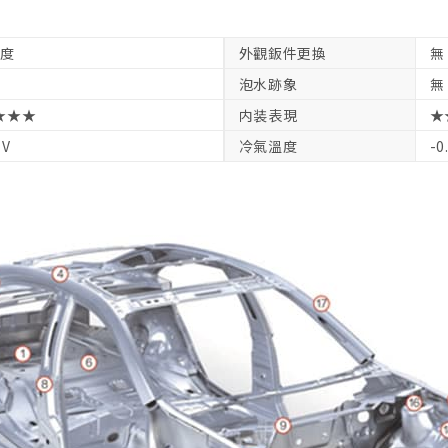
軽度
外觀鈑件更換
無
泡水跡象
無
★★★
内装表現
★
1V
冷氣溫度
-0