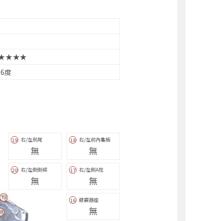
★★★★
.6度
右/左劍尾
右/左前內龜板
19
18
無
無
右/左側側樑
右/左側A柱
20
17
無
無
避震器座
16
無