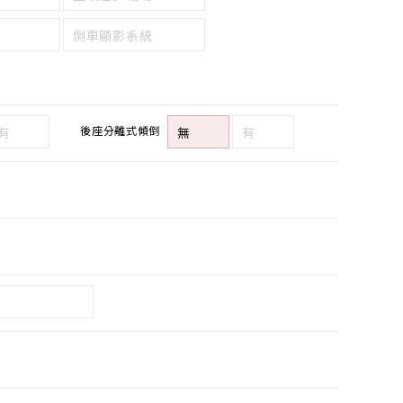
倒車顯影系統
後座分離式傾倒
有
無
有