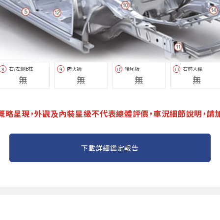
右/左側B柱
防火牆
後尾板
右前大樑
8
9
10
11
無
無
無
無
概略呈現，外觀及內裝星級不代表總體評價，車況細節說明，請
下載詳細鑑定報告