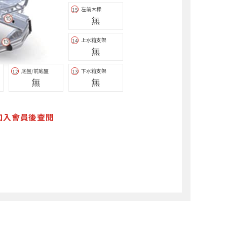
左前大樑
15
無
上水箱支架
14
無
底盤/前底盤
下水箱支架
12
13
無
無
加入會員後查閱