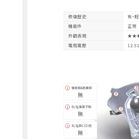
修復歴史
有・
機能件
正常
外觀表現
★★
電瓶電壓
12.5
後底板&底橫樑
1
無
右/左後葉子板
2
無
右/左側C(D)柱
3
無