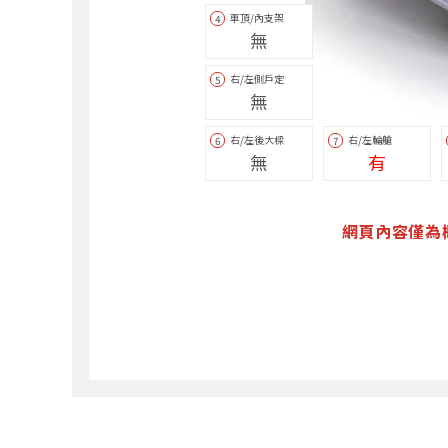
車頂/內支架
4
無
右/左側戶定
5
無
右/左後大樑
右/左輪艙
6
7
無
有
網頁內容僅為