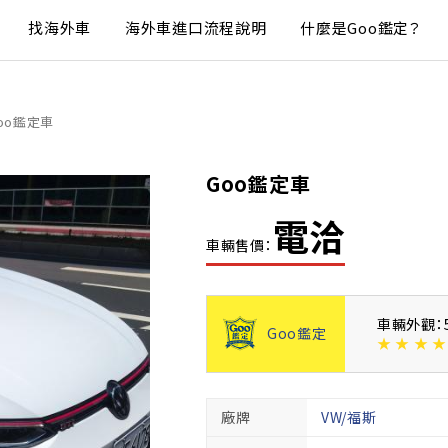
找海外車
海外車進口流程說明
什麼是Goo鑑定？
oo鑑定車
Goo鑑定車
電洽
車輛售價：
車輛外觀：
Goo鑑定
★
★
★
★
廠牌
VW/福斯