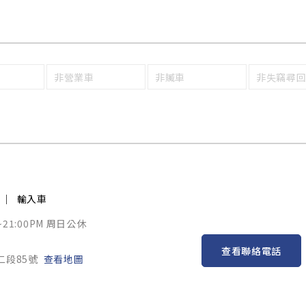
非營業車
非贓車
非失竊尋
輸入車
~21:00PM 周日公休
查看聯絡電話
二段85號
查看地圖