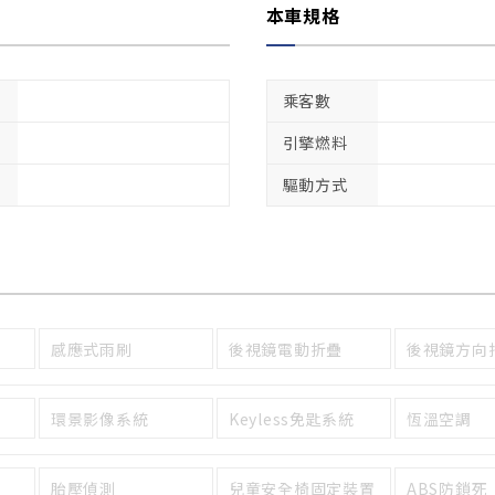
本車規格
乘客數
引擎燃料
驅動方式
感應式雨刷
後視鏡電動折疊
後視鏡方向
環景影像系統
Keyless免匙系統
恆溫空調
胎壓偵測
兒童安全椅固定裝置
ABS防鎖死