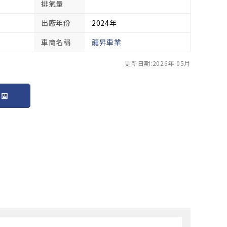
排氣量
出廠年份
2024年
車商名稱
龍昇車業
更新日期:2026年 05月
保固