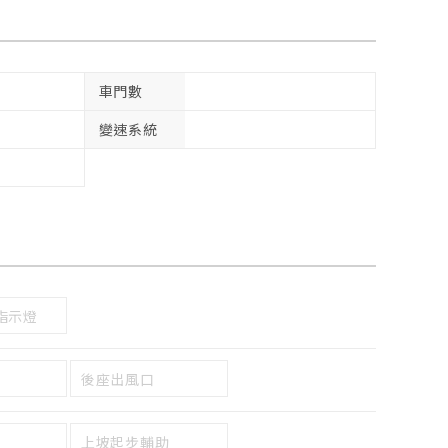
車門數
變速系統
指示燈
後座出風口
上坡起步輔助