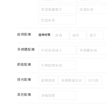
車道偏離警示
定速系統
防盜系統
座椅配備
座椅材質
皮椅
絨布
其它
多媒體配備
外部音源接入
多媒體系統
節能配備
引擎啟閉系統
燈光配備
感應頭燈
自適應遠近光
日行燈
其他配備
渦輪增壓