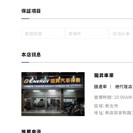
保証項目
里程保證
原鈑件
非泡水車
本店訊息
龍昇車業
國產車
總代理店
營業時間：10:00AM
區域：新北市
地址：新店區安和路
推薦車源