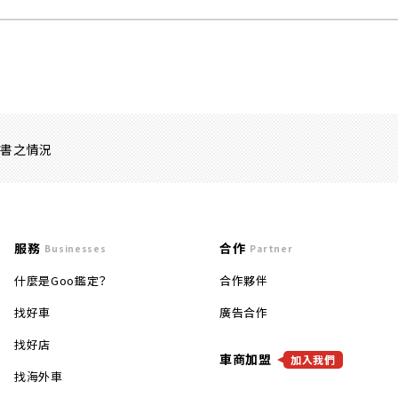
證書之情況
服務
合作
Businesses
Partner
什麼是Goo鑑定？
合作夥伴
找好車
廣告合作
找好店
車商加盟
加入我們
找海外車