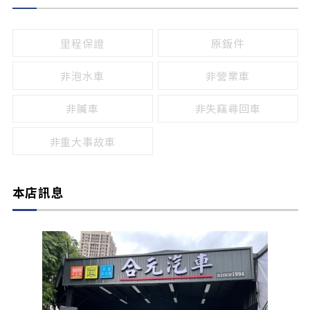
無
有
鹵素燈
HID
里程保證
原鈑件
LED
非泡水車
非營業車
非贓車
非失竊尋回車
非重大事故車
本店訊息