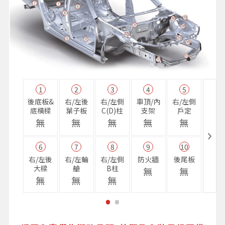
1
2
3
4
5
11
後底板&
右/左後
右/左側
車頂/內
右/左側
右前
底橫樑
葉子板
C(D)柱
支架
戶定
樑
無
無
無
無
無
無
6
7
8
9
10
16
右/左後
右/左輪
右/左側
防火牆
後尾板
避震
大樑
艙
B柱
座
無
無
無
無
無
無