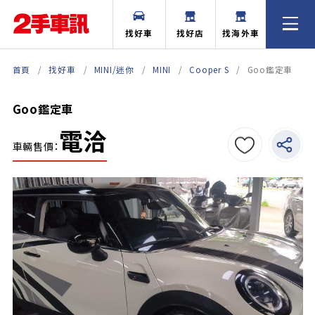
找好車
找好店
找海外車
首頁
找好車
MINI/迷你
MINI
Cooper S
Goo鑑定車
Goo鑑定車
電洽
車輛售價：