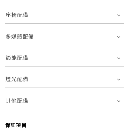
環景影像系統
Keyless免匙系統
前座正面氣囊
後座側面氣囊
座椅配備
恆溫空調
後座出風口
胎壓偵測
兒童安全椅固定裝置
座椅材質
多媒體配備
ABS防鎖死
上坡起步輔助
皮椅
絨布
車道偏離警示
定速系統
其它
外部音源接入
多媒體系統
節能配備
自動停車系統
盲點偵測系統
前座座椅調整
藍牙通訊
電腦導航
引擎啟閉系統
燈光配備
手動
電動
倒車雷達
倒車顯影系統
防盜系統
座椅記憶功能
感應頭燈
自適應遠近光
其他配備
無
有
日行燈
渦輪增壓
後座分離式傾倒
保証項目
頭燈光源