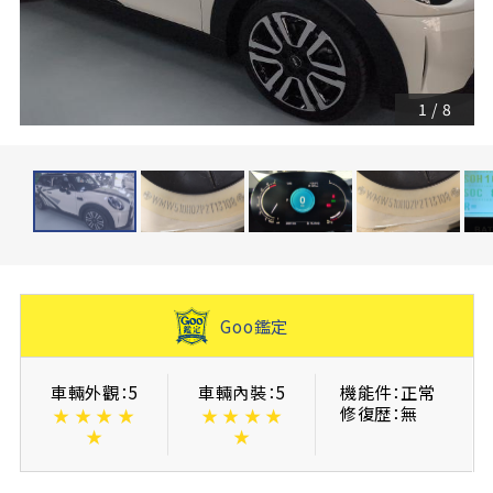
1
/
8
Goo鑑定
車輛外觀：5
車輛內裝：5
機能件：正常
修復歴：無
★
★
★
★
★
★
★
★
★
★