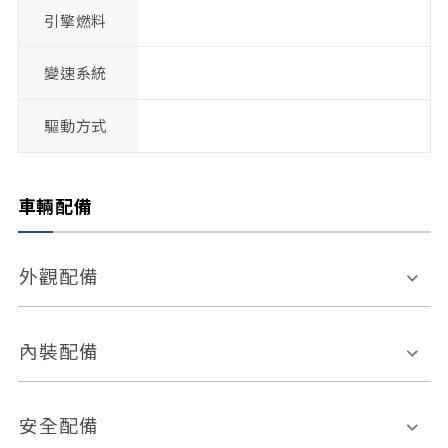
引擎燃料
變速系統
驅動方式
車輛配備
外觀配備
電動天窗
輪圈規格
內裝配備
感應式雨刷
後視鏡電動折疊
多功能方向盤
多功能資訊幕
安全配備
後視鏡方向指示燈