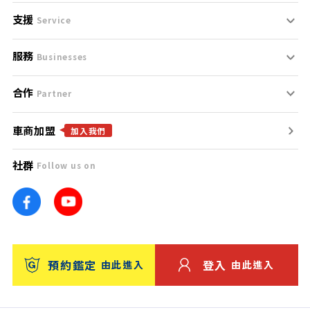
支援
刊登規範
Service
服務
支援中心
服務條款
Businesses
合作
什麼是Goo鑑定？
聯絡我們
免責聲明
Partner
車商加盟
合作夥伴
找好車
隱私權政策
加入我們
社群
Follow us on
廣告合作
找好店
團隊
找海外車
車訊網
消費者評價
台灣優良中古車商大獎
預約鑑定
登入
由此進入
由此進入
保固