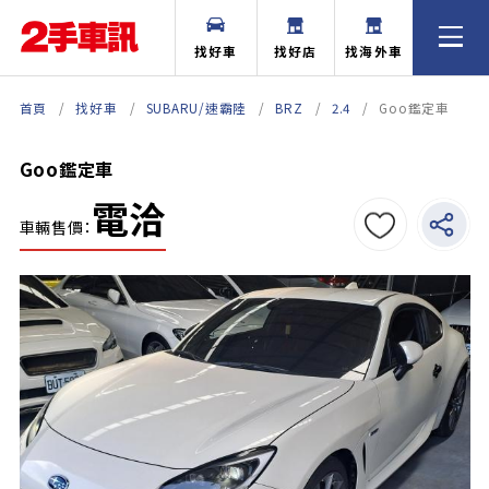
找好車
找好店
找海外車
首頁
找好車
SUBARU/速霸陸
BRZ
2.4
Goo鑑定車
Goo鑑定車
電洽
車輛售價：