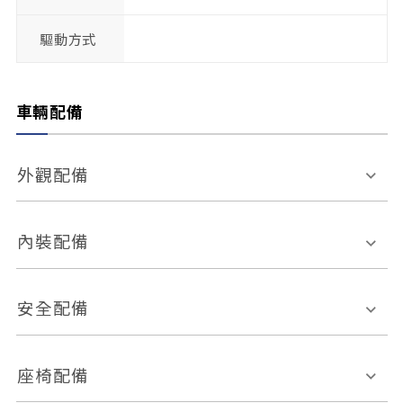
驅動方式
車輛配備
外觀配備
電動天窗
輪圈規格
內裝配備
感應式雨刷
後視鏡電動折疊
多功能方向盤
多功能資訊幕
安全配備
後視鏡方向指示燈
環景影像系統
Keyless免匙系統
前座正面氣囊
後座側面氣囊
座椅配備
恆溫空調
後座出風口