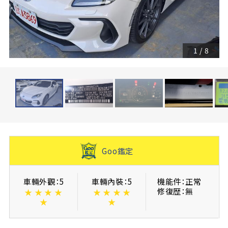
1
/
8
Goo鑑定
車輛外觀：5
車輛內裝：5
機能件：正常
修復歴：無
★
★
★
★
★
★
★
★
★
★