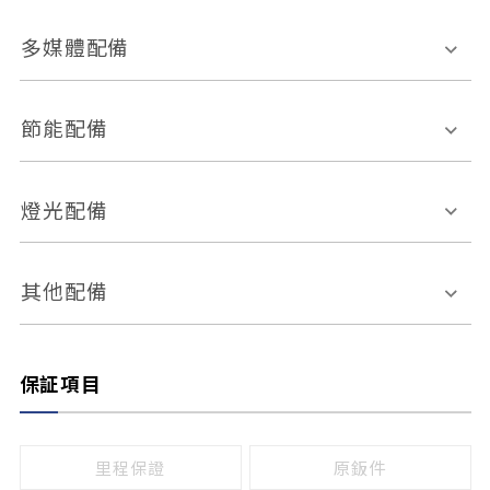
胎壓偵測
兒童安全椅固定裝置
座椅材質
多媒體配備
ABS防鎖死
上坡起步輔助
皮椅
絨布
車道偏離警示
定速系統
其它
外部音源接入
多媒體系統
節能配備
自動停車系統
盲點偵測系統
前座座椅調整
藍牙通訊
電腦導航
引擎啟閉系統
燈光配備
手動
電動
倒車雷達
倒車顯影系統
防盜系統
座椅記憶功能
感應頭燈
自適應遠近光
其他配備
無
有
日行燈
渦輪增壓
後座分離式傾倒
保証項目
頭燈光源
無
有
鹵素燈
HID
里程保證
原鈑件
LED