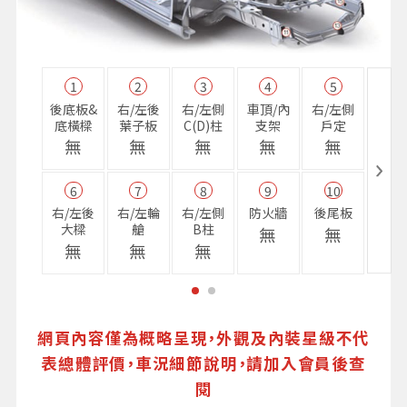
1
2
3
4
5
11
後底板&
右/左後
右/左側
車頂/內
右/左側
右前
底橫樑
葉子板
C(D)柱
支架
戶定
樑
無
無
無
無
無
無
6
7
8
9
10
16
右/左後
右/左輪
右/左側
防火牆
後尾板
避震
大樑
艙
B柱
座
無
無
無
無
無
無
網頁內容僅為概略呈現，外觀及內裝星級不代
表總體評價，車況細節說明，請加入會員後查
閱