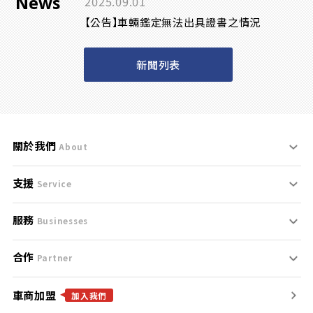
News
2025.09.01
【公告】車輛鑑定無法出具證書之情況
新聞列表
關於我們
About
支援
刊登規範
Service
服務
支援中心
服務條款
Businesses
合作
什麼是Goo鑑定？
聯絡我們
免責聲明
Partner
車商加盟
合作夥伴
找好車
隱私權政策
加入我們