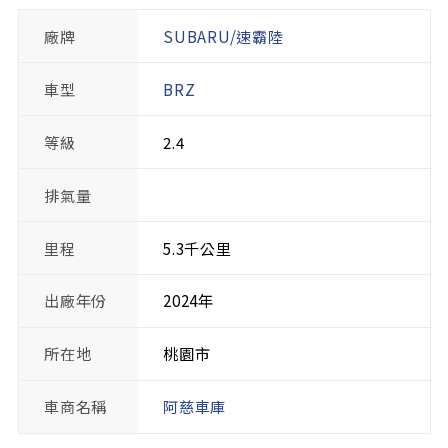
廠牌
SUBARU/速霸陸
車型
BRZ
等級
2.4
排氣量
里程
5.3千公里
出廠年份
2024年
所在地
桃園市
車商名稱
阿慈車庫