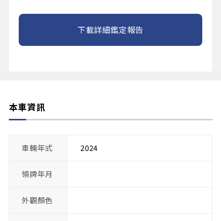
下載詳細鑑定報告
本車資訊
車輛年式
2024
領牌年月
外觀顏色