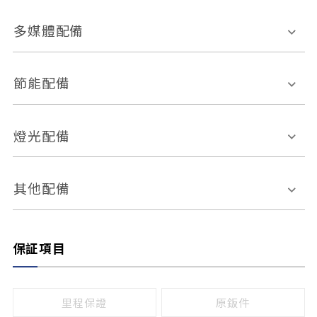
胎壓偵測
兒童安全椅固定裝置
座椅材質
多媒體配備
ABS防鎖死
上坡起步輔助
皮椅
絨布
車道偏離警示
定速系統
其它
外部音源接入
多媒體系統
節能配備
自動停車系統
盲點偵測系統
前座座椅調整
藍牙通訊
電腦導航
引擎啟閉系統
燈光配備
手動
電動
倒車雷達
倒車顯影系統
防盜系統
座椅記憶功能
感應頭燈
自適應遠近光
其他配備
無
有
日行燈
渦輪增壓
後座分離式傾倒
保証項目
頭燈光源
無
有
鹵素燈
HID
里程保證
原鈑件
LED