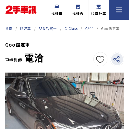
找好車
找好店
找海外車
首頁
找好車
BENZ/賓士
C-Class
C300
Goo鑑定車
Goo鑑定車
電洽
車輛售價：