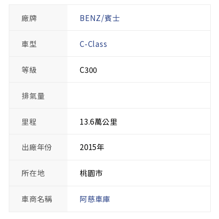
廠牌
BENZ/賓士
車型
C-Class
等級
C300
排氣量
里程
13.6萬公里
出廠年份
2015年
所在地
桃園市
車商名稱
阿慈車庫