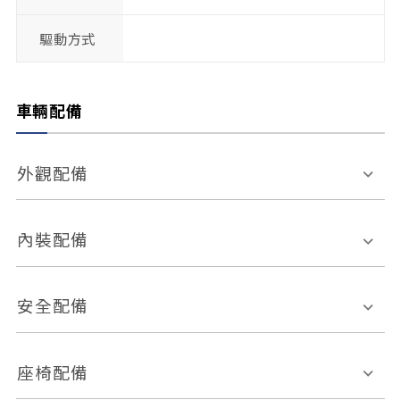
驅動方式
車輛配備
外觀配備
電動天窗
輪圈規格
內裝配備
感應式雨刷
後視鏡電動折疊
多功能方向盤
多功能資訊幕
安全配備
後視鏡方向指示燈
環景影像系統
Keyless免匙系統
前座正面氣囊
後座側面氣囊
座椅配備
恆溫空調
後座出風口