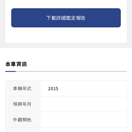
下載詳細鑑定報告
本車資訊
車輛年式
2015
領牌年月
外觀顏色