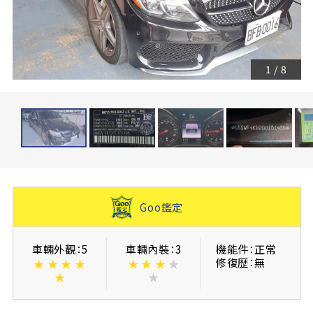
1
/
8
Goo鑑定
車輛外觀：5
車輛內裝：3
機能件：正常
修復歴：無
★
★
★
★
★
★
★
★
★
★