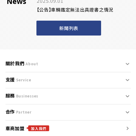
News
2025.09.01
【公告】車輛鑑定無法出具證書之情況
新聞列表
關於我們
About
支援
刊登規範
Service
服務
支援中心
服務條款
Businesses
合作
什麼是Goo鑑定？
聯絡我們
免責聲明
Partner
車商加盟
合作夥伴
找好車
隱私權政策
加入我們