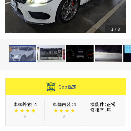
1
/
8
Goo鑑定
車輛外觀：4
車輛內裝：4
機能件：正常
修復歴：無
★
★
★
★
★
★
★
★
★
★