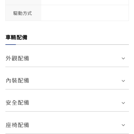
驅動方式
車輛配備
外觀配備
電動天窗
輪圈規格
內裝配備
感應式雨刷
後視鏡電動折疊
多功能方向盤
多功能資訊幕
安全配備
後視鏡方向指示燈
環景影像系統
Keyless免匙系統
前座正面氣囊
後座側面氣囊
座椅配備
恆溫空調
後座出風口