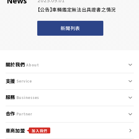
News
2025.09.01
【公告】車輛鑑定無法出具證書之情況
新聞列表
關於我們
About
支援
刊登規範
Service
服務
支援中心
服務條款
Businesses
合作
什麼是Goo鑑定？
聯絡我們
免責聲明
Partner
車商加盟
合作夥伴
找好車
隱私權政策
加入我們