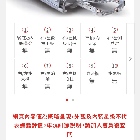
1
2
3
4
5
11
後底板&
右/左後
右/左側
車頂/內
右/左側
右前
底橫樑
葉子板
C(D)柱
支架
戶定
樑
無
無
無
無
無
無
6
7
8
9
10
16
右/左後
右/左輪
右/左側
防火牆
後尾板
避震
大樑
艙
B柱
座
無
無
無
無
無
無
網頁內容僅為概略呈現，外觀及內裝星級不代
表總體評價，車況細節說明，請加入會員後查
閱