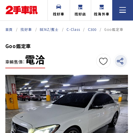
找好車
找好店
找海外車
首頁
找好車
BENZ/賓士
C-Class
C300
Goo鑑定車
Goo鑑定車
電洽
車輛售價：