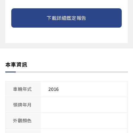
下載詳細鑑定報告
本車資訊
車輛年式
2016
領牌年月
外觀顏色