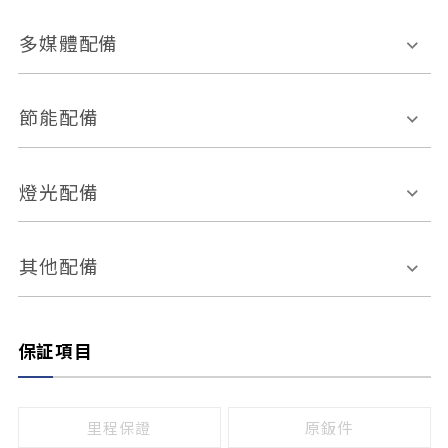
胎壓偵測
兒童安全椅固定裝置
座椅材質
多媒體配備
ABS防鎖死
上坡起步輔助
皮椅
絨布
車道偏離警示
定速系統
其它
外部音源接入
多媒體系統
節能配備
自動停車系統
盲點偵測系統
前座座椅調整
藍牙通訊
電腦導航
引擎啟閉系統
燈光配備
手動
電動
倒車雷達
倒車顯影系統
防盜系統
座椅記憶功能
感應頭燈
自適應遠近光
其他配備
無
有
日行燈
渦輪增壓
後座分離式傾倒
保証項目
頭燈光源
無
有
鹵素燈
HID
里程保證
原鈑件
LED