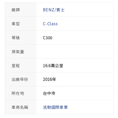
廠牌
BENZ/賓士
車型
C-Class
等級
C300
排氣量
里程
16.6萬公里
出廠年份
2016年
所在地
台中市
車商名稱
洺馳國際車業