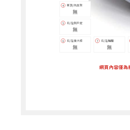
車頂/內支架
4
無
右/左側戶定
5
無
右/左後大樑
右/左輪艙
6
7
無
無
網頁內容僅為