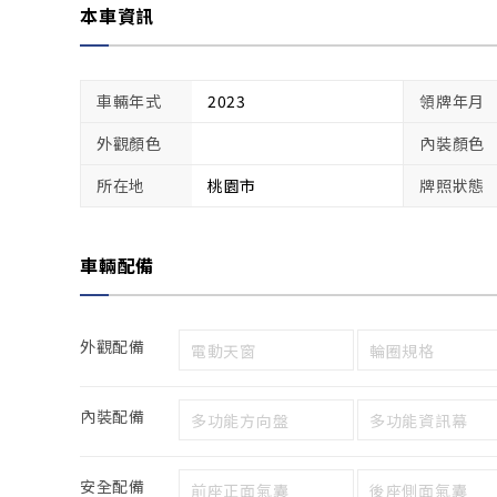
本車資訊
車輛年式
2023
領牌年月
外觀顏色
內裝顏色
所在地
桃園市
牌照狀態
車輛配備
外觀配備
電動天窗
輪圈規格
內裝配備
多功能方向盤
多功能資訊幕
安全配備
前座正面氣囊
後座側面氣囊