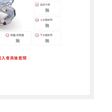
左前大樑
15
無
上水箱支架
14
無
底盤/前底盤
下水箱支架
12
13
無
無
加入會員後查閱