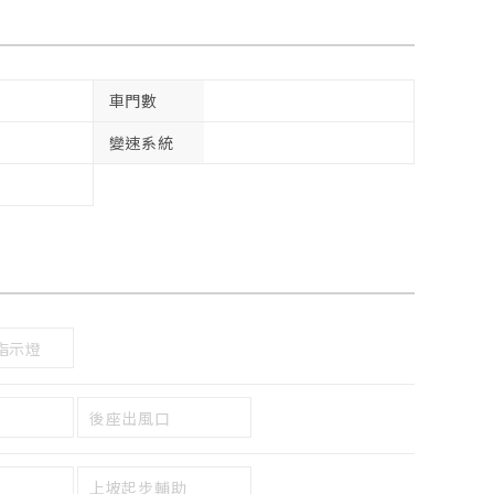
車門數
變速系統
指示燈
後座出風口
上坡起步輔助