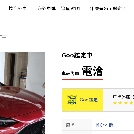
找海外車
海外車進口流程說明
什麼是Goo鑑定？
定車
Goo鑑定車
電洽
車輛售價：
車輛外觀：
Goo鑑定
★
★
★
★
廠牌
MG/名爵