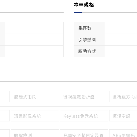
本車規格
乘客數
引擎燃料
驅動方式
感應式雨刷
後視鏡電動折疊
後視鏡方向
環景影像系統
Keyless免匙系統
恆溫空調
胎壓偵測
兒童安全椅固定裝置
ABS防鎖死