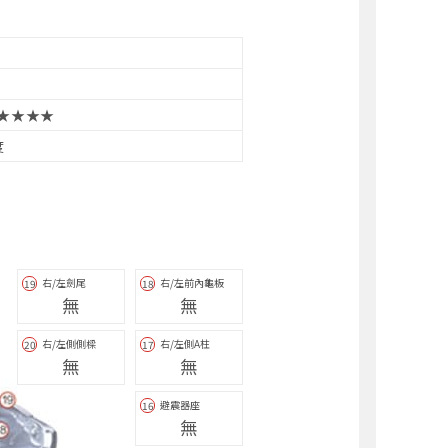
★★★★
度
右/左劍尾
右/左前內龜板
19
18
無
無
右/左側側樑
右/左側A柱
20
17
無
無
避震器座
16
無