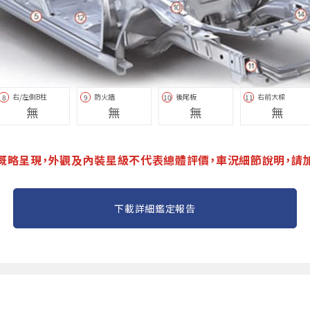
右/左側B柱
防火牆
後尾板
右前大樑
8
9
10
11
無
無
無
無
概略呈現，外觀及內裝星級不代表總體評價，車況細節說明，請
下載詳細鑑定報告