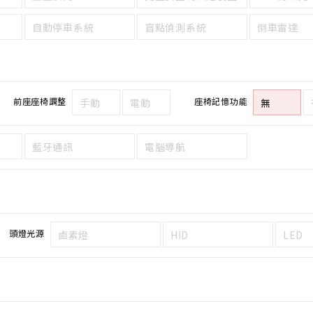
自動停車系統
盲點偵測系統
倒車雷達
前座座椅調整
座椅記憶功能
手動
電動
無
藍牙通訊
電腦導航
頭燈光源
鹵素燈
HID
LED