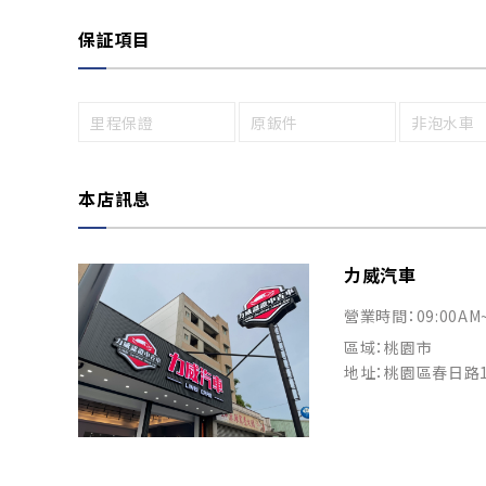
保証項目
里程保證
原鈑件
非泡水車
本店訊息
力威汽車
營業時間：09:00AM
區域：桃園市
地址：桃園區春日路1