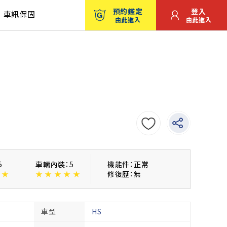
預約鑑定
登入
車訊保固
由此進入
由此進入
5
車輛內裝：5
機能件：正常
★
★
★
★
★
★
修復歴：無
車型
HS