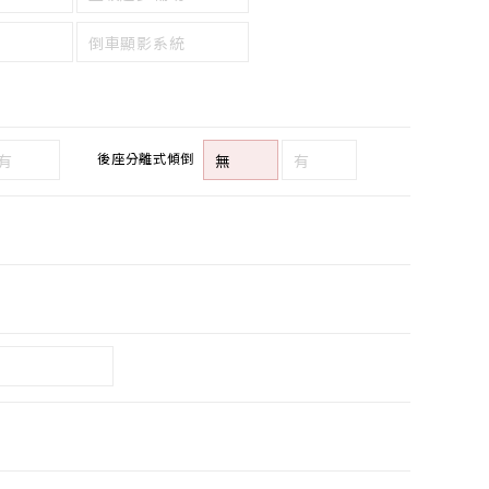
倒車顯影系統
後座分離式傾倒
有
無
有