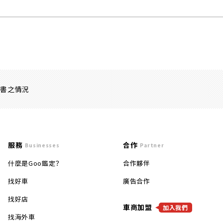
證書之情況
服務
合作
Businesses
Partner
什麼是Goo鑑定？
合作夥伴
找好車
廣告合作
找好店
車商加盟
加入我們
找海外車