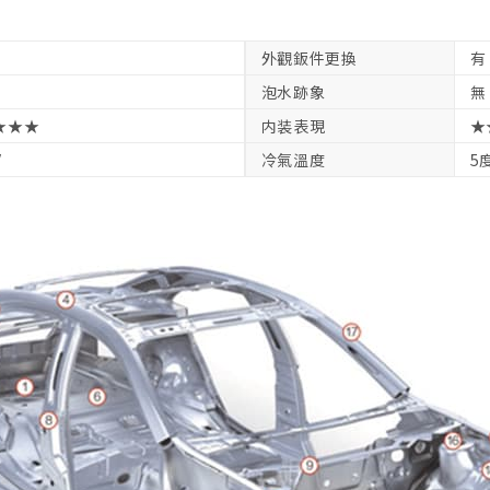
外觀鈑件更換
有
泡水跡象
無
★★★
内装表現
★
V
冷氣溫度
5