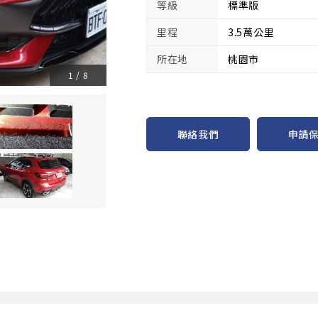
等級
標準版
里程
3.5萬公里
所在地
桃園市
1
/
8
申請
聯絡我們