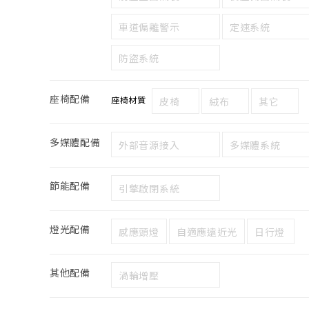
車道偏離警示
定速系統
防盜系統
座椅配備
座椅材質
皮椅
絨布
其它
多媒體配備
外部音源接入
多媒體系統
節能配備
引擎啟閉系統
燈光配備
感應頭燈
自適應遠近光
日行燈
其他配備
渦輪增壓