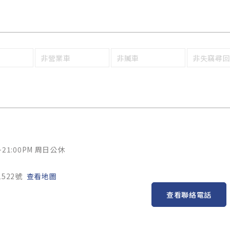
非營業車
非贓車
非失竊尋
~21:00PM 周日公休
522號
查看地圖
查看聯絡電話