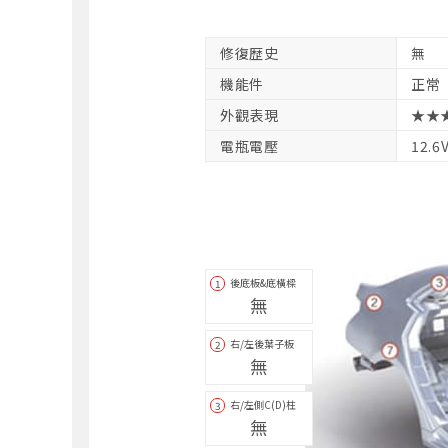
修復歴史
無
機能件
正常
外觀表現
★★
電瓶電壓
12.6
後底板&底橫樑
1
無
右/左後葉子板
2
無
右/左側C(D)柱
3
無