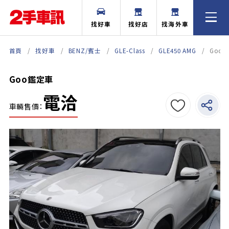
找好車
找好店
找海外車
首頁
找好車
BENZ/賓士
GLE-Class
GLE450 AMG
Goo
Goo鑑定車
電洽
車輛售價：