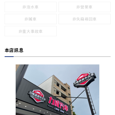
非泡水車
非營業車
非贓車
非失竊尋回車
非重大事故車
本店訊息