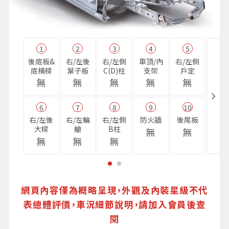
1
2
3
4
5
11
後底板&
右/左後
右/左側
車頂/內
右/左側
右前
底橫樑
葉子板
C(D)柱
支架
戶定
樑
無
無
無
無
無
無
6
7
8
9
10
16
右/左後
右/左輪
右/左側
防火牆
後尾板
避震
大樑
艙
B柱
座
無
無
無
無
無
無
網頁內容僅為概略呈現，外觀及內裝星級不代
表總體評價，車況細節說明，請加入會員後查
閱