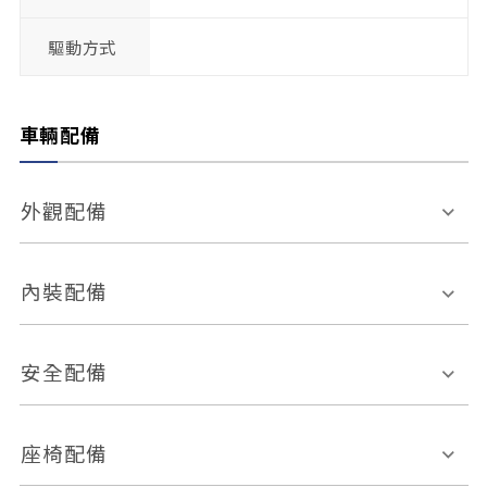
驅動方式
車輛配備
外觀配備
電動天窗
輪圈規格
內裝配備
感應式雨刷
後視鏡電動折疊
多功能方向盤
多功能資訊幕
安全配備
後視鏡方向指示燈
環景影像系統
Keyless免匙系統
前座正面氣囊
後座側面氣囊
座椅配備
恆溫空調
後座出風口