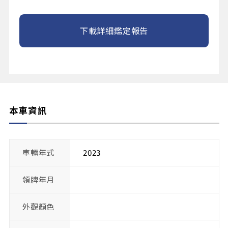
下載詳細鑑定報告
本車資訊
車輛年式
2023
領牌年月
外觀顏色