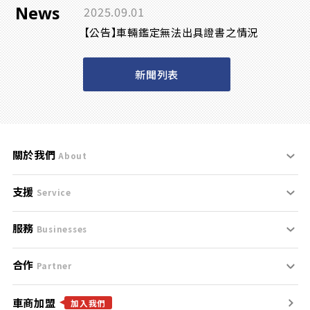
News
2025.09.01
【公告】車輛鑑定無法出具證書之情況
新聞列表
關於我們
About
支援
刊登規範
Service
服務
支援中心
服務條款
Businesses
合作
什麼是Goo鑑定？
聯絡我們
免責聲明
Partner
車商加盟
合作夥伴
找好車
隱私權政策
加入我們