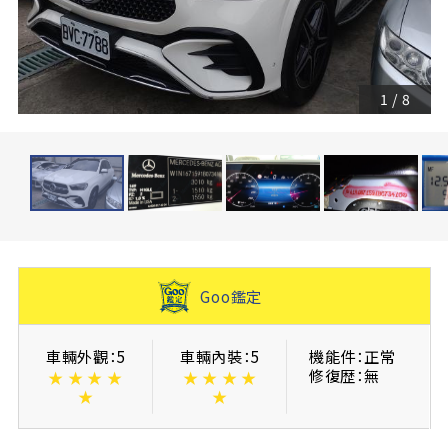
1
/
8
Goo鑑定
車輛外觀：5
車輛內裝：5
機能件：正常
修復歴：無
★
★
★
★
★
★
★
★
★
★