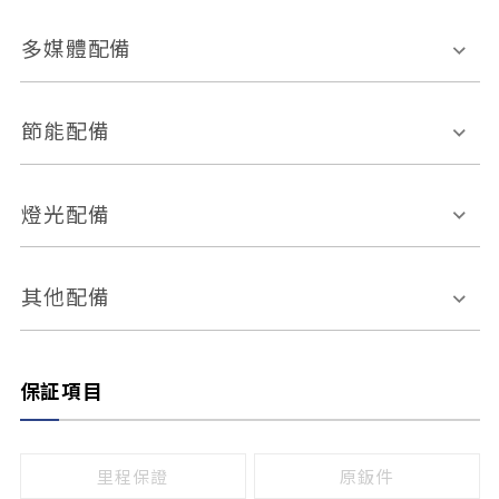
胎壓偵測
兒童安全椅固定裝置
座椅材質
多媒體配備
ABS防鎖死
上坡起步輔助
皮椅
絨布
車道偏離警示
定速系統
其它
外部音源接入
多媒體系統
節能配備
自動停車系統
盲點偵測系統
前座座椅調整
藍牙通訊
電腦導航
引擎啟閉系統
燈光配備
手動
電動
倒車雷達
倒車顯影系統
防盜系統
座椅記憶功能
感應頭燈
自適應遠近光
其他配備
無
有
日行燈
渦輪增壓
後座分離式傾倒
保証項目
頭燈光源
無
有
鹵素燈
HID
里程保證
原鈑件
LED