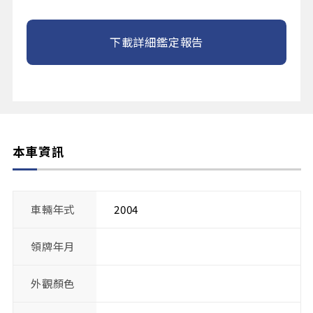
下載詳細鑑定報告
本車資訊
車輛年式
2004
領牌年月
外觀顏色