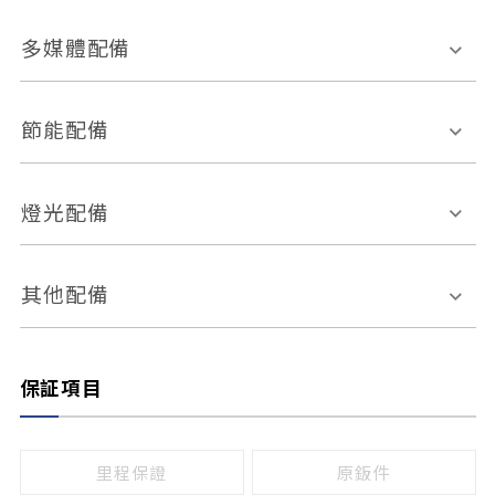
胎壓偵測
兒童安全椅固定裝置
座椅材質
多媒體配備
ABS防鎖死
上坡起步輔助
皮椅
絨布
車道偏離警示
定速系統
其它
外部音源接入
多媒體系統
節能配備
自動停車系統
盲點偵測系統
前座座椅調整
藍牙通訊
電腦導航
引擎啟閉系統
燈光配備
手動
電動
倒車雷達
倒車顯影系統
防盜系統
座椅記憶功能
感應頭燈
自適應遠近光
其他配備
無
有
日行燈
渦輪增壓
後座分離式傾倒
保証項目
頭燈光源
無
有
鹵素燈
HID
里程保證
原鈑件
LED