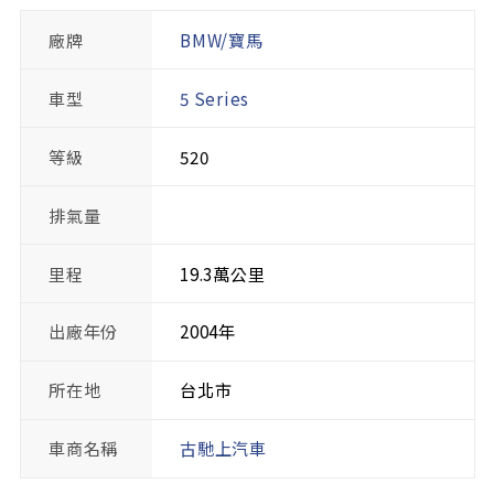
廠牌
BMW/寶馬
車型
5 Series
等級
520
排氣量
里程
19.3萬公里
出廠年份
2004年
所在地
台北市
車商名稱
古馳上汽車