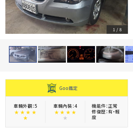
1
/
8
Goo鑑定
車輛外觀：5
車輛內裝：4
機能件：正常
修復歴：有・軽
★
★
★
★
★
★
★
★
度
★
★