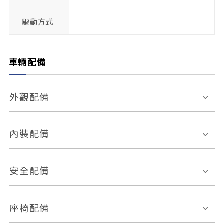
驅動方式
車輛配備
外觀配備
電動天窗
輪圈規格
內裝配備
感應式雨刷
後視鏡電動折疊
多功能方向盤
多功能資訊幕
安全配備
後視鏡方向指示燈
環景影像系統
Keyless免匙系統
前座正面氣囊
後座側面氣囊
座椅配備
恆溫空調
後座出風口