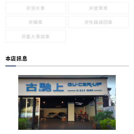
非泡水車
非營業車
非贓車
非失竊尋回車
非重大事故車
本店訊息