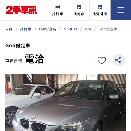
找好車
找好店
找海外車
首頁
找好車
BMW/寶馬
5 Series
520
Goo鑑定車
Goo鑑定車
電洽
車輛售價：