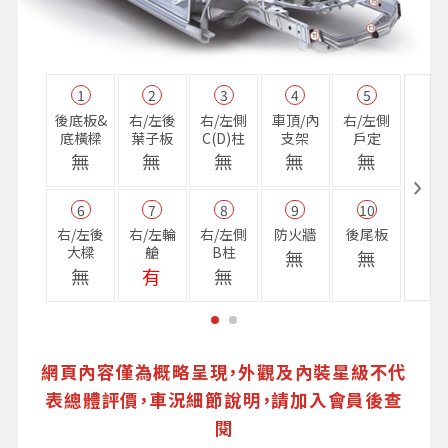
1
2
3
4
5
11
後底板&
右/左後
右/左側
車頂/內
右/左側
右前
底橫樑
葉子板
C(D)柱
支架
戶定
樑
無
無
無
無
無
無
6
7
8
9
10
16
右/左後
右/左輪
右/左側
防火牆
後尾板
避震
大樑
艙
B柱
座
無
無
無
有
無
無
網頁內容僅為概略呈現，外觀及內裝星級不代
表總體評價，車況細節說明，請加入會員後查
閱