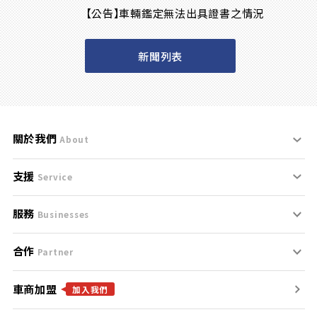
【公告】車輛鑑定無法出具證書之情況
新聞列表
關於我們
About
支援
刊登規範
Service
服務
支援中心
服務條款
Businesses
合作
什麼是Goo鑑定？
聯絡我們
免責聲明
Partner
車商加盟
合作夥伴
找好車
隱私權政策
加入我們