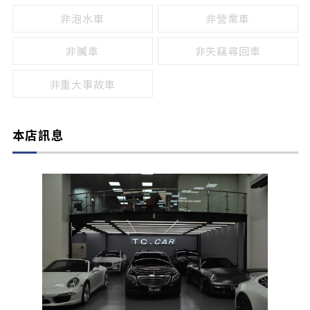
非泡水車
非營業車
非贓車
非失竊尋回車
非重大事故車
本店訊息