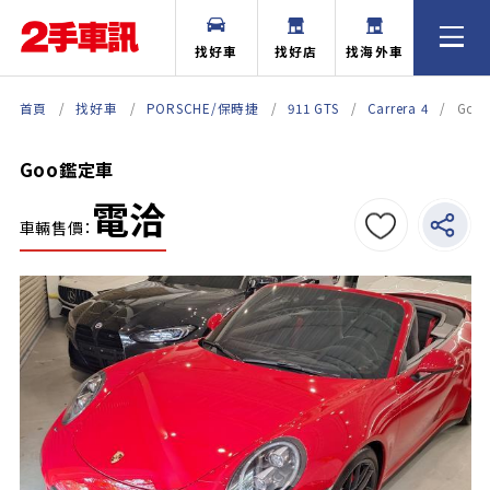
找好車
找好店
找海外車
首頁
找好車
PORSCHE/保時捷
911 GTS
Carrera 4
Go
Goo鑑定車
電洽
車輛售價：