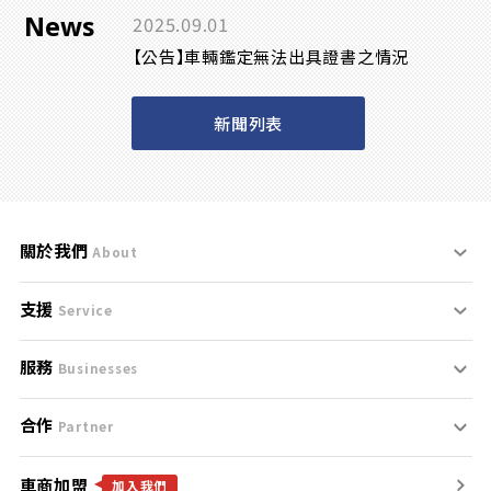
News
2025.09.01
【公告】車輛鑑定無法出具證書之情況
新聞列表
關於我們
About
支援
刊登規範
Service
服務
支援中心
服務條款
Businesses
合作
什麼是Goo鑑定？
聯絡我們
免責聲明
Partner
車商加盟
合作夥伴
找好車
隱私權政策
加入我們