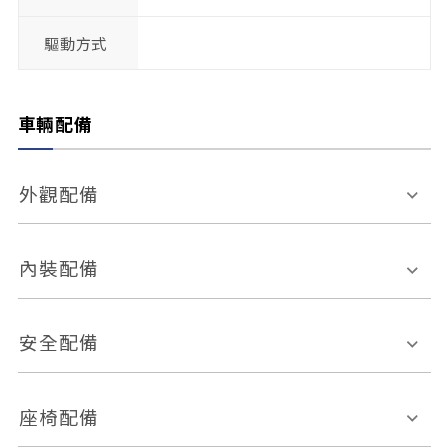
驅動方式
車輛配備
外觀配備
電動天窗
輪圈規格
內裝配備
感應式雨刷
後視鏡電動折疊
多功能方向盤
多功能資訊幕
安全配備
後視鏡方向指示燈
環景影像系統
Keyless免匙系統
前座正面氣囊
後座側面氣囊
座椅配備
恆溫空調
後座出風口