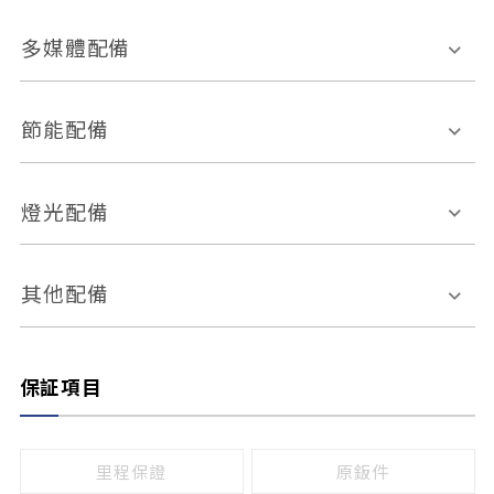
胎壓偵測
兒童安全椅固定裝置
座椅材質
多媒體配備
ABS防鎖死
上坡起步輔助
皮椅
絨布
車道偏離警示
定速系統
其它
外部音源接入
多媒體系統
節能配備
自動停車系統
盲點偵測系統
前座座椅調整
藍牙通訊
電腦導航
引擎啟閉系統
燈光配備
手動
電動
倒車雷達
倒車顯影系統
防盜系統
座椅記憶功能
感應頭燈
自適應遠近光
其他配備
無
有
日行燈
渦輪增壓
後座分離式傾倒
保証項目
頭燈光源
無
有
鹵素燈
HID
里程保證
原鈑件
LED