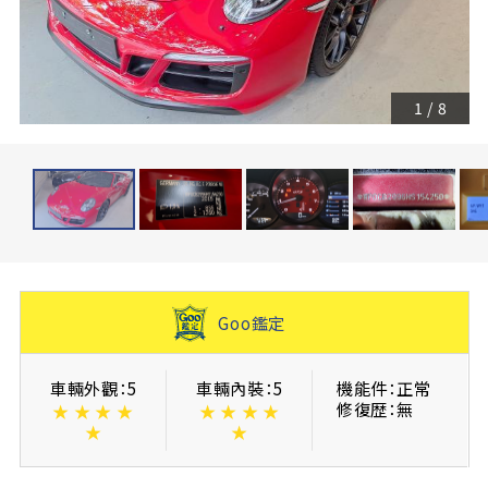
1
/
8
Goo鑑定
車輛外觀：5
車輛內裝：5
機能件：正常
修復歴：無
★
★
★
★
★
★
★
★
★
★