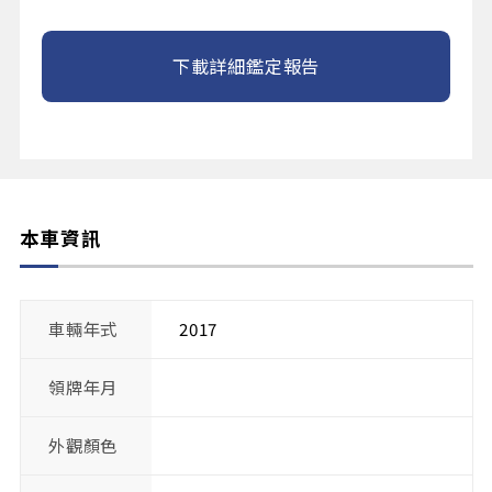
下載詳細鑑定報告
本車資訊
車輛年式
2017
領牌年月
外觀顏色