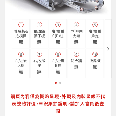
1
2
3
4
5
11
後底板&
右/左後
右/左側
車頂/內
右/左側
右前
底橫樑
葉子板
C(D)柱
支架
戶定
樑
無
無
無
無
無
無
6
7
8
9
10
16
右/左後
右/左輪
右/左側
防火牆
後尾板
避震
大樑
艙
B柱
座
無
無
無
無
無
無
網頁內容僅為概略呈現，外觀及內裝星級不代
表總體評價，車況細節說明，請加入會員後查
閱