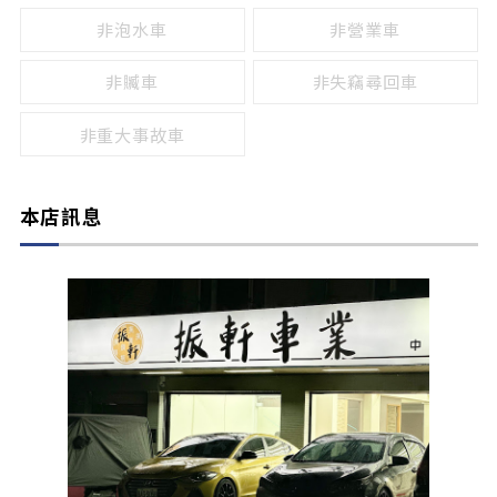
非泡水車
非營業車
非贓車
非失竊尋回車
非重大事故車
本店訊息