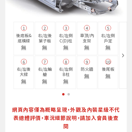
1
2
3
4
5
11
後底板&
右/左後
右/左側
車頂/內
右/左側
右前
底橫樑
葉子板
C(D)柱
支架
戶定
樑
無
無
無
無
無
無
6
7
8
9
10
16
右/左後
右/左輪
右/左側
防火牆
後尾板
避震
大樑
艙
B柱
座
無
無
無
無
無
無
網頁內容僅為概略呈現，外觀及內裝星級不代
表總體評價，車況細節說明，請加入會員後查
閱