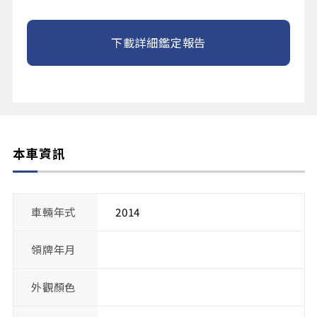
下載詳細鑑定報告
本車資訊
車輛年式
2014
領牌年月
外觀顏色