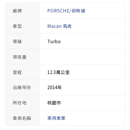
廠牌
PORSCHE/保時捷
車型
Macan 馬肯
等級
Turbo
排氣量
里程
12.3萬公里
出廠年份
2014年
所在地
桃園市
車商名稱
乘飛車業