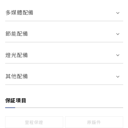
胎壓偵測
兒童安全椅固定裝置
座椅材質
多媒體配備
ABS防鎖死
上坡起步輔助
皮椅
絨布
車道偏離警示
定速系統
其它
外部音源接入
多媒體系統
節能配備
自動停車系統
盲點偵測系統
前座座椅調整
藍牙通訊
電腦導航
引擎啟閉系統
燈光配備
手動
電動
倒車雷達
倒車顯影系統
防盜系統
座椅記憶功能
感應頭燈
自適應遠近光
其他配備
無
有
日行燈
渦輪增壓
後座分離式傾倒
保証項目
頭燈光源
無
有
鹵素燈
HID
里程保證
原鈑件
LED