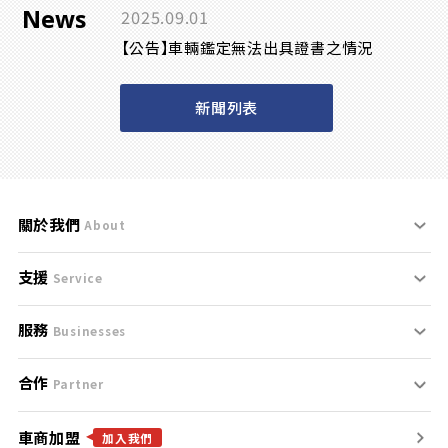
News
2025.09.01
【公告】車輛鑑定無法出具證書之情況
新聞列表
關於我們
About
支援
刊登規範
Service
服務
支援中心
服務條款
Businesses
合作
什麼是Goo鑑定？
聯絡我們
免責聲明
Partner
車商加盟
合作夥伴
找好車
隱私權政策
加入我們