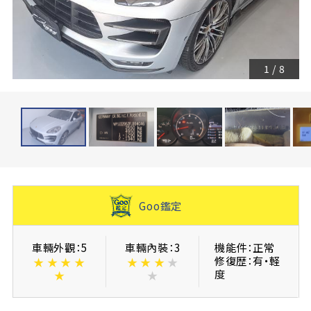
1
/
8
Goo鑑定
車輛外觀：5
車輛內裝：3
機能件：正常
修復歴：有・軽
★
★
★
★
★
★
★
★
度
★
★