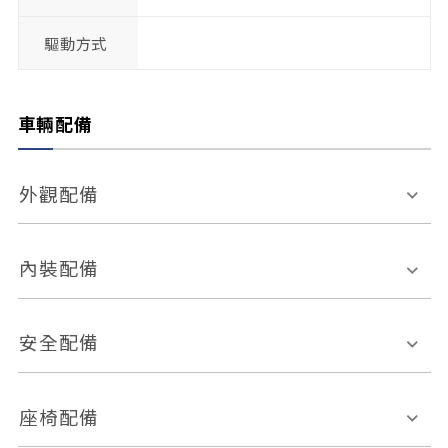
驅動方式
車輛配備
外觀配備
電動天窗
輪圈規格
內裝配備
感應式雨刷
後視鏡電動折疊
多功能方向盤
多功能資訊幕
安全配備
後視鏡方向指示燈
環景影像系統
Keyless免匙系統
前座正面氣囊
後座側面氣囊
座椅配備
恆溫空調
後座出風口