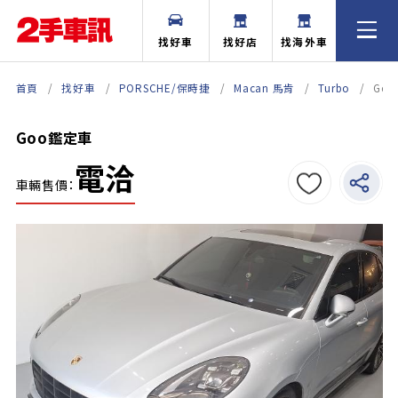
找好車
找好店
找海外車
首頁
找好車
PORSCHE/保時捷
Macan 馬肯
Turbo
Go
Goo鑑定車
電洽
車輛售價：