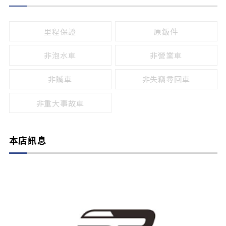
無
有
鹵素燈
HID
里程保證
原鈑件
LED
非泡水車
非營業車
非贓車
非失竊尋回車
非重大事故車
本店訊息