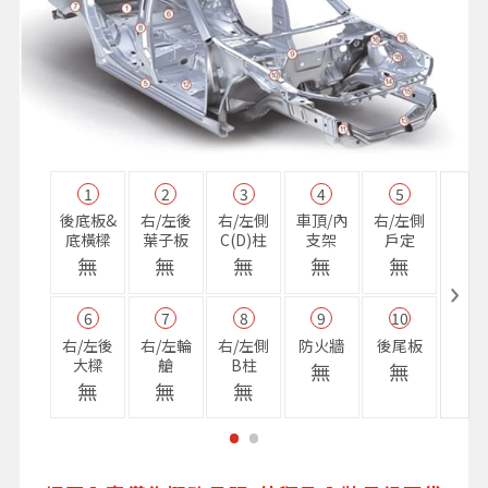
1
2
3
4
5
11
後底板&
右/左後
右/左側
車頂/內
右/左側
右前
底橫樑
葉子板
C(D)柱
支架
戶定
樑
無
無
無
無
無
無
6
7
8
9
10
16
右/左後
右/左輪
右/左側
防火牆
後尾板
避震
大樑
艙
B柱
座
無
無
無
無
無
無