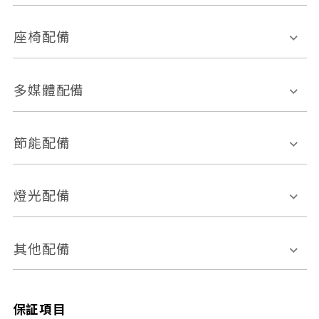
環景影像系統
Keyless免匙系統
前座正面氣囊
後座側面氣囊
座椅配備
恆溫空調
後座出風口
胎壓偵測
兒童安全椅固定裝置
座椅材質
多媒體配備
ABS防鎖死
上坡起步輔助
皮椅
絨布
車道偏離警示
定速系統
其它
外部音源接入
多媒體系統
節能配備
自動停車系統
盲點偵測系統
前座座椅調整
藍牙通訊
電腦導航
引擎啟閉系統
燈光配備
手動
電動
倒車雷達
倒車顯影系統
防盜系統
座椅記憶功能
感應頭燈
自適應遠近光
其他配備
無
有
日行燈
渦輪增壓
後座分離式傾倒
保証項目
頭燈光源