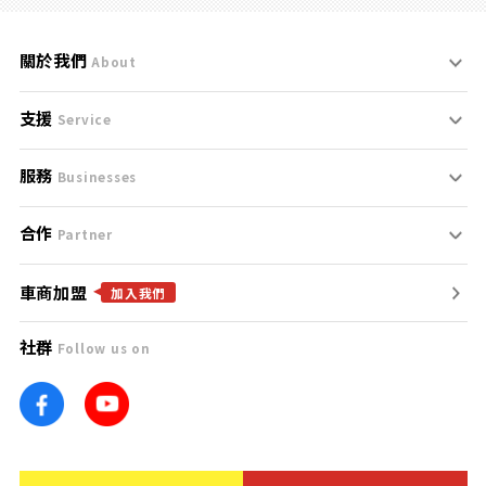
關於我們
About
支援
刊登規範
Service
服務
支援中心
服務條款
Businesses
合作
什麼是Goo鑑定？
聯絡我們
免責聲明
Partner
車商加盟
合作夥伴
找好車
隱私權政策
加入我們
社群
Follow us on
廣告合作
找好店
團隊
找海外車
車訊網
消費者評價
台灣優良中古車商大獎