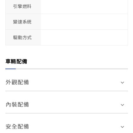
引擎燃料
變速系統
驅動方式
車輛配備
外觀配備
電動天窗
輪圈規格
內裝配備
感應式雨刷
後視鏡電動折疊
多功能方向盤
多功能資訊幕
安全配備
後視鏡方向指示燈