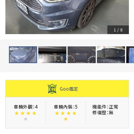
1
/
8
Goo鑑定
車輛外觀：4
車輛內裝：5
機能件：正常
修復歴：無
★
★
★
★
★
★
★
★
★
★