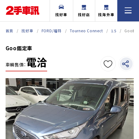
找好車
找好店
找海外車
首頁
找好車
FORD/福特
Tourneo Connect
1.5
Goo鑑
Goo鑑定車
電洽
車輛售價：