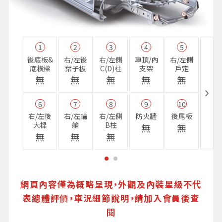
1
2
3
4
5
11
後底板&
右/左後
右/左側
車頂/內
右/左側
右前
底橫樑
葉子板
C(D)柱
支架
戶定
樑
無
無
無
無
無
無
6
7
8
9
10
16
右/左後
右/左輪
右/左側
防火牆
後尾板
避震
大樑
艙
B柱
座
無
無
無
無
無
無
網頁內容僅為概略呈現，外觀及內裝星級不代
表總體評價，車況細節說明，請加入會員後查
閱