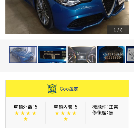
1
/
8
Goo鑑定
車輛外觀：5
車輛內裝：5
機能件：正常
修復歴：無
★
★
★
★
★
★
★
★
★
★