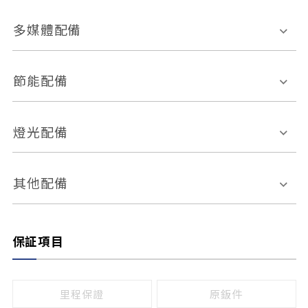
胎壓偵測
兒童安全椅固定裝置
座椅材質
多媒體配備
ABS防鎖死
上坡起步輔助
皮椅
絨布
車道偏離警示
定速系統
其它
外部音源接入
多媒體系統
節能配備
自動停車系統
盲點偵測系統
前座座椅調整
藍牙通訊
電腦導航
引擎啟閉系統
燈光配備
手動
電動
倒車雷達
倒車顯影系統
防盜系統
座椅記憶功能
感應頭燈
自適應遠近光
其他配備
無
有
日行燈
渦輪增壓
後座分離式傾倒
保証項目
頭燈光源
無
有
鹵素燈
HID
里程保證
原鈑件
LED