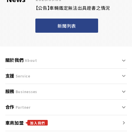
【公告】車輛鑑定無法出具證書之情況
新聞列表
關於我們
About
支援
刊登規範
Service
服務
支援中心
服務條款
Businesses
合作
什麼是Goo鑑定？
聯絡我們
免責聲明
Partner
車商加盟
合作夥伴
找好車
隱私權政策
加入我們