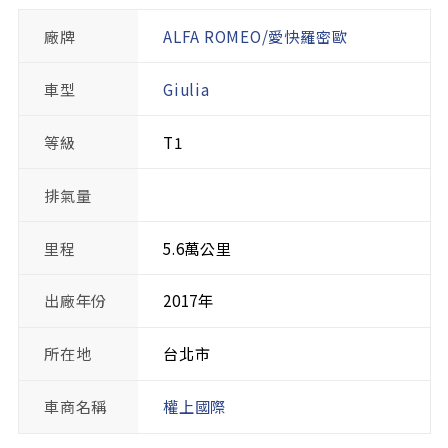
廠牌
ALFA ROMEO/愛快羅密歐
車型
Giulia
等級
T1
排氣量
里程
5.6萬公里
出廠年份
2017年
所在地
台北市
車商名稱
權上國際