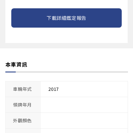
下載詳細鑑定報告
本車資訊
車輛年式
2017
領牌年月
外觀顏色