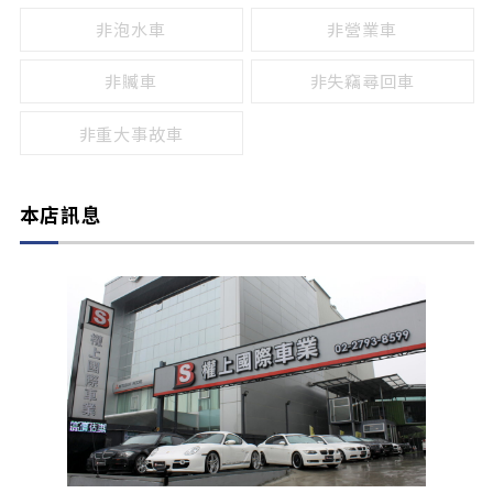
非泡水車
非營業車
非贓車
非失竊尋回車
非重大事故車
本店訊息