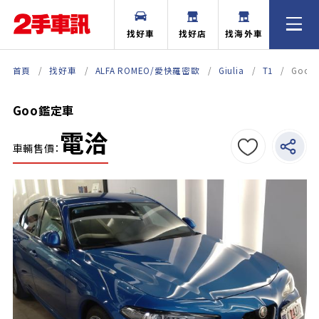
找好車
找好店
找海外車
首頁
找好車
ALFA ROMEO/愛快羅密歐
Giulia
T1
Goo
Goo鑑定車
電洽
車輛售價：