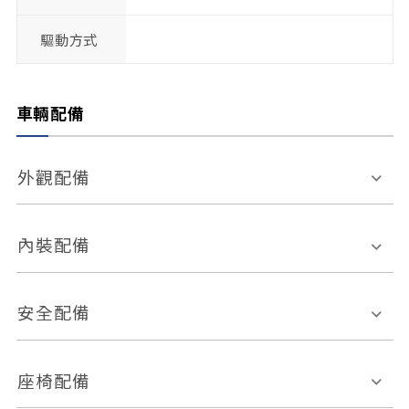
驅動方式
車輛配備
外觀配備
電動天窗
輪圈規格
內裝配備
感應式雨刷
後視鏡電動折疊
多功能方向盤
多功能資訊幕
安全配備
後視鏡方向指示燈
環景影像系統
Keyless免匙系統
前座正面氣囊
後座側面氣囊
座椅配備
恆溫空調
後座出風口