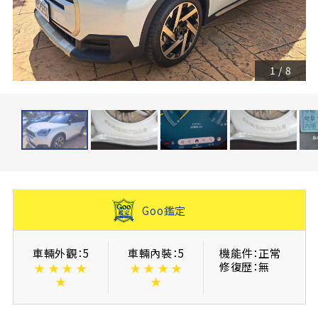
1
/
8
Goo鑑定
車輛外觀：5
車輛內裝：5
機能件：正常
修復歴：無
★
★
★
★
★
★
★
★
★
★