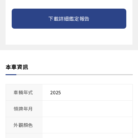
下載詳細鑑定報告
本車資訊
車輛年式
2025
領牌年月
外觀顏色