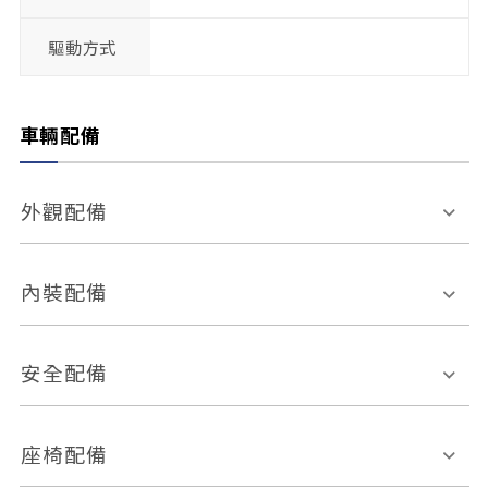
驅動方式
車輛配備
外觀配備
電動天窗
輪圈規格
內裝配備
感應式雨刷
後視鏡電動折疊
多功能方向盤
多功能資訊幕
安全配備
後視鏡方向指示燈
環景影像系統
Keyless免匙系統
前座正面氣囊
後座側面氣囊
座椅配備
恆溫空調
後座出風口