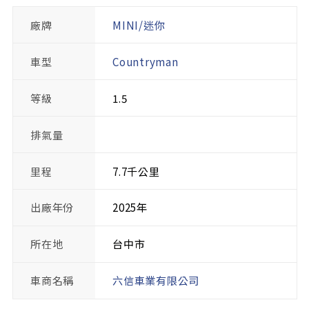
廠牌
MINI/迷你
車型
Countryman
等級
1.5
排氣量
里程
7.7千公里
出廠年份
2025年
所在地
台中市
車商名稱
六信車業有限公司