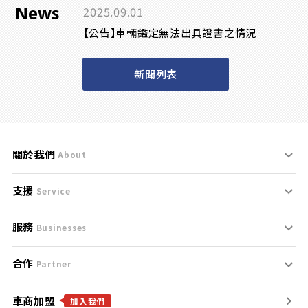
News
2025.09.01
【公告】車輛鑑定無法出具證書之情況
新聞列表
關於我們
About
支援
刊登規範
Service
服務
支援中心
服務條款
Businesses
合作
什麼是Goo鑑定？
聯絡我們
免責聲明
Partner
車商加盟
合作夥伴
找好車
隱私權政策
加入我們