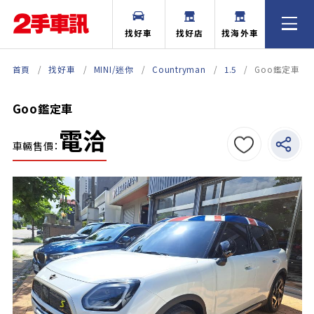
找好車
找好店
找海外車
首頁
找好車
MINI/迷你
Countryman
1.5
Goo鑑定車
Goo鑑定車
電洽
車輛售價：