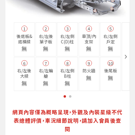
1
2
3
4
5
11
後底板&
右/左後
右/左側
車頂/內
右/左側
右前
底橫樑
葉子板
C(D)柱
支架
戶定
樑
無
無
無
無
無
無
6
7
8
9
10
16
右/左後
右/左輪
右/左側
防火牆
後尾板
避震
大樑
艙
B柱
座
無
無
無
無
無
無
網頁內容僅為概略呈現，外觀及內裝星級不代
表總體評價，車況細節說明，請加入會員後查
閱