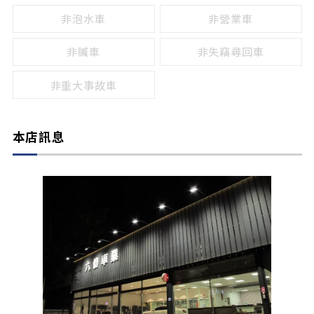
非泡水車
非營業車
非贓車
非失竊尋回車
非重大事故車
本店訊息