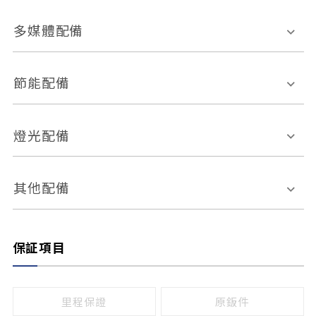
胎壓偵測
兒童安全椅固定裝置
座椅材質
多媒體配備
ABS防鎖死
上坡起步輔助
皮椅
絨布
車道偏離警示
定速系統
其它
外部音源接入
多媒體系統
節能配備
自動停車系統
盲點偵測系統
前座座椅調整
藍牙通訊
電腦導航
引擎啟閉系統
燈光配備
手動
電動
倒車雷達
倒車顯影系統
防盜系統
座椅記憶功能
感應頭燈
自適應遠近光
其他配備
無
有
日行燈
渦輪增壓
後座分離式傾倒
保証項目
頭燈光源
無
有
鹵素燈
HID
里程保證
原鈑件
LED