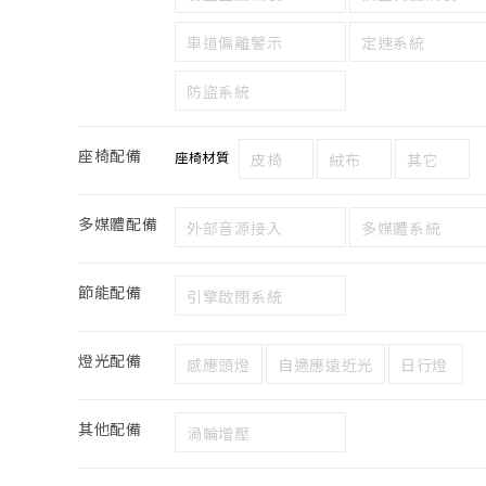
車道偏離警示
定速系統
防盜系統
座椅配備
座椅材質
皮椅
絨布
其它
多媒體配備
外部音源接入
多媒體系統
節能配備
引擎啟閉系統
燈光配備
感應頭燈
自適應遠近光
日行燈
其他配備
渦輪增壓