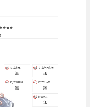
★★★★
度
右/左劍尾
右/左前內龜板
19
18
無
無
右/左側側樑
右/左側A柱
20
17
無
無
避震器座
16
無