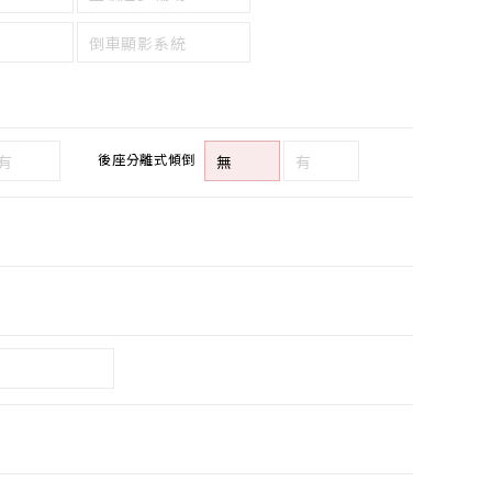
倒車顯影系統
後座分離式傾倒
有
無
有