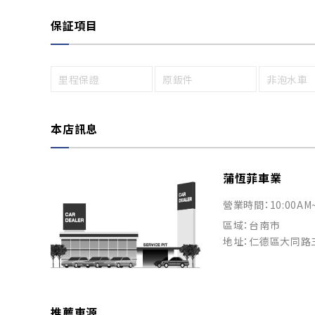
保証項目
里程保證
原鈑件
非泡水車
本店訊息
蒲恆菲車業
營業時間：10:00AM
區域：台南市
地址：仁德區大同路
推薦車源