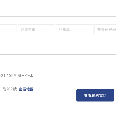
非營業車
非贓車
非失竊尋
~21:00PM 周日公休
三段202號
查看地圖
查看聯絡電話