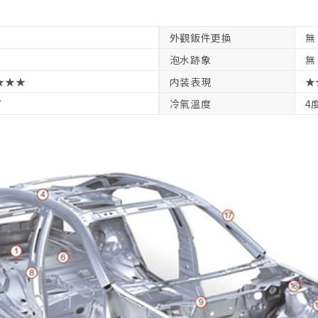
外觀鈑件更換
無
泡水跡象
無
★★★
内装表現
★
V
冷氣溫度
4