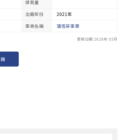
排氣量
出廠年份
2021年
車商名稱
蒲恆菲車業
更新日期:2026年 05月
保固