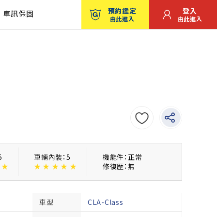
預約鑑定
登入
車訊保固
由此進入
由此進入
5
車輛內裝：5
機能件：正常
★
★
★
★
★
★
修復歴：無
車型
CLA-Class