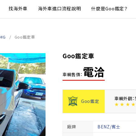
找海外車
海外車進口流程說明
什麼是Goo鑑定？
AMG
Goo鑑定車
Goo鑑定車
電洽
車輛售價：
車輛外觀：
Goo鑑定
★
★
★
★
廠牌
BENZ/賓士