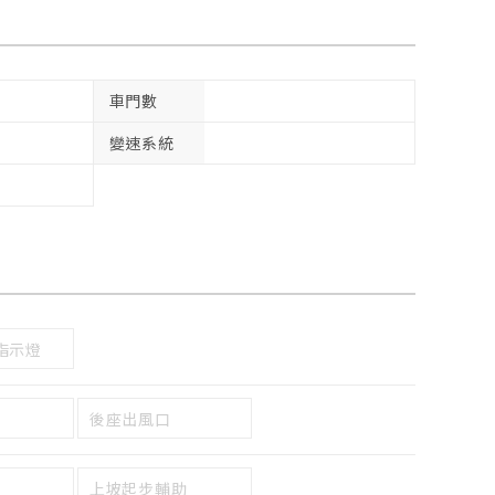
車門數
變速系統
指示燈
後座出風口
上坡起步輔助