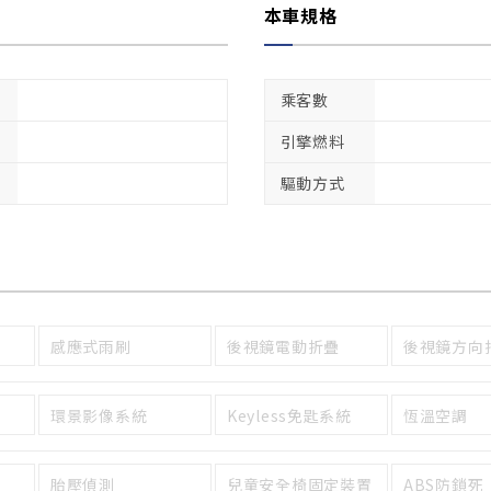
本車規格
乘客數
引擎燃料
驅動方式
感應式雨刷
後視鏡電動折疊
後視鏡方向
環景影像系統
Keyless免匙系統
恆溫空調
胎壓偵測
兒童安全椅固定裝置
ABS防鎖死