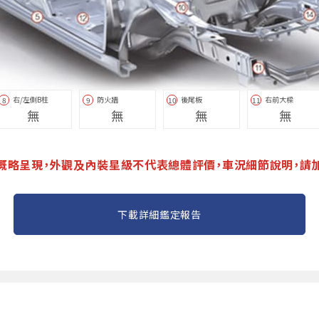
右/左側B柱
防火牆
後尾板
右前大樑
8
9
10
11
無
無
無
無
概略呈現，外觀及內裝星級不代表總體評價，車況細節說明，請
下載詳細鑑定報告