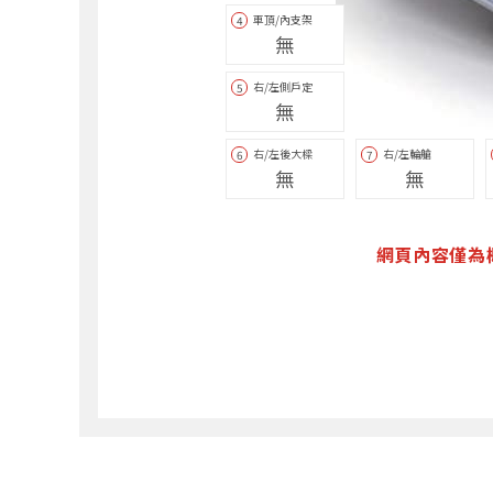
車頂/內支架
4
無
右/左側戶定
5
無
右/左後大樑
右/左輪艙
6
7
無
無
網頁內容僅為