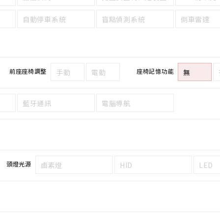
自動停車系統
盲點偵測系統
倒車雷達
前座座椅調整
座椅記憶功能
手動
電動
無
藍牙通訊
電腦導航
頭燈光源
鹵素燈
HID
LED