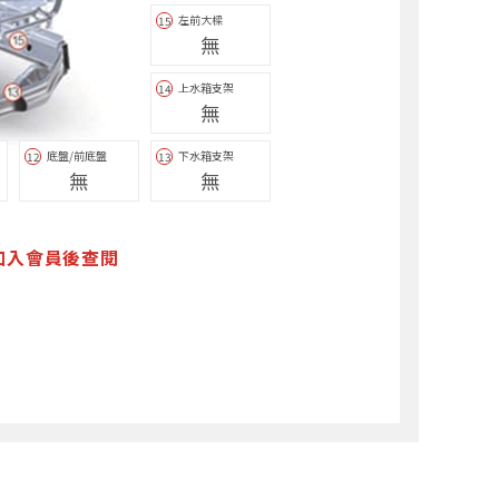
左前大樑
15
無
上水箱支架
14
無
底盤/前底盤
下水箱支架
12
13
無
無
加入會員後查閱