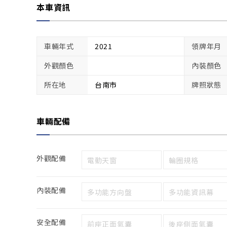
本車資訊
車輛年式
2021
領牌年月
外觀顏色
內裝顏色
所在地
台南市
牌照狀態
車輛配備
外觀配備
電動天窗
輪圈規格
內裝配備
多功能方向盤
多功能資訊幕
安全配備
前座正面氣囊
後座側面氣囊