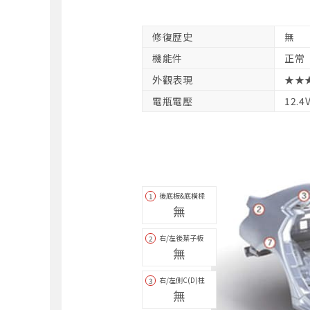
修復歴史
無
機能件
正常
外觀表現
★★
電瓶電壓
12.4
後底板&底橫樑
1
無
右/左後葉子板
2
無
右/左側C(D)柱
3
無