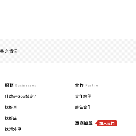
證書之情況
服務
合作
Businesses
Partner
什麼是Goo鑑定？
合作夥伴
找好車
廣告合作
找好店
車商加盟
加入我們
找海外車