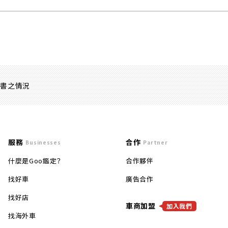
證書之情況
服務
合作
Businesses
Partner
什麼是Goo鑑定？
合作夥伴
找好車
廣告合作
找好店
車商加盟
加入我們
找海外車