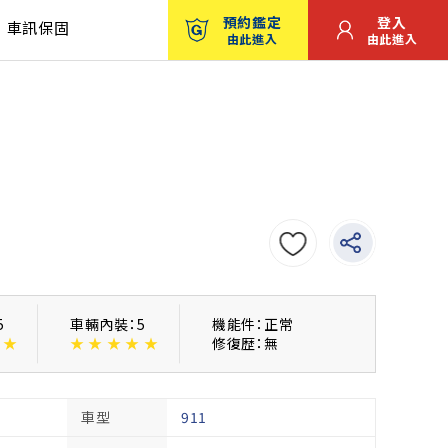
預約鑑定
登入
車訊保固
由此進入
由此進入
5
車輛內裝：5
機能件：正常
★
★
★
★
★
★
修復歴：無
車型
911