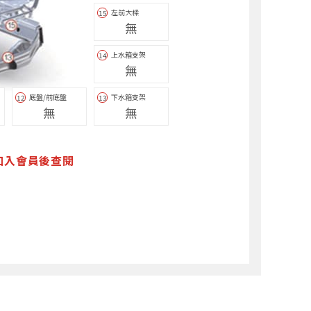
左前大樑
15
無
上水箱支架
14
無
底盤/前底盤
下水箱支架
12
13
無
無
加入會員後查閱