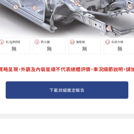
右/左側B柱
防火牆
後尾板
右前大樑
8
9
10
11
無
無
無
無
概略呈現，外觀及內裝星級不代表總體評價，車況細節說明，請
下載詳細鑑定報告