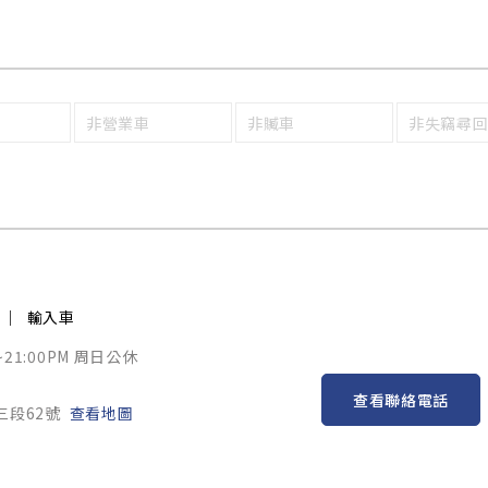
非營業車
非贓車
非失竊尋
輸入車
~21:00PM 周日公休
查看聯絡電話
三段62號
查看地圖