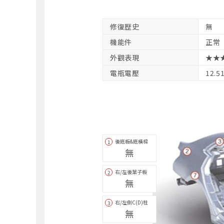
修復歴史
無
機能件
正常
外觀表現
★★
電瓶電壓
12.5
後底板&底橫樑
1
無
右/左後葉子板
2
無
右/左側C(D)柱
3
無