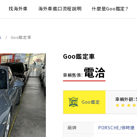
找海外車
海外車進口流程說明
什麼是Goo鑑定？
S
Goo鑑定車
Goo鑑定車
電洽
車輛售價：
車輛外觀：
Goo鑑定
★
★
★
★
廠牌
PORSCHE/保時捷