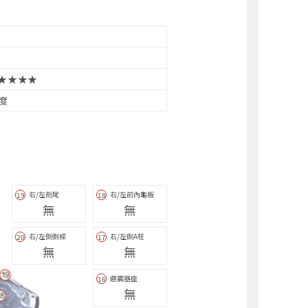
★★★★
2度
右/左劍尾
右/左前內龜板
19
18
無
無
右/左側側樑
右/左側A柱
20
17
無
無
避震器座
16
無