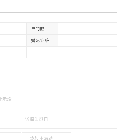
車門數
變速系統
指示燈
後座出風口
上坡起步輔助