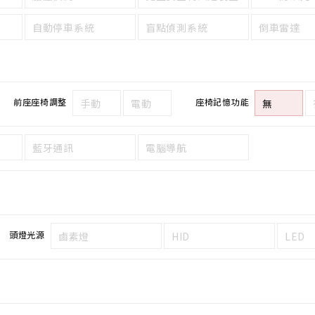
自動停車系統
盲點偵測系統
倒車雷達
前座座椅調整
座椅記憶功能
手動
電動
無
藍牙通訊
電腦導航
頭燈光源
鹵素燈
HID
LED