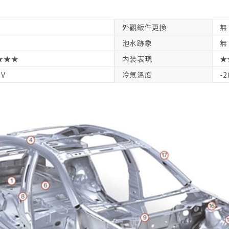
外觀鈑件更換
無
泡水跡象
無
★★★
内装表現
★
1V
冷氣溫度
-