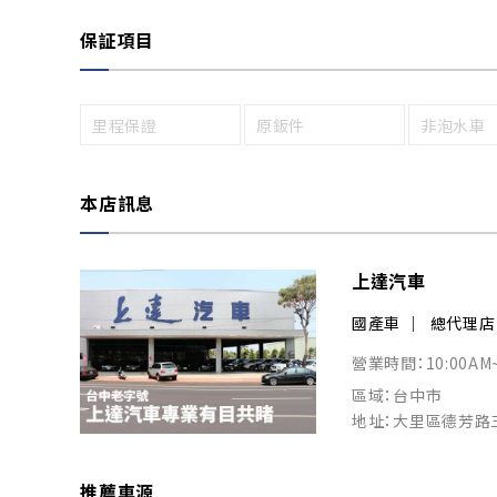
保証項目
里程保證
原鈑件
非泡水車
本店訊息
上達汽車
國產車
總代理店
營業時間：10:00AM
區域：台中市
地址：大里區德芳路
推薦車源