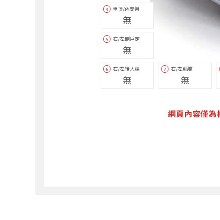
車頂/內支架
4
無
右/左側戶定
5
無
右/左後大樑
右/左輪艙
6
7
無
無
網頁內容僅為