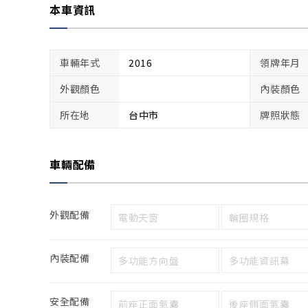
本車資訊
車輛年式
2016
領牌年月
外觀顏色
內裝顏色
所在地
台中市
牌照狀態
車輛配備
外觀配備
電動天窗
輪圈規格
內裝配備
多功能方向盤
多功能資訊幕
安全配備
前座正面氣囊
後座側面氣囊