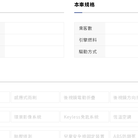
本車規格
乘客數
引擎燃料
驅動方式
感應式雨刷
後視鏡電動折疊
後視鏡方向
環景影像系統
Keyless免匙系統
恆溫空調
胎壓偵測
兒童安全椅固定裝置
ABS防鎖死