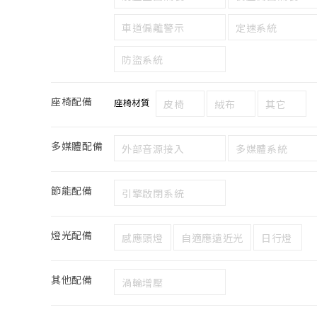
車道偏離警示
定速系統
防盜系統
座椅配備
座椅材質
皮椅
絨布
其它
多媒體配備
外部音源接入
多媒體系統
節能配備
引擎啟閉系統
燈光配備
感應頭燈
自適應遠近光
日行燈
其他配備
渦輪增壓