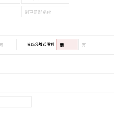
倒車顯影系統
後座分離式傾倒
有
無
有