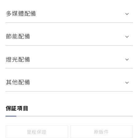
胎壓偵測
兒童安全椅固定裝置
座椅材質
多媒體配備
ABS防鎖死
上坡起步輔助
皮椅
絨布
車道偏離警示
定速系統
其它
外部音源接入
多媒體系統
節能配備
自動停車系統
盲點偵測系統
前座座椅調整
藍牙通訊
電腦導航
引擎啟閉系統
燈光配備
手動
電動
倒車雷達
倒車顯影系統
防盜系統
座椅記憶功能
感應頭燈
自適應遠近光
其他配備
無
有
日行燈
渦輪增壓
後座分離式傾倒
保証項目
頭燈光源
無
有
鹵素燈
HID
里程保證
原鈑件
LED