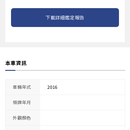
下載詳細鑑定報告
本車資訊
車輛年式
2016
領牌年月
外觀顏色