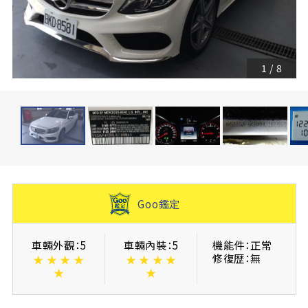
1
/
8
Goo鑑定
車輛外觀：5
車輛內裝：5
機能件：正常
修復歴：無
★
★
★
★
★
★
★
★
★
★