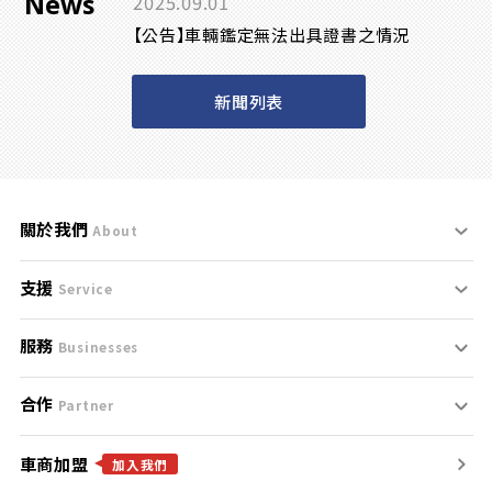
News
2025.09.01
【公告】車輛鑑定無法出具證書之情況
新聞列表
關於我們
About
支援
刊登規範
Service
服務
支援中心
服務條款
Businesses
合作
什麼是Goo鑑定？
聯絡我們
免責聲明
Partner
車商加盟
合作夥伴
找好車
隱私權政策
加入我們