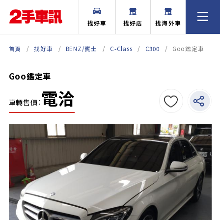
找好車
找好店
找海外車
首頁
找好車
BENZ/賓士
C-Class
C300
Goo鑑定車
Goo鑑定車
電洽
車輛售價：