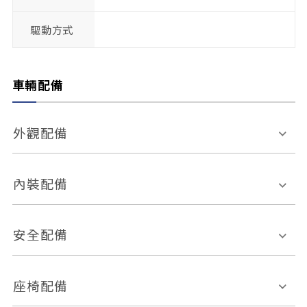
驅動方式
車輛配備
外觀配備
電動天窗
輪圈規格
內裝配備
感應式雨刷
後視鏡電動折疊
多功能方向盤
多功能資訊幕
安全配備
後視鏡方向指示燈
環景影像系統
Keyless免匙系統
前座正面氣囊
後座側面氣囊
座椅配備
恆溫空調
後座出風口