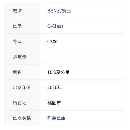
廠牌
BENZ/賓士
車型
C-Class
等級
C300
排氣量
里程
10.8萬公里
出廠年份
2016年
所在地
桃園市
車商名稱
阿慈車庫