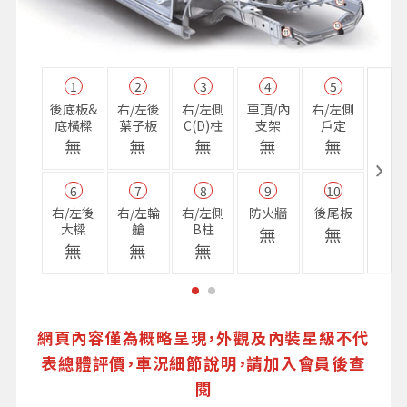
1
2
3
4
5
11
後底板&
右/左後
右/左側
車頂/內
右/左側
右前
底橫樑
葉子板
C(D)柱
支架
戶定
樑
無
無
無
無
無
無
6
7
8
9
10
16
右/左後
右/左輪
右/左側
防火牆
後尾板
避震
大樑
艙
B柱
座
無
無
無
無
無
無
網頁內容僅為概略呈現，外觀及內裝星級不代
表總體評價，車況細節說明，請加入會員後查
閱