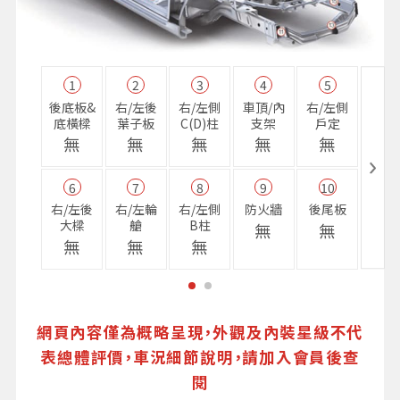
1
2
3
4
5
11
後底板&
右/左後
右/左側
車頂/內
右/左側
右前
底橫樑
葉子板
C(D)柱
支架
戶定
樑
無
無
無
無
無
無
6
7
8
9
10
16
右/左後
右/左輪
右/左側
防火牆
後尾板
避震
大樑
艙
B柱
座
無
無
無
無
無
無
網頁內容僅為概略呈現，外觀及內裝星級不代
表總體評價，車況細節說明，請加入會員後查
閱