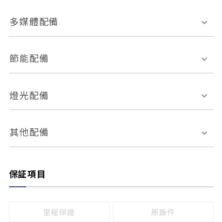
胎壓偵測
兒童安全椅固定裝置
座椅材質
多媒體配備
ABS防鎖死
上坡起步輔助
皮椅
絨布
車道偏離警示
定速系統
其它
外部音源接入
多媒體系統
節能配備
自動停車系統
盲點偵測系統
前座座椅調整
藍牙通訊
電腦導航
引擎啟閉系統
燈光配備
手動
電動
倒車雷達
倒車顯影系統
防盜系統
座椅記憶功能
感應頭燈
自適應遠近光
其他配備
無
有
日行燈
渦輪增壓
後座分離式傾倒
保証項目
頭燈光源
無
有
鹵素燈
HID
里程保證
原鈑件
LED