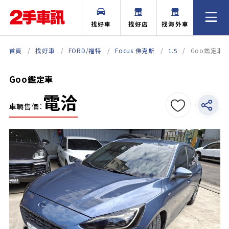
找好車
找好店
找海外車
首頁
找好車
FORD/福特
Focus 佛克斯
1.5
Goo鑑定車
Goo鑑定車
電洽
車輛售價：