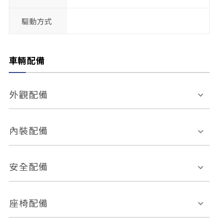
驅動方式
車輛配備
外觀配備
電動天窗
輪圈規格
內裝配備
感應式雨刷
後視鏡電動折疊
多功能方向盤
多功能資訊幕
安全配備
後視鏡方向指示燈
環景影像系統
Keyless免匙系統
前座正面氣囊
後座側面氣囊
座椅配備
恆溫空調
後座出風口