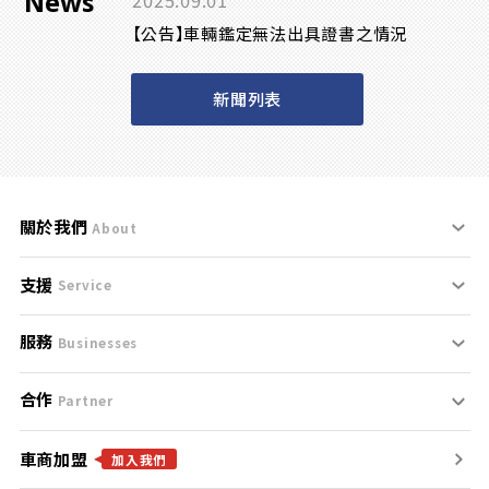
News
2025.09.01
【公告】車輛鑑定無法出具證書之情況
新聞列表
關於我們
About
支援
刊登規範
Service
服務
支援中心
服務條款
Businesses
合作
什麼是Goo鑑定？
聯絡我們
免責聲明
Partner
車商加盟
合作夥伴
找好車
隱私權政策
加入我們