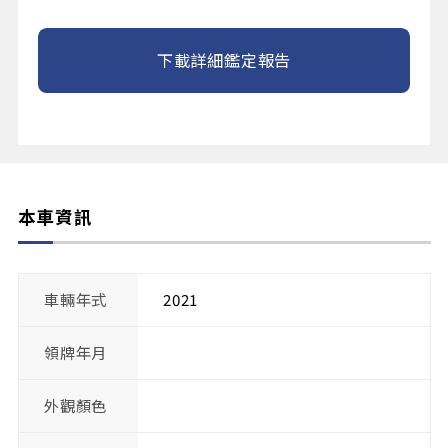
下載詳細鑑定報告
本車資訊
車輛年式
2021
領牌年月
外觀顏色