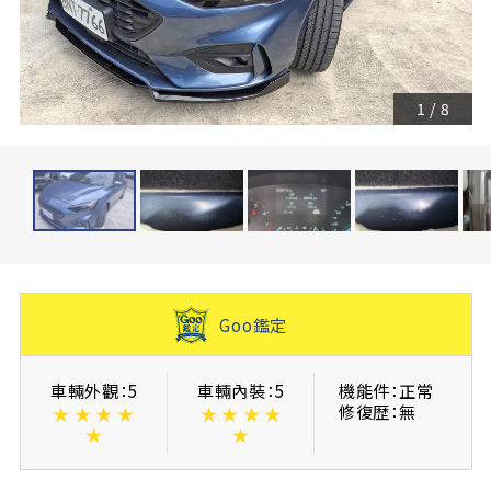
1
/
8
Goo鑑定
車輛外觀：5
車輛內裝：5
機能件：正常
修復歴：無
★
★
★
★
★
★
★
★
★
★