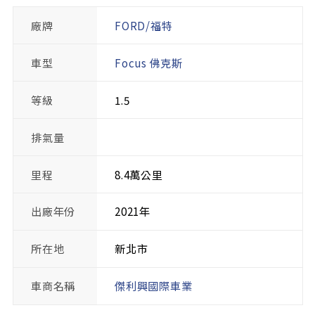
廠牌
FORD/福特
車型
Focus 佛克斯
等級
1.5
排氣量
里程
8.4萬公里
出廠年份
2021年
所在地
新北市
車商名稱
傑利興國際車業