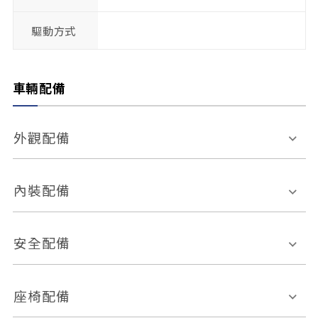
驅動方式
車輛配備
外觀配備
電動天窗
輪圈規格
內裝配備
感應式雨刷
後視鏡電動折疊
多功能方向盤
多功能資訊幕
安全配備
後視鏡方向指示燈
環景影像系統
Keyless免匙系統
前座正面氣囊
後座側面氣囊
座椅配備
恆溫空調
後座出風口