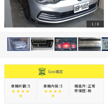
1
/
8
Goo鑑定
車輛外觀：5
車輛內裝：5
機能件：正常
修復歴：無
★
★
★
★
★
★
★
★
★
★