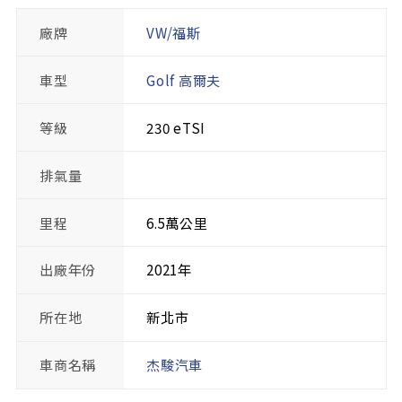
廠牌
VW/福斯
車型
Golf 高爾夫
等級
230 eTSI
排氣量
里程
6.5萬公里
出廠年份
2021年
所在地
新北市
車商名稱
杰駿汽車