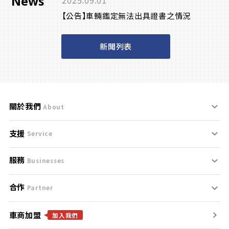
News
2025.09.01
【公告】車輛鑑定無法出具證書之情況
新聞列表
關於我們
About
支援
刊登規範
Service
服務
支援中心
服務條款
Businesses
合作
什麼是Goo鑑定？
聯絡我們
免責聲明
Partner
車商加盟
合作夥伴
找好車
隱私權政策
加入我們