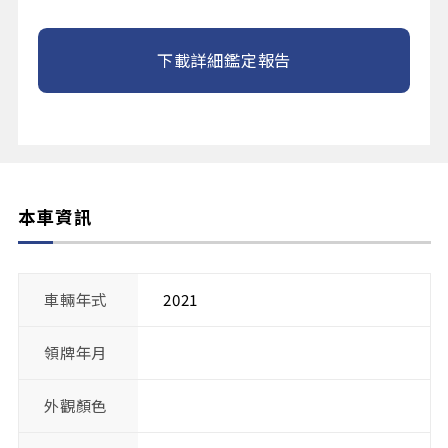
下載詳細鑑定報告
本車資訊
車輛年式
2021
領牌年月
外觀顏色