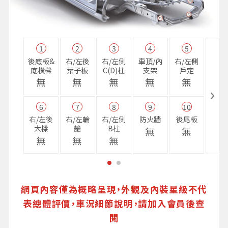
1
2
3
4
5
11
後底板&
右/左後
右/左側
車頂/內
右/左側
右前
底橫樑
葉子板
C(D)柱
支架
戶定
樑
無
無
無
無
無
無
6
7
8
9
10
16
右/左後
右/左輪
右/左側
防火牆
後尾板
避震
大樑
艙
B柱
座
無
無
無
無
無
無
網頁內容僅為概略呈現，外觀及內裝星級不代
表總體評價，車況細節說明，請加入會員後查
閱