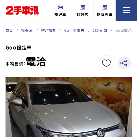
找好車
找好店
找海外車
首頁
找好車
VW/福斯
Golf 高爾夫
230 eTSI
Goo鑑定車
Goo鑑定車
電洽
車輛售價：