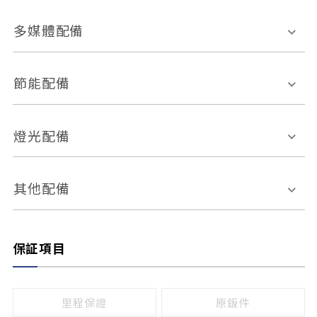
胎壓偵測
兒童安全椅固定裝置
座椅材質
多媒體配備
ABS防鎖死
上坡起步輔助
皮椅
絨布
車道偏離警示
定速系統
其它
外部音源接入
多媒體系統
節能配備
自動停車系統
盲點偵測系統
前座座椅調整
藍牙通訊
電腦導航
引擎啟閉系統
燈光配備
手動
電動
倒車雷達
倒車顯影系統
防盜系統
座椅記憶功能
感應頭燈
自適應遠近光
其他配備
無
有
日行燈
渦輪增壓
後座分離式傾倒
保証項目
頭燈光源
無
有
鹵素燈
HID
里程保證
原鈑件
LED