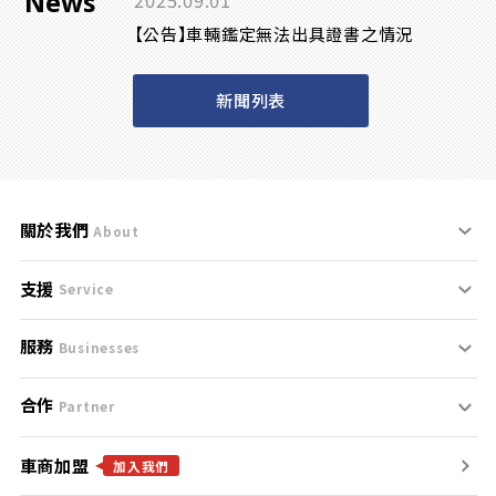
News
2025.09.01
【公告】車輛鑑定無法出具證書之情況
新聞列表
關於我們
About
支援
刊登規範
Service
服務
支援中心
服務條款
Businesses
合作
什麼是Goo鑑定？
聯絡我們
免責聲明
Partner
車商加盟
合作夥伴
找好車
隱私權政策
加入我們