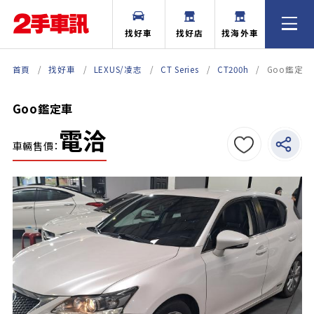
找好車
找好店
找海外車
首頁
找好車
LEXUS/凌志
CT Series
CT200h
Goo鑑定車
Goo鑑定車
電洽
車輛售價：