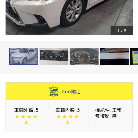
1
/
8
Goo鑑定
車輛外觀：5
車輛內裝：5
機能件：正常
修復歴：無
★
★
★
★
★
★
★
★
★
★