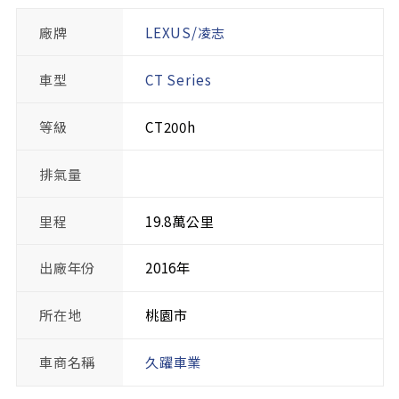
廠牌
LEXUS/凌志
車型
CT Series
等級
CT200h
排氣量
里程
19.8萬公里
出廠年份
2016年
所在地
桃園市
車商名稱
久躍車業