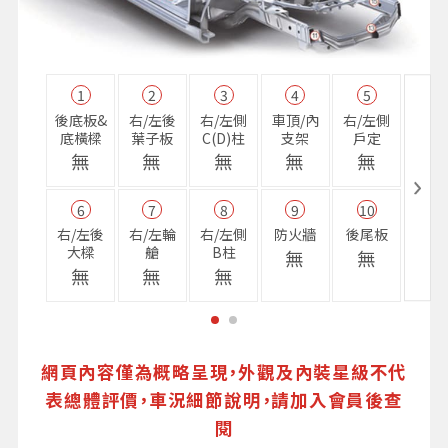
1
2
3
4
5
11
後底板&
右/左後
右/左側
車頂/內
右/左側
右前
底橫樑
葉子板
C(D)柱
支架
戶定
樑
無
無
無
無
無
無
6
7
8
9
10
16
右/左後
右/左輪
右/左側
防火牆
後尾板
避震
大樑
艙
B柱
座
無
無
無
無
無
無
網頁內容僅為概略呈現，外觀及內裝星級不代
表總體評價，車況細節說明，請加入會員後查
閱