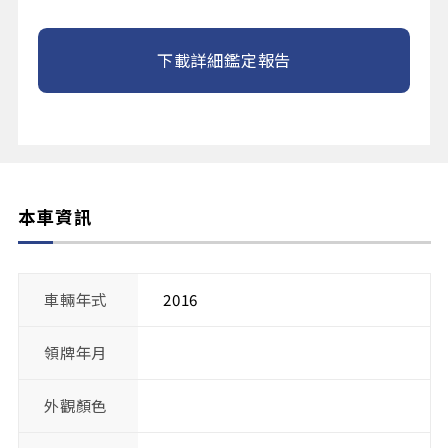
下載詳細鑑定報告
本車資訊
車輛年式
2016
領牌年月
外觀顏色