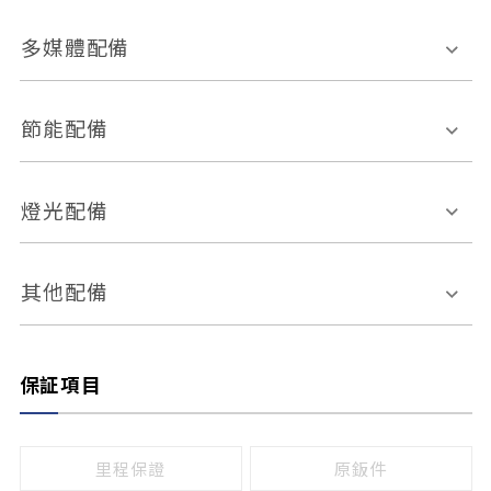
胎壓偵測
兒童安全椅固定裝置
座椅材質
多媒體配備
ABS防鎖死
上坡起步輔助
皮椅
絨布
車道偏離警示
定速系統
其它
外部音源接入
多媒體系統
節能配備
自動停車系統
盲點偵測系統
前座座椅調整
藍牙通訊
電腦導航
引擎啟閉系統
燈光配備
手動
電動
倒車雷達
倒車顯影系統
防盜系統
座椅記憶功能
感應頭燈
自適應遠近光
其他配備
無
有
日行燈
渦輪增壓
後座分離式傾倒
保証項目
頭燈光源
無
有
鹵素燈
HID
里程保證
原鈑件
LED