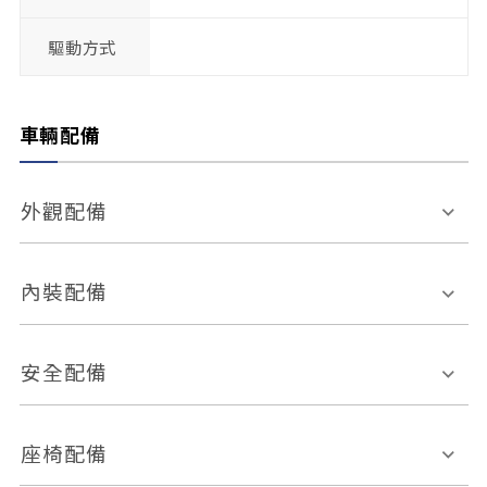
驅動方式
車輛配備
外觀配備
電動天窗
輪圈規格
內裝配備
感應式雨刷
後視鏡電動折疊
多功能方向盤
多功能資訊幕
安全配備
後視鏡方向指示燈
環景影像系統
Keyless免匙系統
前座正面氣囊
後座側面氣囊
座椅配備
恆溫空調
後座出風口