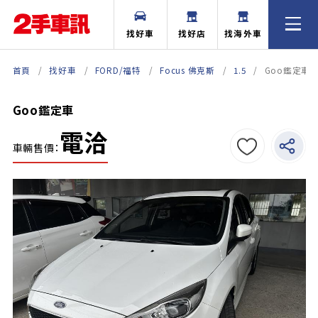
找好車
找好店
找海外車
首頁
找好車
FORD/福特
Focus 佛克斯
1.5
Goo鑑定車
Goo鑑定車
電洽
車輛售價：