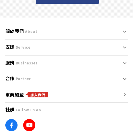
關於我們
About
支援
刊登規範
Service
服務
支援中心
服務條款
Businesses
合作
什麼是Goo鑑定？
聯絡我們
免責聲明
Partner
車商加盟
合作夥伴
找好車
隱私權政策
加入我們
社群
Follow us on
廣告合作
找好店
團隊
找海外車
車訊網