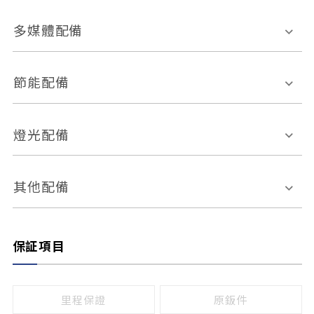
胎壓偵測
兒童安全椅固定裝置
座椅材質
多媒體配備
ABS防鎖死
上坡起步輔助
皮椅
絨布
車道偏離警示
定速系統
其它
外部音源接入
多媒體系統
節能配備
自動停車系統
盲點偵測系統
前座座椅調整
藍牙通訊
電腦導航
引擎啟閉系統
燈光配備
手動
電動
倒車雷達
倒車顯影系統
防盜系統
座椅記憶功能
感應頭燈
自適應遠近光
其他配備
無
有
日行燈
渦輪增壓
後座分離式傾倒
保証項目
頭燈光源
無
有
鹵素燈
HID
里程保證
原鈑件
LED