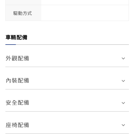
驅動方式
車輛配備
外觀配備
電動天窗
輪圈規格
內裝配備
感應式雨刷
後視鏡電動折疊
多功能方向盤
多功能資訊幕
安全配備
後視鏡方向指示燈
環景影像系統
Keyless免匙系統
前座正面氣囊
後座側面氣囊
座椅配備
恆溫空調
後座出風口