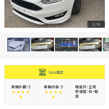
1
/
8
Goo鑑定
車輛外觀：5
車輛內裝：5
機能件：正常
修復歴：有・軽
★
★
★
★
★
★
★
★
度
★
★