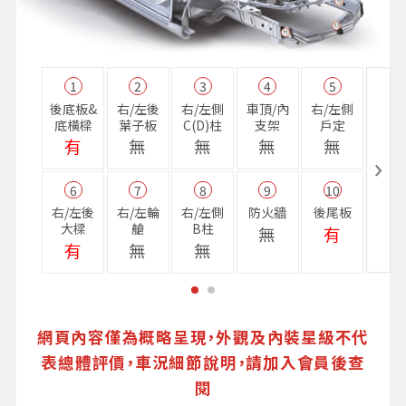
1
2
3
4
5
11
後底板&
右/左後
右/左側
車頂/內
右/左側
右前
底橫樑
葉子板
C(D)柱
支架
戶定
樑
有
無
無
無
無
無
6
7
8
9
10
16
右/左後
右/左輪
右/左側
防火牆
後尾板
避震
大樑
艙
B柱
座
無
有
有
無
無
無
網頁內容僅為概略呈現，外觀及內裝星級不代
表總體評價，車況細節說明，請加入會員後查
閱