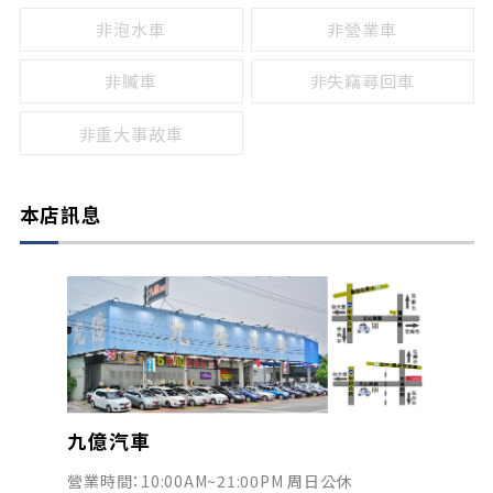
非泡水車
非營業車
非贓車
非失竊尋回車
非重大事故車
本店訊息
九億汽車
營業時間：10:00AM~21:00PM 周日公休