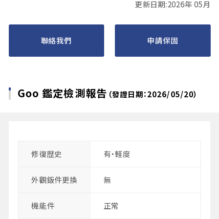
更新日期:2026年 05月
聯絡我們
申請保固
Goo 鑑定檢測報告
（發證日期：2026/05/20）
修復歴史
有・軽度
外觀鈑件更換
無
機能件
正常