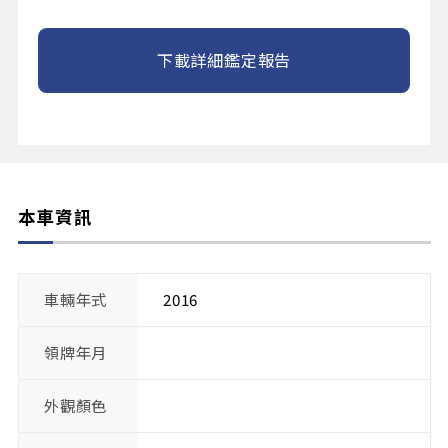
下載詳細鑑定報告
本車資訊
車輛年式
2016
領牌年月
外觀顏色