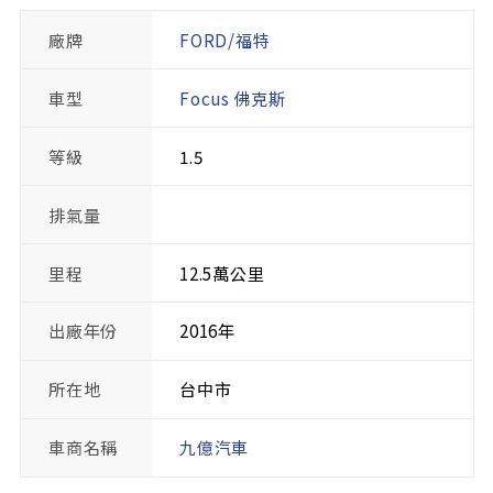
廠牌
FORD/福特
車型
Focus 佛克斯
等級
1.5
排氣量
里程
12.5萬公里
出廠年份
2016年
所在地
台中市
車商名稱
九億汽車