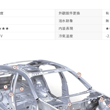
軽度
外觀鈑件更換
有
泡水跡象
無
★★★
内装表現
★
7V
冷氣溫度
-2