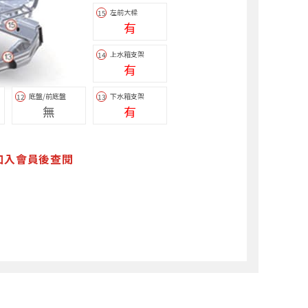
左前大樑
15
有
上水箱支架
14
有
底盤/前底盤
下水箱支架
12
13
無
有
加入會員後查閱