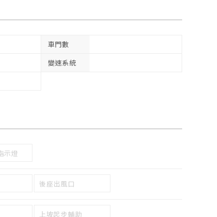
車門數
變速系統
指示燈
後座出風口
上坡起步輔助