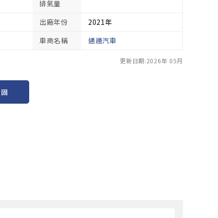
排氣量
出廠年份
2021年
車商名稱
通運汽車
更新日期:2026年 05月
保固