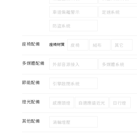
車道偏離警示
定速系統
防盜系統
座椅配備
座椅材質
皮椅
絨布
其它
多媒體配備
外部音源接入
多媒體系統
節能配備
引擎啟閉系統
燈光配備
感應頭燈
自適應遠近光
日行燈
其他配備
渦輪增壓