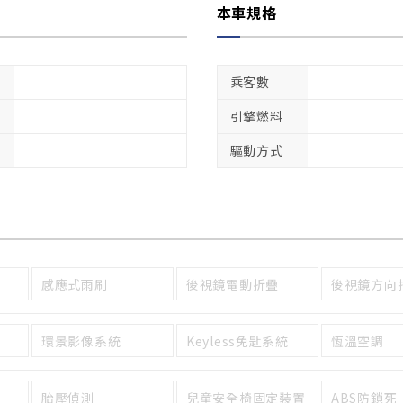
本車規格
乘客數
引擎燃料
驅動方式
感應式雨刷
後視鏡電動折疊
後視鏡方向
環景影像系統
Keyless免匙系統
恆溫空調
胎壓偵測
兒童安全椅固定裝置
ABS防鎖死