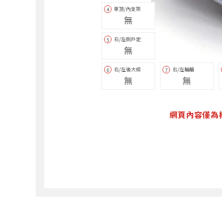
車頂/內支架
4
無
右/左側戶定
5
無
右/左後大樑
右/左輪艙
6
7
無
無
網頁內容僅為