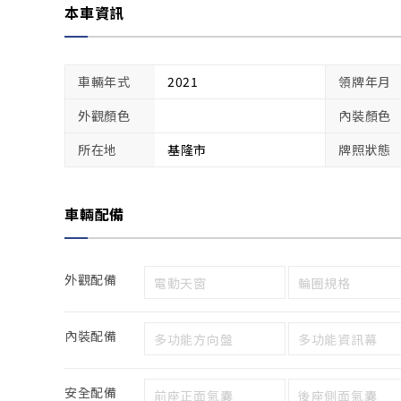
本車資訊
車輛年式
2021
領牌年月
外觀顏色
內裝顏色
所在地
基隆市
牌照狀態
車輛配備
外觀配備
電動天窗
輪圈規格
內裝配備
多功能方向盤
多功能資訊幕
安全配備
前座正面氣囊
後座側面氣囊