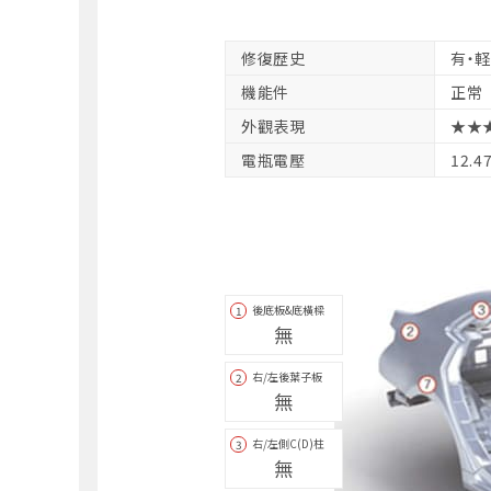
修復歴史
有・
機能件
正常
外觀表現
★★
電瓶電壓
12.4
後底板&底橫樑
1
無
右/左後葉子板
2
無
右/左側C(D)柱
3
無