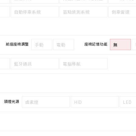
自動停車系統
盲點偵測系統
倒車雷達
前座座椅調整
座椅記憶功能
手動
電動
無
藍牙通訊
電腦導航
頭燈光源
鹵素燈
HID
LED