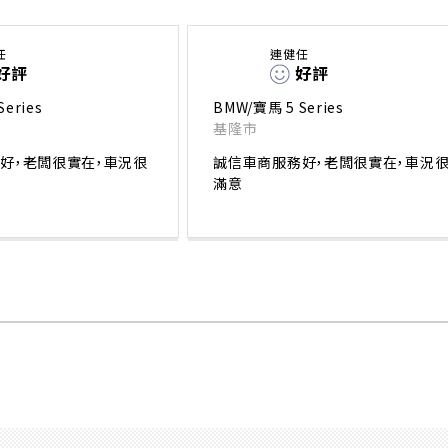
任
連健任
好評
好評
eries
BMW/寶馬 5 Series
基隆市
好，老闆很實在，車況很
誠信車商服務好，老闆很實在，車況
滿意