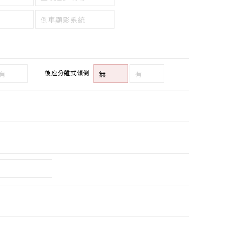
倒車顯影系統
後座分離式傾倒
有
無
有