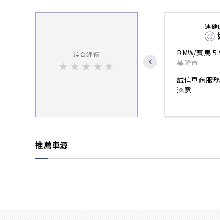
連健
BMW/寶馬 5 S
綜合評價
基隆市
★
★
★
★
★
誠信車商服務
滿意
推薦車源