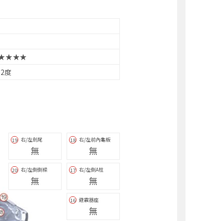
★★★★
.2度
右/左劍尾
右/左前內龜板
19
18
無
無
右/左側側樑
右/左側A柱
20
17
無
無
避震器座
16
無