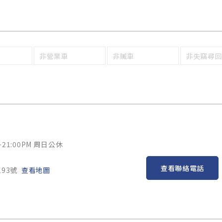
非營業車
非贓車
非失竊尋
~21:00PM 周日公休
查看聯絡電話
93號
查看地圖