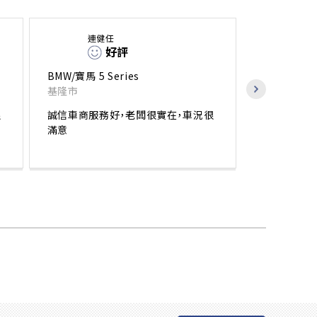
連健任
好評
BMW/寶馬 5 Series
基隆市
很
誠信車商服務好，老闆很實在，車況很
滿意