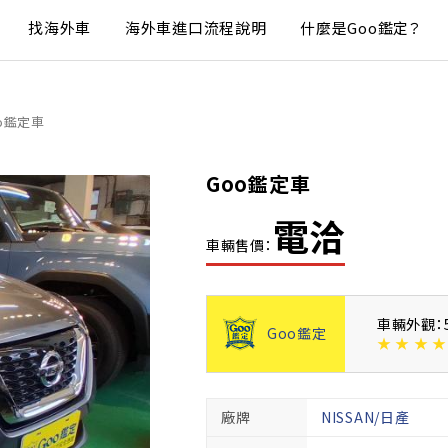
找海外車
海外車進口流程說明
什麼是Goo鑑定？
o鑑定車
Goo鑑定車
電洽
車輛售價：
車輛外觀：
Goo鑑定
★
★
★
★
廠牌
NISSAN/日產