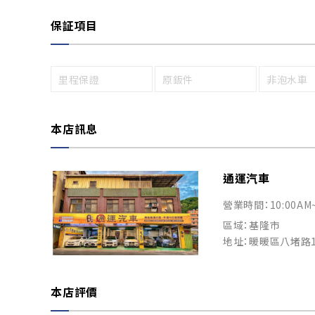
保証項目
里程保證
原鈑件
非泡水車
本店訊息
通運汽車
營業時間：10:00AM
區域：基隆市
地址：暖暖區八堵路1
本店評價