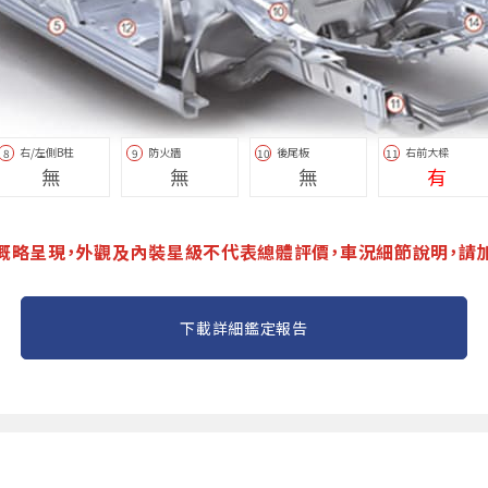
右/左側B柱
防火牆
後尾板
右前大樑
8
9
10
11
無
無
無
有
概略呈現，外觀及內裝星級不代表總體評價，車況細節說明，請
下載詳細鑑定報告