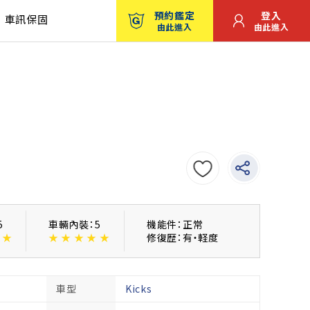
預約鑑定
登入
車訊保固
由此進入
由此進入
5
車輛內裝：5
機能件：正常
★
★
★
★
★
★
修復歴：有・軽度
車型
Kicks