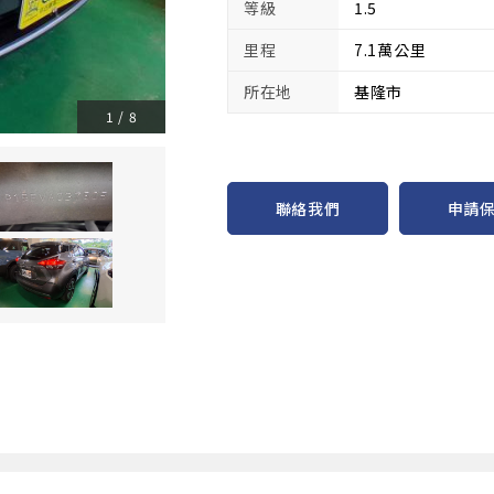
等級
1.5
里程
7.1萬公里
所在地
基隆市
1
/
8
申請
聯絡我們