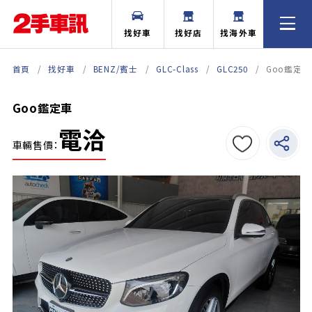
找好車
找好店
找海外車
首頁
找好車
BENZ/賓士
GLC-Class
GLC250
Goo鑑定車
Goo鑑定車
電洽
車輛售價：