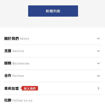
新聞列表
關於我們
About
支援
刊登規範
Service
服務
支援中心
服務條款
Businesses
合作
什麼是Goo鑑定？
聯絡我們
免責聲明
Partner
車商加盟
合作夥伴
找好車
隱私權政策
加入我們
社群
Follow us on
廣告合作
找好店
團隊