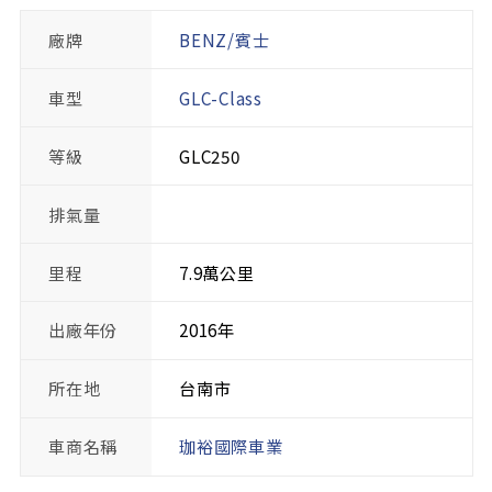
廠牌
BENZ/賓士
車型
GLC-Class
等級
GLC250
排氣量
里程
7.9萬公里
出廠年份
2016年
所在地
台南市
車商名稱
珈裕國際車業