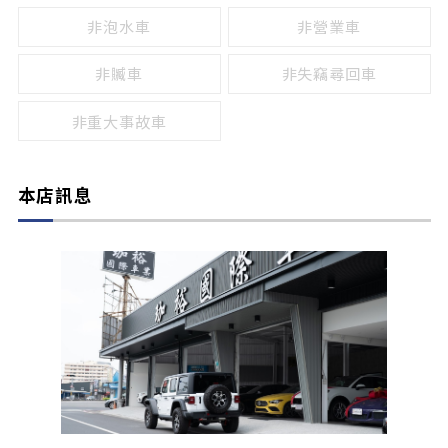
非泡水車
非營業車
非贓車
非失竊尋回車
非重大事故車
本店訊息