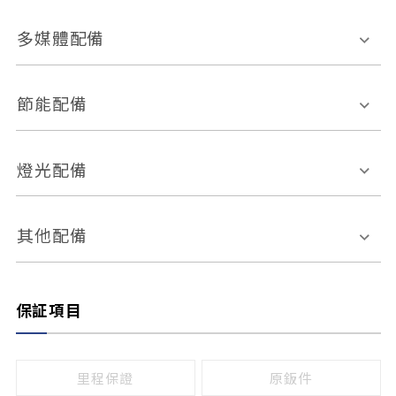
胎壓偵測
兒童安全椅固定裝置
座椅材質
多媒體配備
ABS防鎖死
上坡起步輔助
皮椅
絨布
車道偏離警示
定速系統
其它
外部音源接入
多媒體系統
節能配備
自動停車系統
盲點偵測系統
前座座椅調整
藍牙通訊
電腦導航
引擎啟閉系統
燈光配備
手動
電動
倒車雷達
倒車顯影系統
防盜系統
座椅記憶功能
感應頭燈
自適應遠近光
其他配備
無
有
日行燈
渦輪增壓
後座分離式傾倒
保証項目
頭燈光源
無
有
鹵素燈
HID
里程保證
原鈑件
LED