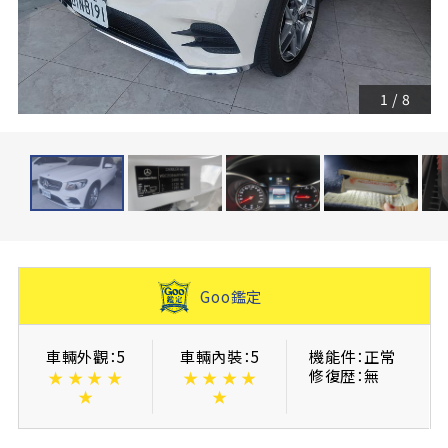
1
/
8
Goo鑑定
車輛外觀：5
車輛內裝：5
機能件：正常
修復歴：無
★
★
★
★
★
★
★
★
★
★