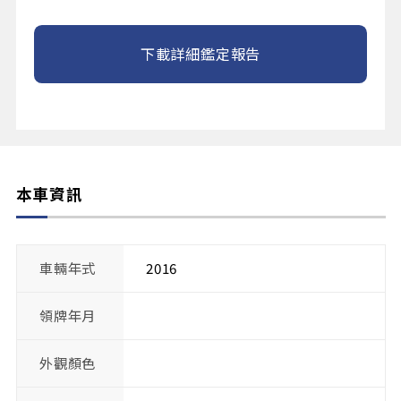
下載詳細鑑定報告
本車資訊
車輛年式
2016
領牌年月
外觀顏色