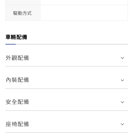
驅動方式
車輛配備
外觀配備
電動天窗
輪圈規格
內裝配備
感應式雨刷
後視鏡電動折疊
多功能方向盤
多功能資訊幕
安全配備
後視鏡方向指示燈
環景影像系統
Keyless免匙系統
前座正面氣囊
後座側面氣囊
座椅配備
恆溫空調
後座出風口