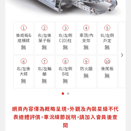
1
2
3
4
5
11
後底板&
右/左後
右/左側
車頂/內
右/左側
右前
底橫樑
葉子板
C(D)柱
支架
戶定
樑
無
無
無
無
無
無
6
7
8
9
10
16
右/左後
右/左輪
右/左側
防火牆
後尾板
避震
大樑
艙
B柱
座
無
無
無
無
無
無
網頁內容僅為概略呈現，外觀及內裝星級不代
表總體評價，車況細節說明，請加入會員後查
閱