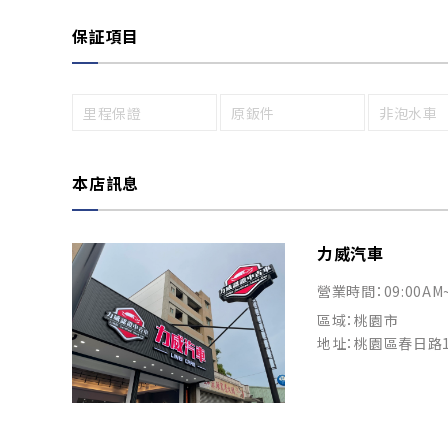
保証項目
里程保證
原鈑件
非泡水車
本店訊息
力威汽車
營業時間：09:00AM
區域：桃園市
地址：桃園區春日路1