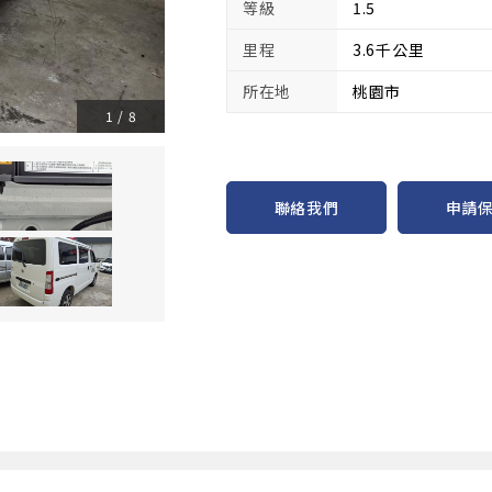
等級
1.5
里程
3.6千公里
所在地
桃園市
1
/
8
申請
聯絡我們