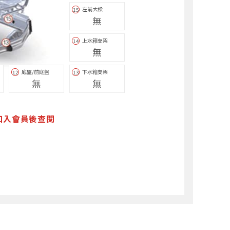
左前大樑
15
無
上水箱支架
14
無
底盤/前底盤
下水箱支架
12
13
無
無
加入會員後查閱