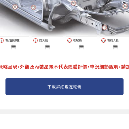
右/左側B柱
防火牆
後尾板
右前大樑
8
9
10
11
無
無
無
無
概略呈現，外觀及內裝星級不代表總體評價，車況細節說明，請
下載詳細鑑定報告