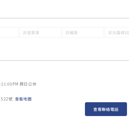
非營業車
非贓車
非失竊尋
~21:00PM 周日公休
522號
查看地圖
查看聯絡電話