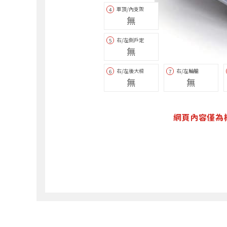
車頂/內支架
4
無
右/左側戶定
5
無
右/左後大樑
右/左輪艙
6
7
無
無
網頁內容僅為