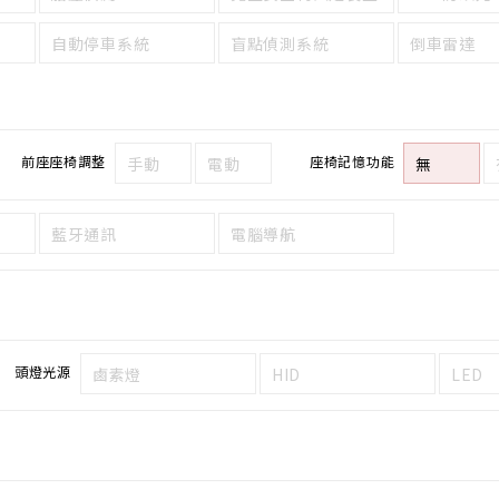
自動停車系統
盲點偵測系統
倒車雷達
前座座椅調整
座椅記憶功能
手動
電動
無
藍牙通訊
電腦導航
頭燈光源
鹵素燈
HID
LED