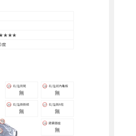
★★★★
10度
右/左劍尾
右/左前內龜板
19
18
無
無
右/左側側樑
右/左側A柱
20
17
無
無
避震器座
16
無