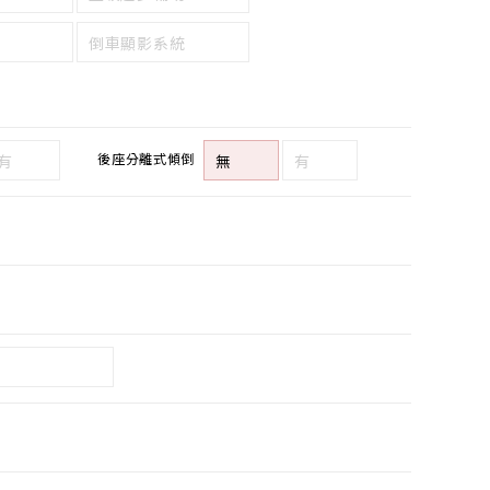
倒車顯影系統
後座分離式傾倒
有
無
有