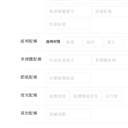
車道偏離警示
定速系統
防盜系統
座椅配備
座椅材質
皮椅
絨布
其它
多媒體配備
外部音源接入
多媒體系統
節能配備
引擎啟閉系統
燈光配備
感應頭燈
自適應遠近光
日行燈
其他配備
渦輪增壓