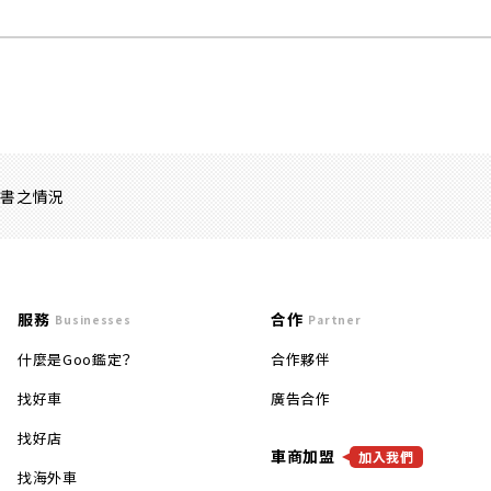
證書之情況
服務
合作
Businesses
Partner
什麼是Goo鑑定？
合作夥伴
找好車
廣告合作
找好店
車商加盟
加入我們
找海外車