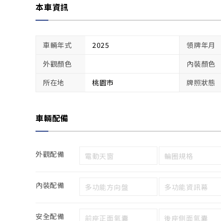
本車資訊
車輛年式
2025
領牌年月
外觀顏色
內裝顏色
所在地
桃園市
牌照狀態
車輛配備
外觀配備
電動天窗
輪圈規格
內裝配備
多功能方向盤
多功能資訊幕
安全配備
前座正面氣囊
後座側面氣囊