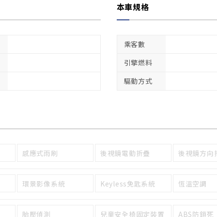
本車規格
乘客數
引擎燃料
驅動方式
感應式雨刷
後視鏡電動折疊
後視鏡方向
環景影像系統
Keyless免匙系統
恆溫空調
胎壓偵測
兒童安全椅固定裝置
ABS防鎖死