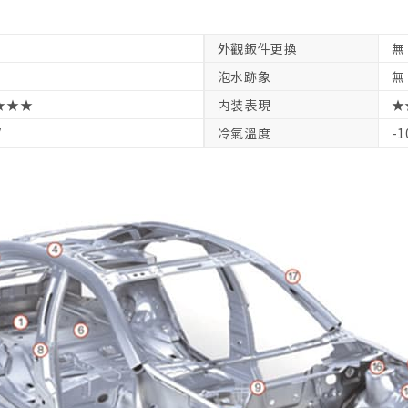
外觀鈑件更換
無
泡水跡象
無
★★★
内装表現
★
V
冷氣溫度
-