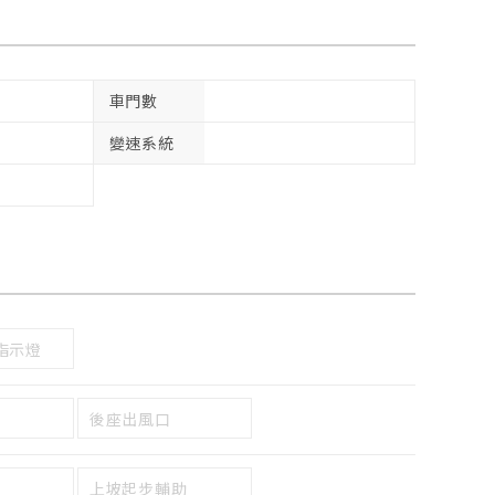
車門數
變速系統
指示燈
後座出風口
上坡起步輔助