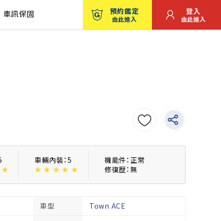
預約鑑定
登入
車訊保固
由此進入
由此進入
5
車輛內裝：5
機能件：正常
★
★
★
★
★
★
修復歴：無
車型
Town ACE