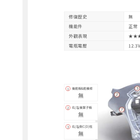
修復歴史
無
機能件
正常
外觀表現
★★
電瓶電壓
12.3
後底板&底橫樑
1
無
右/左後葉子板
2
無
右/左側C(D)柱
3
無