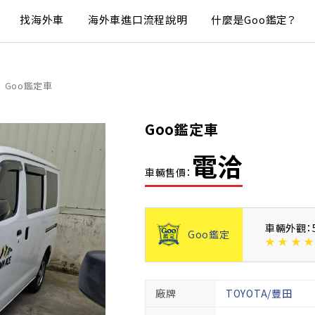
找海外車
海外車進口流程說明
什麼是Goo鑑定？
Goo鑑定車
Goo鑑定車
電洽
車輛售價：
車輛外觀：
Goo鑑定
★
★
★
★
廠牌
TOYOTA/豐田