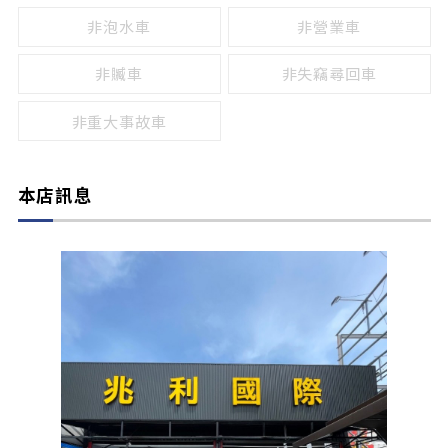
非泡水車
非營業車
非贓車
非失竊尋回車
非重大事故車
本店訊息