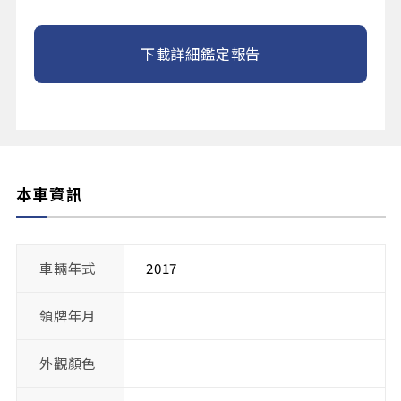
下載詳細鑑定報告
本車資訊
車輛年式
2017
領牌年月
外觀顏色