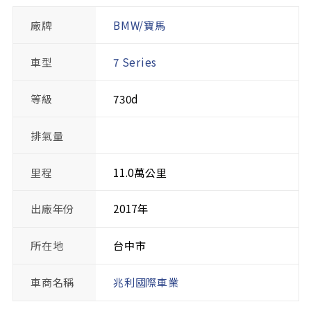
廠牌
BMW/寶馬
車型
7 Series
等級
730d
排氣量
里程
11.0萬公里
出廠年份
2017年
所在地
台中市
車商名稱
兆利國際車業