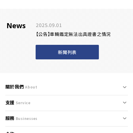
News
2025.09.01
【公告】車輛鑑定無法出具證書之情況
新聞列表
關於我們
About
支援
刊登規範
Service
服務
支援中心
服務條款
Businesses