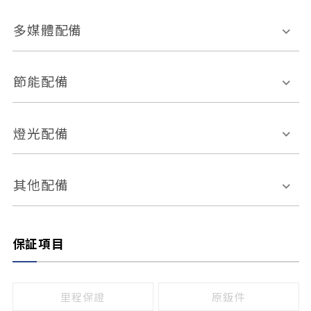
胎壓偵測
兒童安全椅固定裝置
座椅材質
多媒體配備
ABS防鎖死
上坡起步輔助
皮椅
絨布
車道偏離警示
定速系統
其它
外部音源接入
多媒體系統
節能配備
自動停車系統
盲點偵測系統
前座座椅調整
藍牙通訊
電腦導航
引擎啟閉系統
燈光配備
手動
電動
倒車雷達
倒車顯影系統
防盜系統
座椅記憶功能
感應頭燈
自適應遠近光
其他配備
無
有
日行燈
渦輪增壓
後座分離式傾倒
保証項目
頭燈光源
無
有
鹵素燈
HID
里程保證
原鈑件
LED