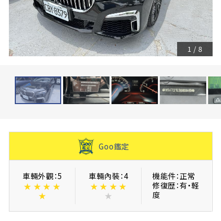
1
/
8
Goo鑑定
車輛外觀：5
車輛內裝：4
機能件：正常
修復歴：有・軽
★
★
★
★
★
★
★
★
度
★
★