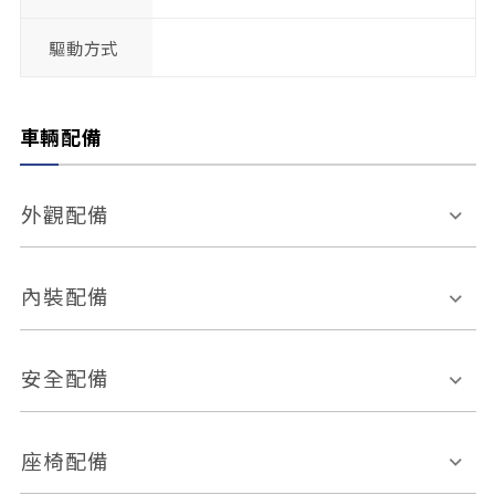
驅動方式
車輛配備
外觀配備
電動天窗
輪圈規格
內裝配備
感應式雨刷
後視鏡電動折疊
多功能方向盤
多功能資訊幕
安全配備
後視鏡方向指示燈
環景影像系統
Keyless免匙系統
前座正面氣囊
後座側面氣囊
座椅配備
恆溫空調
後座出風口