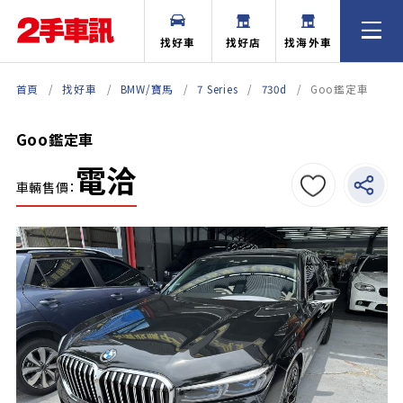
找好車
找好店
找海外車
首頁
找好車
BMW/寶馬
7 Series
730d
Goo鑑定車
Goo鑑定車
電洽
車輛售價：