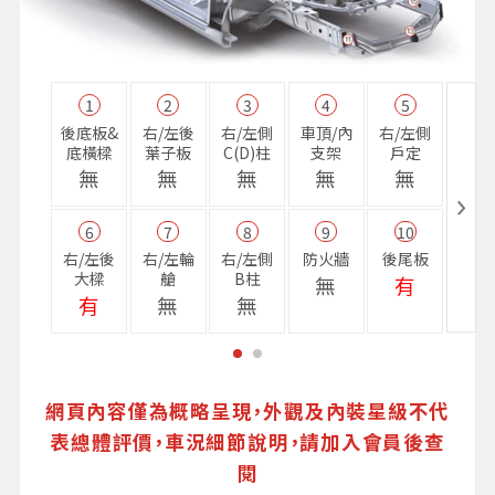
1
2
3
4
5
11
後底板&
右/左後
右/左側
車頂/內
右/左側
右前
底橫樑
葉子板
C(D)柱
支架
戶定
樑
無
無
無
無
無
無
6
7
8
9
10
16
右/左後
右/左輪
右/左側
防火牆
後尾板
避震
大樑
艙
B柱
座
無
有
有
無
無
無
網頁內容僅為概略呈現，外觀及內裝星級不代
表總體評價，車況細節說明，請加入會員後查
閱