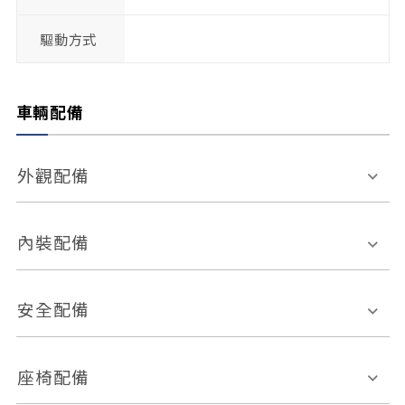
驅動方式
車輛配備
外觀配備
電動天窗
輪圈規格
內裝配備
感應式雨刷
後視鏡電動折疊
多功能方向盤
多功能資訊幕
安全配備
後視鏡方向指示燈
環景影像系統
Keyless免匙系統
前座正面氣囊
後座側面氣囊
座椅配備
恆溫空調
後座出風口