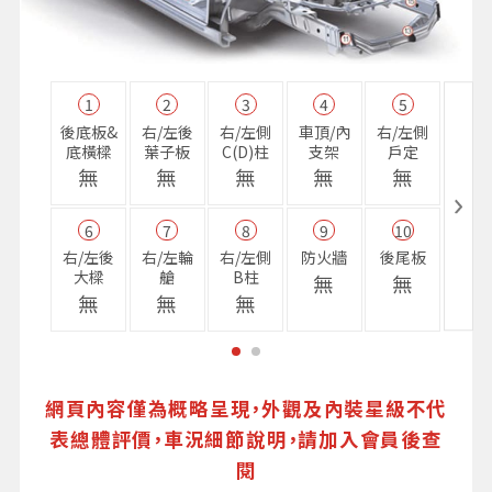
1
2
3
4
5
11
後底板&
右/左後
右/左側
車頂/內
右/左側
右前
底橫樑
葉子板
C(D)柱
支架
戶定
樑
無
無
無
無
無
無
6
7
8
9
10
16
右/左後
右/左輪
右/左側
防火牆
後尾板
避震
大樑
艙
B柱
座
無
無
無
無
無
無
網頁內容僅為概略呈現，外觀及內裝星級不代
表總體評價，車況細節說明，請加入會員後查
閱