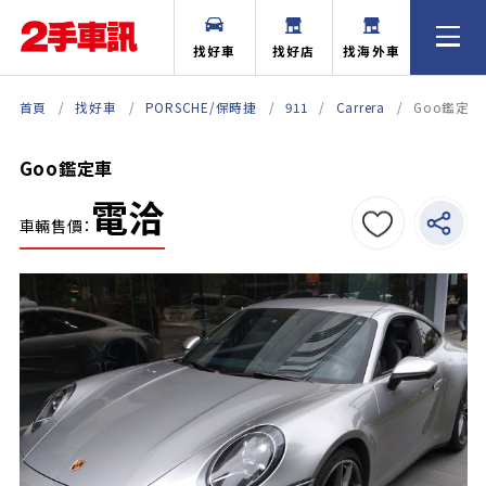
找好車
找好店
找海外車
首頁
找好車
PORSCHE/保時捷
911
Carrera
Goo鑑定車
Goo鑑定車
電洽
車輛售價：