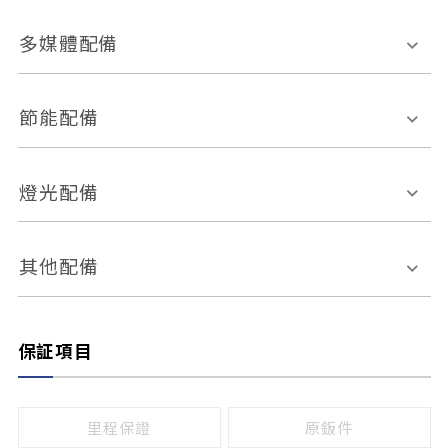
胎壓偵測
兒童安全椅固定裝置
座椅材質
多媒體配備
ABS防鎖死
上坡起步輔助
皮椅
絨布
車道偏離警示
定速系統
其它
外部音源接入
多媒體系統
節能配備
自動停車系統
盲點偵測系統
前座座椅調整
藍牙通訊
電腦導航
引擎啟閉系統
燈光配備
手動
電動
倒車雷達
倒車顯影系統
防盜系統
座椅記憶功能
感應頭燈
自適應遠近光
其他配備
無
有
日行燈
渦輪增壓
後座分離式傾倒
保証項目
頭燈光源
無
有
鹵素燈
HID
里程保證
原鈑件
LED