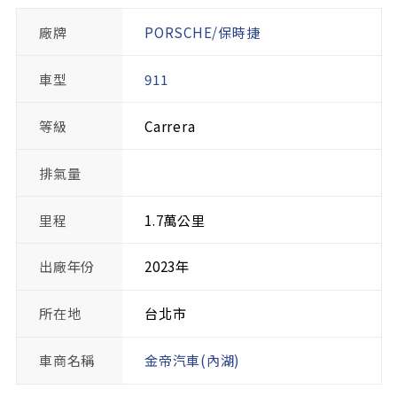
廠牌
PORSCHE/保時捷
車型
911
等級
Carrera
排氣量
里程
1.7萬公里
出廠年份
2023年
所在地
台北市
車商名稱
金帝汽車(內湖)