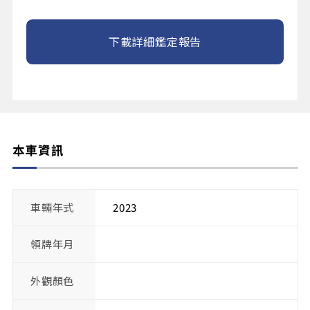
下載詳細鑑定報告
本車資訊
車輛年式
2023
領牌年月
外觀顏色