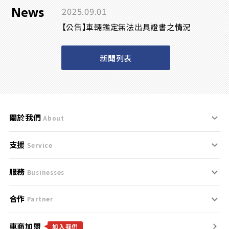
News
2025.09.01
【公告】車輛鑑定無法出具證書之情況
新聞列表
關於我們
About
支援
刊登規範
Service
服務
支援中心
服務條款
Businesses
合作
什麼是Goo鑑定？
聯絡我們
免責聲明
Partner
車商加盟
合作夥伴
找好車
隱私權政策
加入我們