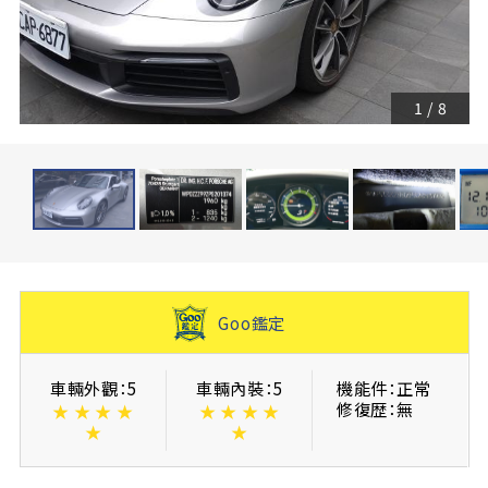
1
/
8
Goo鑑定
車輛外觀：5
車輛內裝：5
機能件：正常
修復歴：無
★
★
★
★
★
★
★
★
★
★