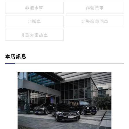
非泡水車
非營業車
非贓車
非失竊尋回車
非重大事故車
本店訊息