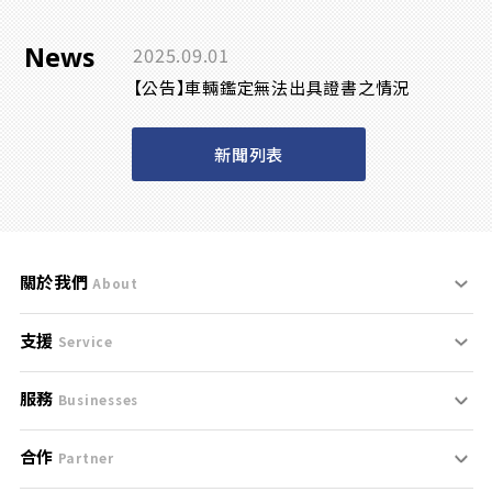
News
2025.09.01
【公告】車輛鑑定無法出具證書之情況
新聞列表
關於我們
About
支援
刊登規範
Service
服務
支援中心
服務條款
Businesses
合作
什麼是Goo鑑定？
聯絡我們
免責聲明
Partner