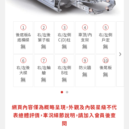
1
2
3
4
5
11
後底板&
右/左後
右/左側
車頂/內
右/左側
右前
底橫樑
葉子板
C(D)柱
支架
戶定
樑
無
無
無
無
無
無
6
7
8
9
10
16
右/左後
右/左輪
右/左側
防火牆
後尾板
避震
大樑
艙
B柱
座
無
無
無
無
無
無
網頁內容僅為概略呈現，外觀及內裝星級不代
表總體評價，車況細節說明，請加入會員後查
閱