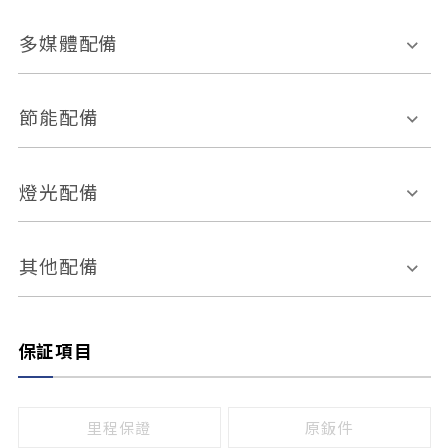
胎壓偵測
兒童安全椅固定裝置
座椅材質
多媒體配備
ABS防鎖死
上坡起步輔助
皮椅
絨布
車道偏離警示
定速系統
其它
外部音源接入
多媒體系統
節能配備
自動停車系統
盲點偵測系統
前座座椅調整
藍牙通訊
電腦導航
引擎啟閉系統
燈光配備
手動
電動
倒車雷達
倒車顯影系統
防盜系統
座椅記憶功能
感應頭燈
自適應遠近光
其他配備
無
有
日行燈
渦輪增壓
後座分離式傾倒
保証項目
頭燈光源
無
有
鹵素燈
HID
里程保證
原鈑件
LED