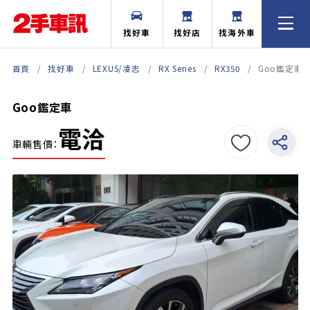
找好車
找好店
找海外車
首頁
找好車
LEXUS/凌志
RX Series
RX350
Goo鑑定車
Goo鑑定車
電洽
車輛售價：