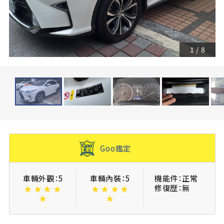
1
/
8
Goo鑑定
車輛外觀：5
車輛內裝：5
機能件：正常
修復歴：無
★
★
★
★
★
★
★
★
★
★