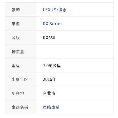
廠牌
LEXUS/凌志
車型
RX Series
等級
RX350
排氣量
里程
7.0萬公里
出廠年份
2016年
所在地
台北市
車商名稱
東晴車業