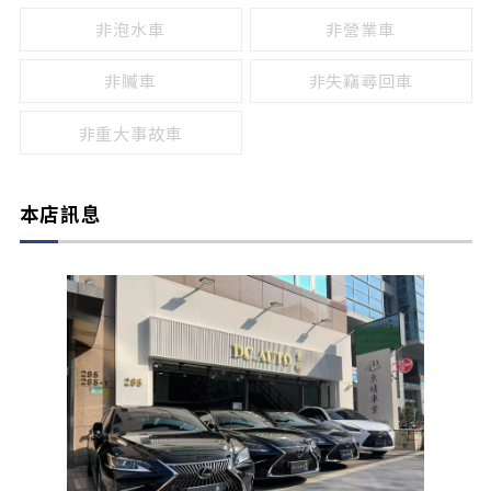
非泡水車
非營業車
非贓車
非失竊尋回車
非重大事故車
本店訊息