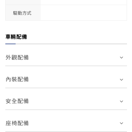
驅動方式
車輛配備
外觀配備
電動天窗
輪圈規格
內裝配備
感應式雨刷
後視鏡電動折疊
多功能方向盤
多功能資訊幕
安全配備
後視鏡方向指示燈
環景影像系統
Keyless免匙系統
前座正面氣囊
後座側面氣囊
座椅配備
恆溫空調
後座出風口