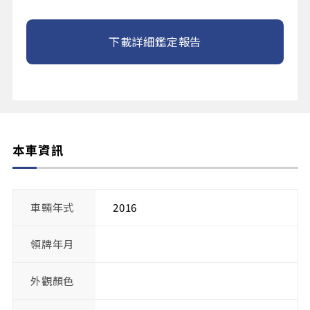
下載詳細鑑定報告
本車資訊
車輛年式
2016
領牌年月
外觀顏色