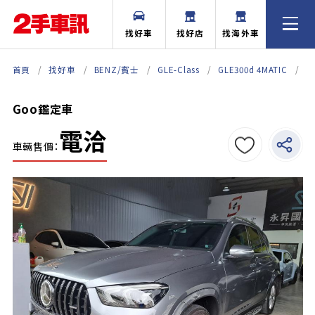
找好車
找好店
找海外車
首頁
找好車
BENZ/賓士
GLE-Class
GLE300d 4MATIC
G
Goo鑑定車
電洽
車輛售價：