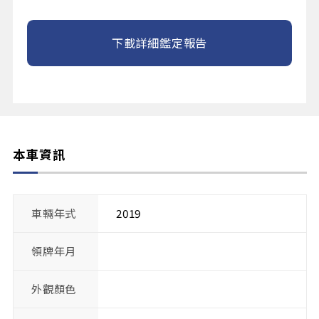
下載詳細鑑定報告
本車資訊
車輛年式
2019
領牌年月
外觀顏色