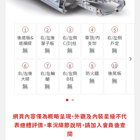
1
2
3
4
5
11
後底板&
右/左後
右/左側
車頂/內
右/左側
右前
底橫樑
葉子板
C(D)柱
支架
戶定
樑
無
無
無
無
無
無
6
7
8
9
10
16
右/左後
右/左輪
右/左側
防火牆
後尾板
避震
大樑
艙
B柱
座
無
無
無
無
無
無
網頁內容僅為概略呈現，外觀及內裝星級不代
表總體評價，車況細節說明，請加入會員後查
閱