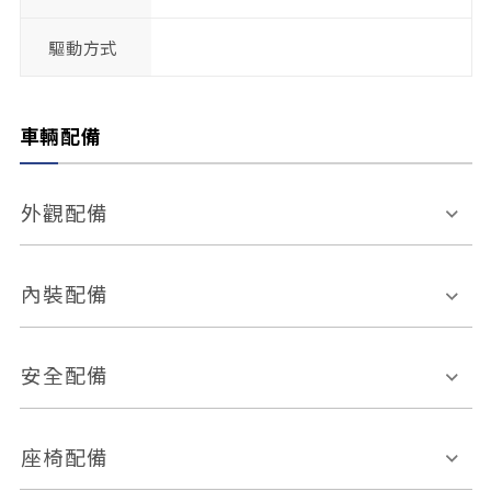
驅動方式
車輛配備
外觀配備
電動天窗
輪圈規格
內裝配備
感應式雨刷
後視鏡電動折疊
多功能方向盤
多功能資訊幕
安全配備
後視鏡方向指示燈
環景影像系統
Keyless免匙系統
前座正面氣囊
後座側面氣囊
座椅配備
恆溫空調
後座出風口