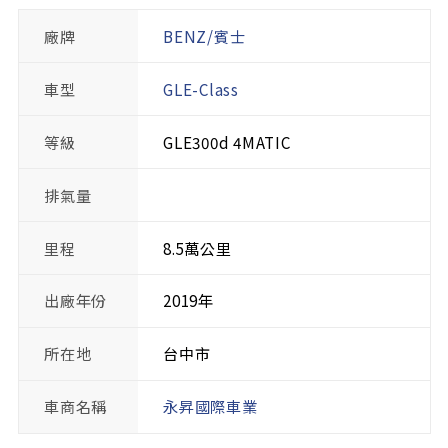
廠牌
BENZ/賓士
車型
GLE-Class
等級
GLE300d 4MATIC
排氣量
里程
8.5萬公里
出廠年份
2019年
所在地
台中市
車商名稱
永昇國際車業