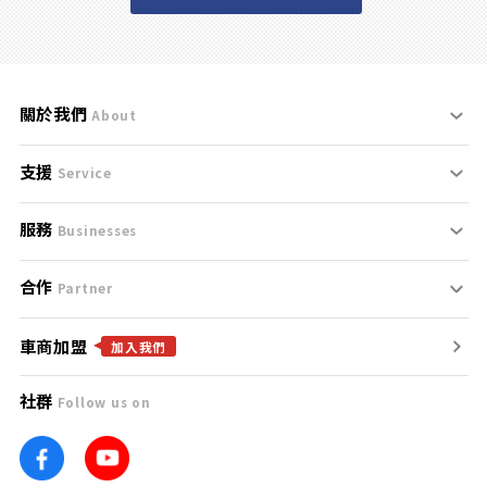
關於我們
About
支援
刊登規範
Service
服務
支援中心
服務條款
Businesses
合作
什麼是Goo鑑定？
聯絡我們
免責聲明
Partner
車商加盟
合作夥伴
找好車
隱私權政策
加入我們
社群
Follow us on
廣告合作
找好店
團隊
找海外車
車訊網