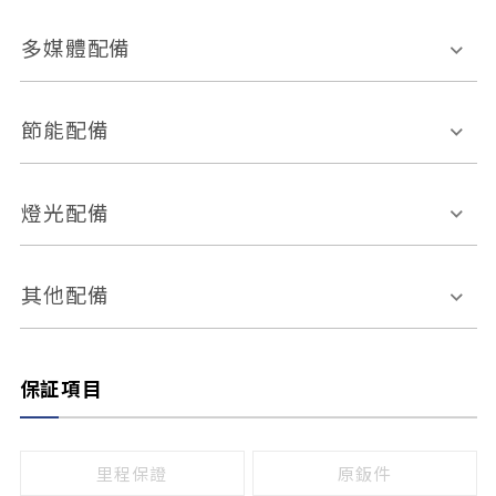
胎壓偵測
兒童安全椅固定裝置
座椅材質
多媒體配備
ABS防鎖死
上坡起步輔助
皮椅
絨布
車道偏離警示
定速系統
其它
外部音源接入
多媒體系統
節能配備
自動停車系統
盲點偵測系統
前座座椅調整
藍牙通訊
電腦導航
引擎啟閉系統
燈光配備
手動
電動
倒車雷達
倒車顯影系統
防盜系統
座椅記憶功能
感應頭燈
自適應遠近光
其他配備
無
有
日行燈
渦輪增壓
後座分離式傾倒
保証項目
頭燈光源
無
有
鹵素燈
HID
里程保證
原鈑件
LED