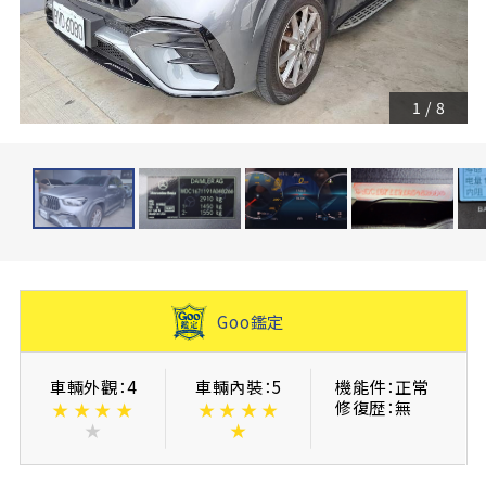
1
/
8
Goo鑑定
車輛外觀：4
車輛內裝：5
機能件：正常
修復歴：無
★
★
★
★
★
★
★
★
★
★