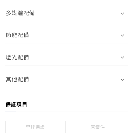
胎壓偵測
兒童安全椅固定裝置
座椅材質
多媒體配備
ABS防鎖死
上坡起步輔助
皮椅
絨布
車道偏離警示
定速系統
其它
外部音源接入
多媒體系統
節能配備
自動停車系統
盲點偵測系統
前座座椅調整
藍牙通訊
電腦導航
引擎啟閉系統
燈光配備
手動
電動
倒車雷達
倒車顯影系統
防盜系統
座椅記憶功能
感應頭燈
自適應遠近光
其他配備
無
有
日行燈
渦輪增壓
後座分離式傾倒
保証項目
頭燈光源
無
有
鹵素燈
HID
里程保證
原鈑件
LED