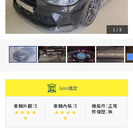
1
/
8
Goo鑑定
車輛外觀：5
車輛內裝：5
機能件：正常
修復歴：無
★
★
★
★
★
★
★
★
★
★