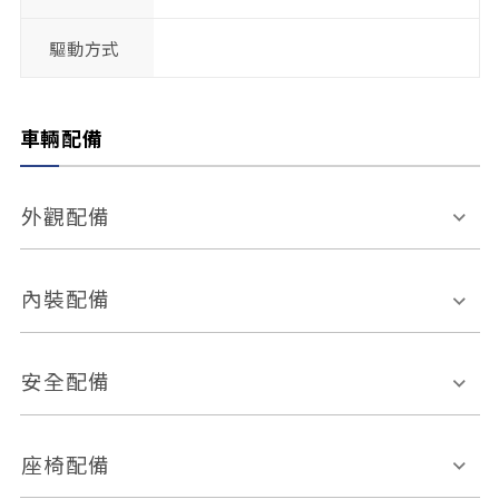
驅動方式
車輛配備
外觀配備
電動天窗
輪圈規格
內裝配備
感應式雨刷
後視鏡電動折疊
多功能方向盤
多功能資訊幕
安全配備
後視鏡方向指示燈
環景影像系統
Keyless免匙系統
前座正面氣囊
後座側面氣囊
座椅配備
恆溫空調
後座出風口