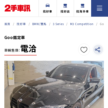
找好車
找好店
找海外車
首頁
找好車
BMW/寶馬
3 Series
M3 Competition
Goo
Goo鑑定車
電洽
車輛售價：