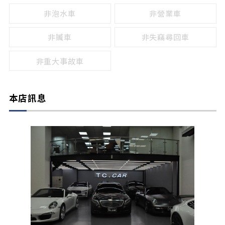
非泡水車
非營業車
非贓車
非失竊尋回車
非重大事故車
本店訊息