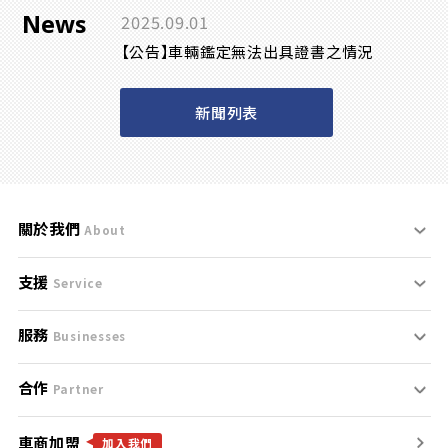
News
2025.09.01
【公告】車輛鑑定無法出具證書之情況
新聞列表
關於我們
About
支援
刊登規範
Service
服務
支援中心
服務條款
Businesses
合作
什麼是Goo鑑定？
聯絡我們
免責聲明
Partner
車商加盟
合作夥伴
找好車
隱私權政策
加入我們