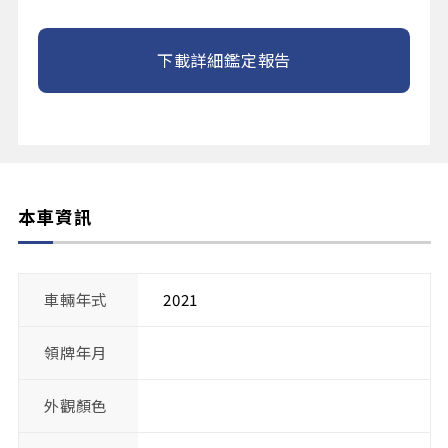
下載詳細鑑定報告
本車資訊
車輛年式
2021
領牌年月
外觀顏色