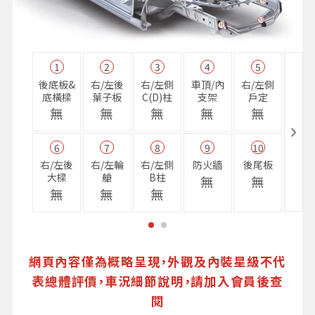
1
2
3
4
5
11
後底板&
右/左後
右/左側
車頂/內
右/左側
右前
底橫樑
葉子板
C(D)柱
支架
戶定
樑
無
無
無
無
無
無
6
7
8
9
10
16
右/左後
右/左輪
右/左側
防火牆
後尾板
避震
大樑
艙
B柱
座
無
無
無
無
無
無
網頁內容僅為概略呈現，外觀及內裝星級不代
表總體評價，車況細節說明，請加入會員後查
閱