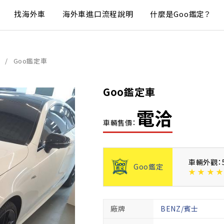
找海外車
海外車進口流程說明
什麼是Goo鑑定？
Goo鑑定車
Goo鑑定車
電洽
車輛售價：
車輛外觀：
Goo鑑定
★
★
★
★
廠牌
BENZ/賓士