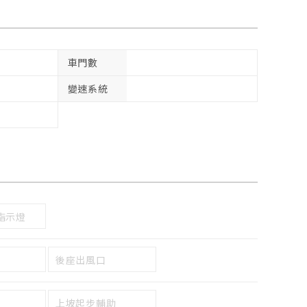
車門數
變速系統
指示燈
後座出風口
上坡起步輔助