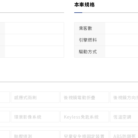
本車規格
乘客數
引擎燃料
驅動方式
感應式雨刷
後視鏡電動折疊
後視鏡方向
環景影像系統
Keyless免匙系統
恆溫空調
胎壓偵測
兒童安全椅固定裝置
ABS防鎖死