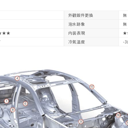
外觀鈑件更換
無
泡水跡象
無
★★★
内装表現
★
V
冷氣溫度
-