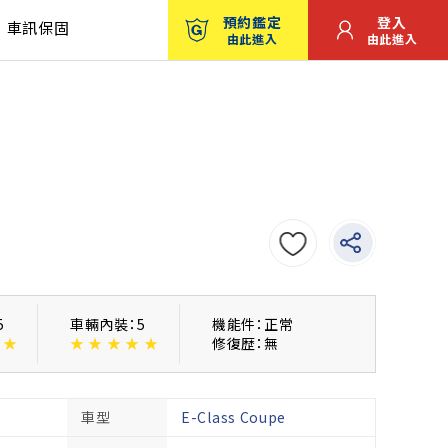
預約鑑定
登入
車訊保固
由此進入
由此進入
5
車輛內裝：5
機能件：正常
★
★
★
★
★
★
修復歴：無
車型
E-Class Coupe