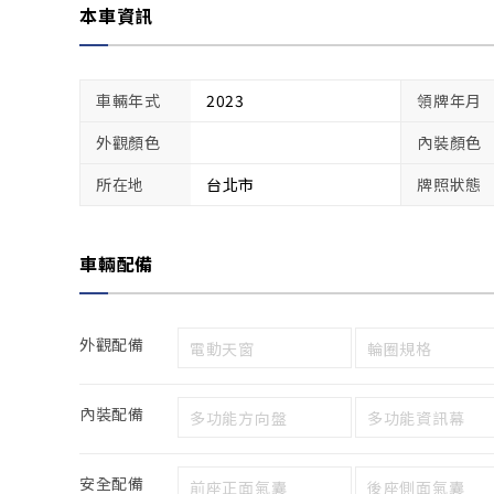
本車資訊
車輛年式
2023
領牌年月
外觀顏色
內裝顏色
所在地
台北市
牌照狀態
車輛配備
外觀配備
電動天窗
輪圈規格
內裝配備
多功能方向盤
多功能資訊幕
安全配備
前座正面氣囊
後座側面氣囊