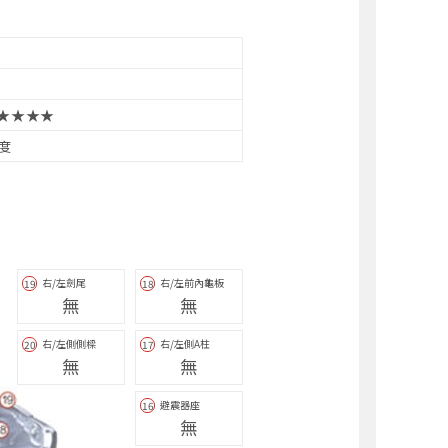
★★★★
3度
右/左劍尾
右/左前內龜板
19
18
無
無
右/左側側樑
右/左側A柱
20
17
無
無
避震器座
16
無