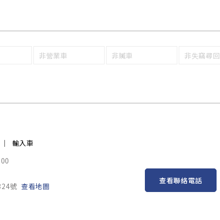
非營業車
非贓車
非失竊尋
輸入車
:00
查看聯絡電話
24號
查看地圖