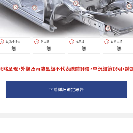
右/左側B柱
防火牆
後尾板
右前大樑
8
9
10
11
無
無
無
無
概略呈現，外觀及內裝星級不代表總體評價，車況細節說明，請
下載詳細鑑定報告