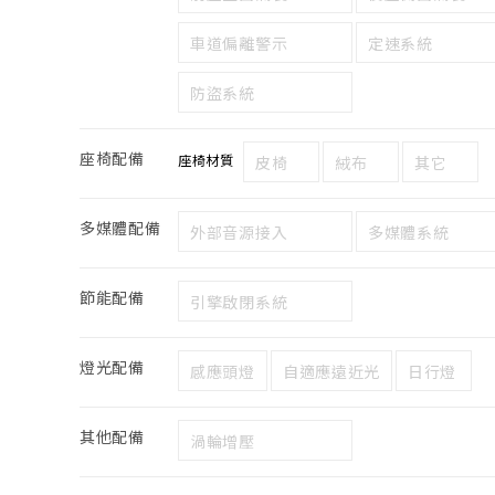
車道偏離警示
定速系統
防盜系統
座椅配備
座椅材質
皮椅
絨布
其它
多媒體配備
外部音源接入
多媒體系統
節能配備
引擎啟閉系統
燈光配備
感應頭燈
自適應遠近光
日行燈
其他配備
渦輪增壓