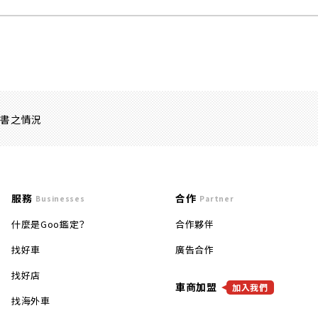
證書之情況
服務
合作
Businesses
Partner
什麼是Goo鑑定？
合作夥伴
找好車
廣告合作
找好店
車商加盟
加入我們
找海外車