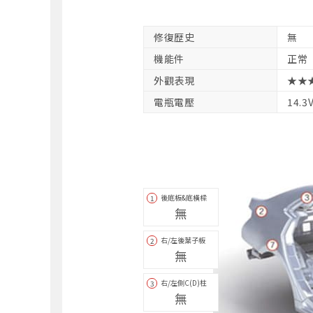
修復歴史
無
機能件
正常
外觀表現
★★
電瓶電壓
14.3
後底板&底橫樑
1
無
右/左後葉子板
2
無
右/左側C(D)柱
3
無