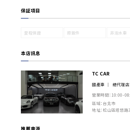
保証項目
里程保證
原鈑件
非泡水車
本店訊息
TC CAR
國產車
總代理店
營業時間：10:00-08
區域：台北市
地址：松山區塔悠路3
推薦車源