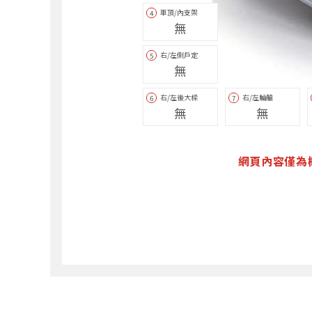
車頂/內支架
4
無
右/左側戶定
5
無
右/左後大樑
右/左輪艙
6
7
無
無
網頁內容僅為