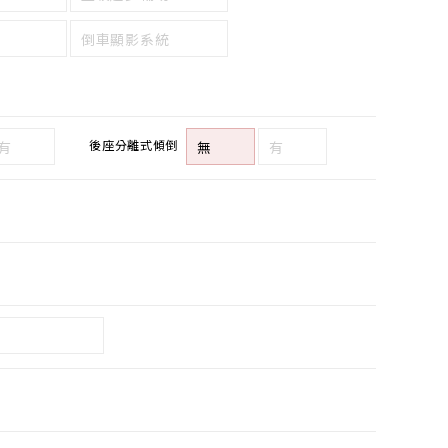
倒車顯影系統
後座分離式傾倒
有
無
有