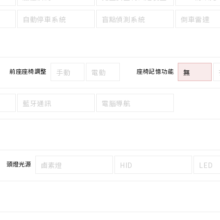
自動停車系統
盲點偵測系統
倒車雷達
前座座椅調整
座椅記憶功能
手動
電動
無
藍牙通訊
電腦導航
頭燈光源
鹵素燈
HID
LED