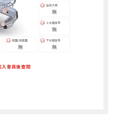
左前大樑
15
無
上水箱支架
14
無
底盤/前底盤
下水箱支架
12
13
無
無
加入會員後查閱