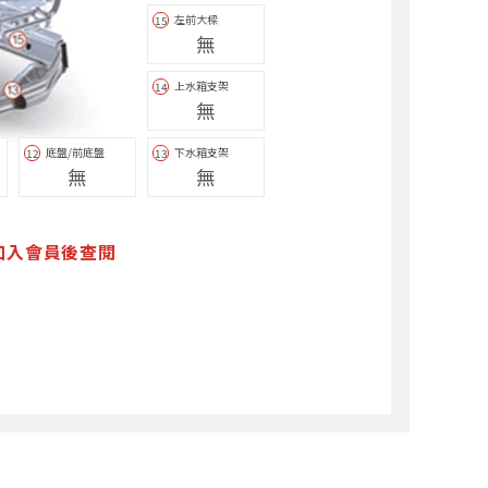
左前大樑
15
無
上水箱支架
14
無
底盤/前底盤
下水箱支架
12
13
無
無
加入會員後查閱