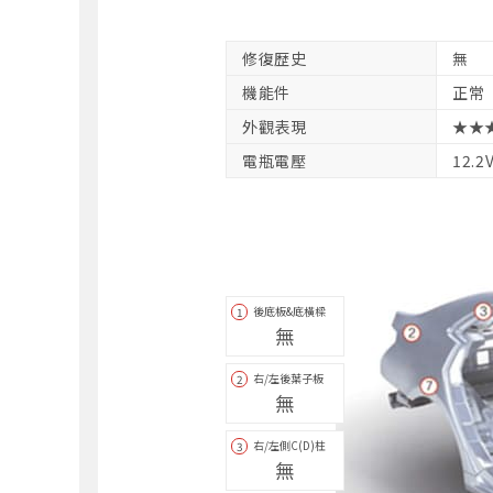
修復歴史
無
機能件
正常
外觀表現
★★
電瓶電壓
12.2
後底板&底橫樑
1
無
右/左後葉子板
2
無
右/左側C(D)柱
3
無