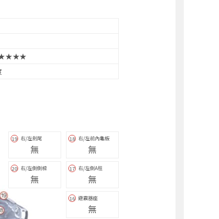
★★★★
度
右/左劍尾
右/左前內龜板
19
18
無
無
右/左側側樑
右/左側A柱
20
17
無
無
避震器座
16
無