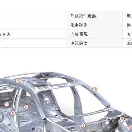
外觀鈑件更換
無
泡水跡象
無
★★★
内装表現
★
V
冷氣溫度
0