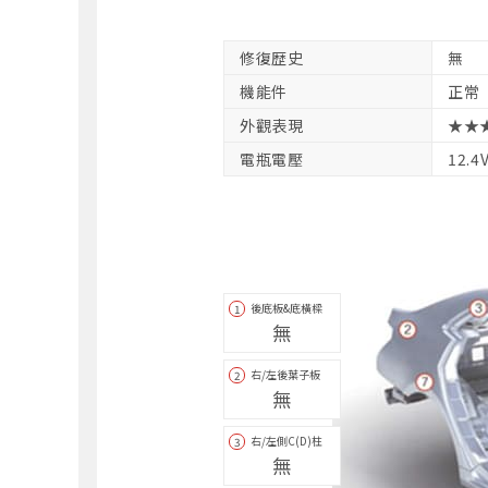
修復歴史
無
機能件
正常
外觀表現
★★
電瓶電壓
12.4
後底板&底橫樑
1
無
右/左後葉子板
2
無
右/左側C(D)柱
3
無