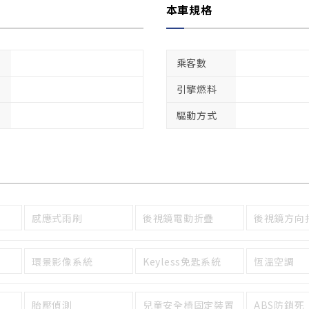
本車規格
乘客數
引擎燃料
驅動方式
感應式雨刷
後視鏡電動折疊
後視鏡方向
環景影像系統
Keyless免匙系統
恆溫空調
胎壓偵測
兒童安全椅固定裝置
ABS防鎖死