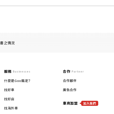
證書之情況
服務
合作
Businesses
Partner
什麼是Goo鑑定？
合作夥伴
找好車
廣告合作
找好店
車商加盟
加入我們
找海外車