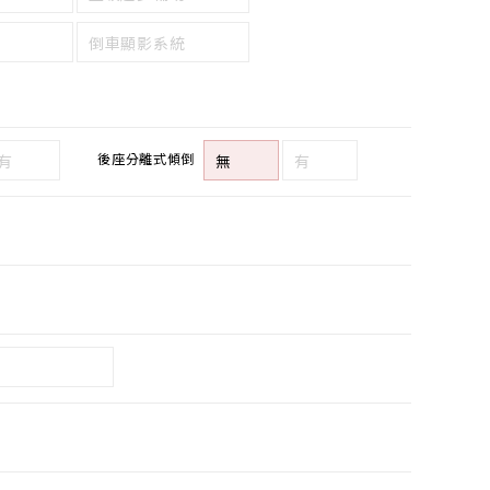
倒車顯影系統
後座分離式傾倒
有
無
有