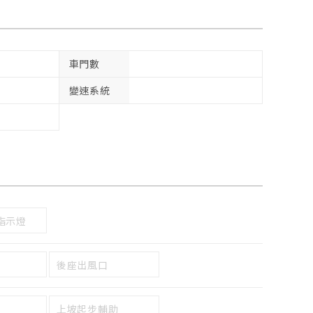
車門數
變速系統
指示燈
後座出風口
上坡起步輔助