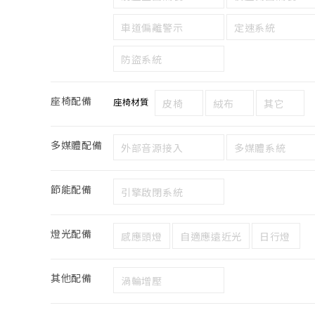
車道偏離警示
定速系統
防盜系統
座椅配備
座椅材質
皮椅
絨布
其它
多媒體配備
外部音源接入
多媒體系統
節能配備
引擎啟閉系統
燈光配備
感應頭燈
自適應遠近光
日行燈
其他配備
渦輪增壓