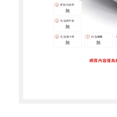
車頂/內支架
4
無
右/左側戶定
5
無
右/左後大樑
右/左輪艙
6
7
無
無
網頁內容僅為