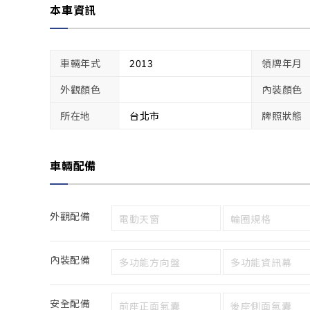
本車資訊
車輛年式
2013
領牌年月
外觀顏色
內裝顏色
所在地
台北市
牌照狀態
車輛配備
外觀配備
電動天窗
輪圈規格
內裝配備
多功能方向盤
多功能資訊幕
安全配備
前座正面氣囊
後座側面氣囊