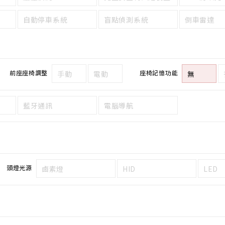
自動停車系統
盲點偵測系統
倒車雷達
前座座椅調整
座椅記憶功能
手動
電動
無
藍牙通訊
電腦導航
頭燈光源
鹵素燈
HID
LED