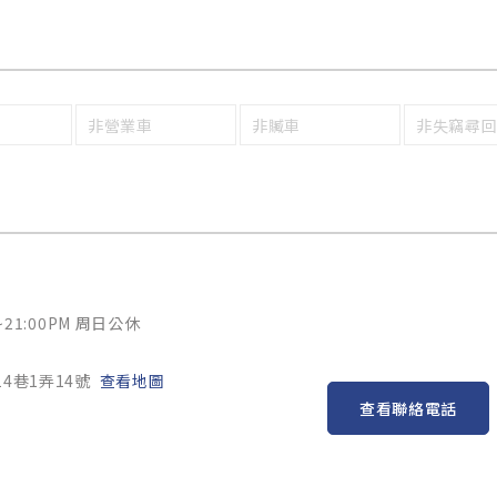
非營業車
非贓車
非失竊尋
~21:00PM 周日公休
4巷1弄14號
查看地圖
查看聯絡電話