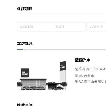
保証項目
里程保證
原鈑件
非泡水車
本店訊息
藍圖汽車
營業時間：10:00AM
區域：台北市
地址：萬華區長順街1
推薦車源