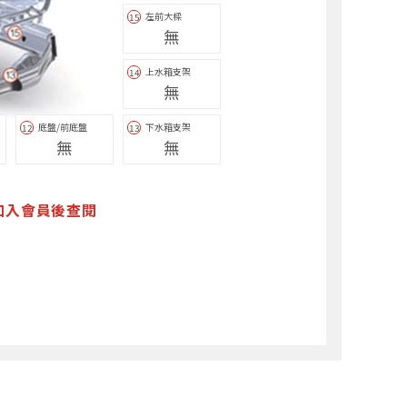
左前大樑
15
無
上水箱支架
14
無
底盤/前底盤
下水箱支架
12
13
無
無
加入會員後查閱