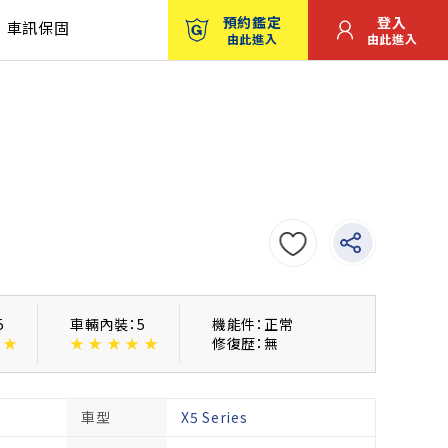
預約鑑定
登入
車訊保固
由此進入
由此進入
5
車輛內裝：5
機能件：正常
★
★
★
★
★
★
修復歴：無
車型
X5 Series