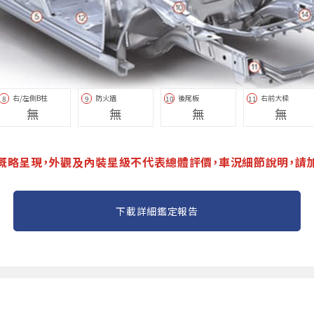
右/左側B柱
防火牆
後尾板
右前大樑
8
9
10
11
無
無
無
無
概略呈現，外觀及內裝星級不代表總體評價，車況細節說明，請
下載詳細鑑定報告