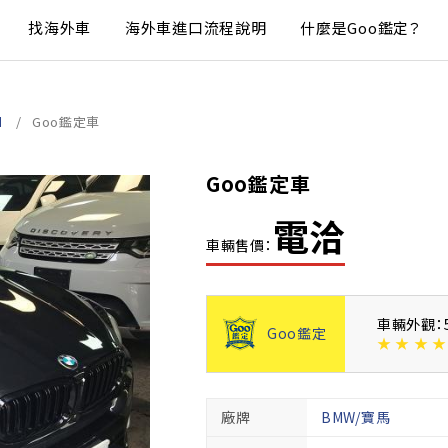
找海外車
海外車進口流程說明
什麼是Goo鑑定？
d
Goo鑑定車
Goo鑑定車
電洽
車輛售價：
車輛外觀：
Goo鑑定
★
★
★
★
廠牌
BMW/寶馬