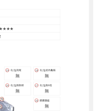
★★★★
度
右/左劍尾
右/左前內龜板
19
18
無
無
右/左側側樑
右/左側A柱
20
17
無
無
避震器座
16
無