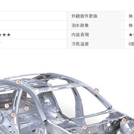
外觀鈑件更換
無
泡水跡象
無
★★★
内装表現
★
V
冷氣溫度
0