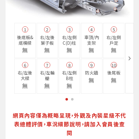
1
2
3
4
5
11
後底板&
右/左後
右/左側
車頂/內
右/左側
右前
底橫樑
葉子板
C(D)柱
支架
戶定
樑
無
無
無
無
無
無
6
7
8
9
10
16
右/左後
右/左輪
右/左側
防火牆
後尾板
避震
大樑
艙
B柱
座
無
無
無
無
無
無
網頁內容僅為概略呈現，外觀及內裝星級不代
表總體評價，車況細節說明，請加入會員後查
閱