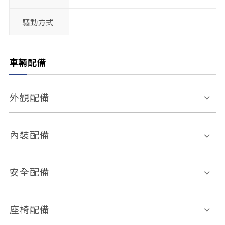
驅動方式
車輛配備
外觀配備
電動天窗
輪圈規格
內裝配備
感應式雨刷
後視鏡電動折疊
多功能方向盤
多功能資訊幕
安全配備
後視鏡方向指示燈
環景影像系統
Keyless免匙系統
前座正面氣囊
後座側面氣囊
座椅配備
恆溫空調
後座出風口