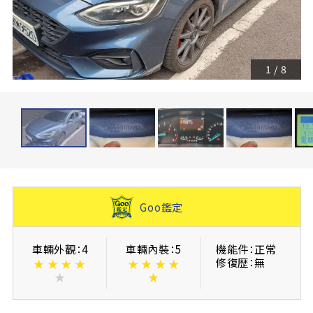
1
/
8
Goo鑑定
車輛外觀：4
車輛內裝：5
機能件：正常
修復歴：無
★
★
★
★
★
★
★
★
★
★