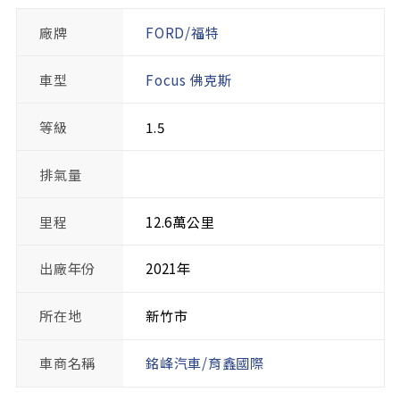
廠牌
FORD/福特
車型
Focus 佛克斯
等級
1.5
排氣量
里程
12.6萬公里
出廠年份
2021年
所在地
新竹市
車商名稱
銘峰汽車/育鑫國際