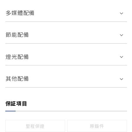
胎壓偵測
兒童安全椅固定裝置
座椅材質
多媒體配備
ABS防鎖死
上坡起步輔助
皮椅
絨布
車道偏離警示
定速系統
其它
外部音源接入
多媒體系統
節能配備
自動停車系統
盲點偵測系統
前座座椅調整
藍牙通訊
電腦導航
引擎啟閉系統
燈光配備
手動
電動
倒車雷達
倒車顯影系統
防盜系統
座椅記憶功能
感應頭燈
自適應遠近光
其他配備
無
有
日行燈
渦輪增壓
後座分離式傾倒
保証項目
頭燈光源
無
有
鹵素燈
HID
里程保證
原鈑件
LED