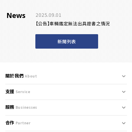
News
2025.09.01
【公告】車輛鑑定無法出具證書之情況
新聞列表
關於我們
About
支援
刊登規範
Service
服務
支援中心
服務條款
Businesses
合作
什麼是Goo鑑定？
聯絡我們
免責聲明
Partner