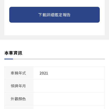
下載詳細鑑定報告
本車資訊
車輛年式
2021
領牌年月
外觀顏色