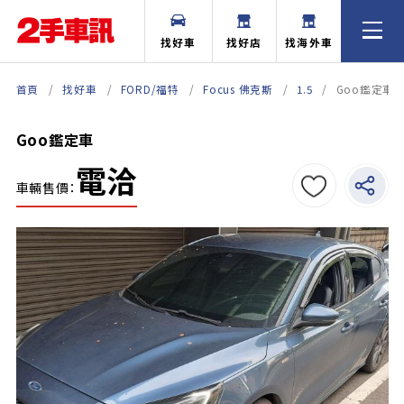
找好車
找好店
找海外車
首頁
找好車
FORD/福特
Focus 佛克斯
1.5
Goo鑑定車
Goo鑑定車
電洽
車輛售價：