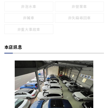
非泡水車
非營業車
非贓車
非失竊尋回車
非重大事故車
本店訊息