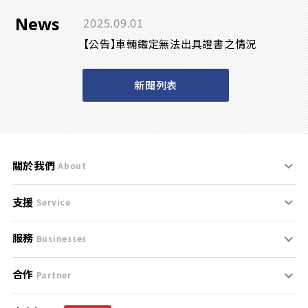
News
2025.09.01
【公告】車輛鑑定無法出具證書之情況
新聞列表
關於我們
About
支援
刊登規範
Service
服務
支援中心
服務條款
Businesses
合作
什麼是Goo鑑定？
聯絡我們
免責聲明
Partner