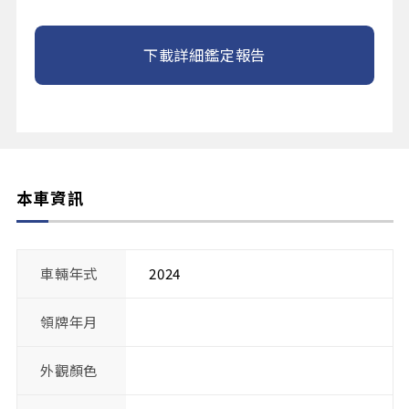
下載詳細鑑定報告
本車資訊
車輛年式
2024
領牌年月
外觀顏色