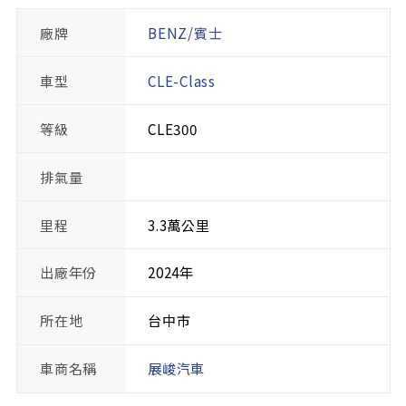
廠牌
BENZ/賓士
車型
CLE-Class
等級
CLE300
排氣量
里程
3.3萬公里
出廠年份
2024年
所在地
台中市
車商名稱
展峻汽車