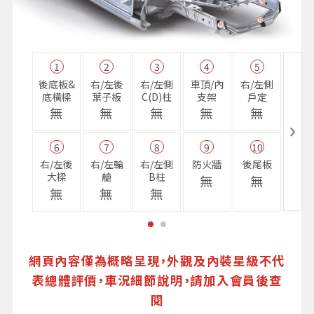
1
2
3
4
5
11
後底板&
右/左後
右/左側
車頂/內
右/左側
右前
底橫樑
葉子板
C(D)柱
支架
戶定
樑
無
無
無
無
無
無
6
7
8
9
10
16
右/左後
右/左輪
右/左側
防火牆
後尾板
避震
大樑
艙
B柱
座
無
無
無
無
無
無
網頁內容僅為概略呈現，外觀及內裝星級不代
表總體評價，車況細節說明，請加入會員後查
閱