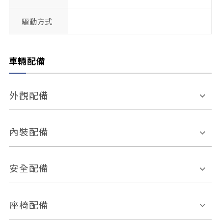
驅動方式
車輛配備
外觀配備
電動天窗
輪圈規格
內裝配備
感應式雨刷
後視鏡電動折疊
多功能方向盤
多功能資訊幕
安全配備
後視鏡方向指示燈
環景影像系統
Keyless免匙系統
前座正面氣囊
後座側面氣囊
座椅配備
恆溫空調
後座出風口