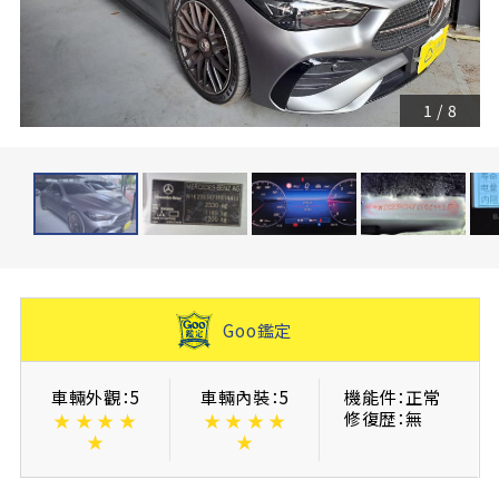
1
/
8
Goo鑑定
車輛外觀：5
車輛內裝：5
機能件：正常
修復歴：無
★
★
★
★
★
★
★
★
★
★