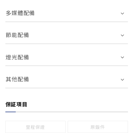
胎壓偵測
兒童安全椅固定裝置
座椅材質
多媒體配備
ABS防鎖死
上坡起步輔助
皮椅
絨布
車道偏離警示
定速系統
其它
外部音源接入
多媒體系統
節能配備
自動停車系統
盲點偵測系統
前座座椅調整
藍牙通訊
電腦導航
引擎啟閉系統
燈光配備
手動
電動
倒車雷達
倒車顯影系統
防盜系統
座椅記憶功能
感應頭燈
自適應遠近光
其他配備
無
有
日行燈
渦輪增壓
後座分離式傾倒
保証項目
頭燈光源
無
有
鹵素燈
HID
里程保證
原鈑件
LED